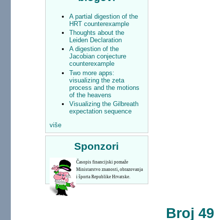
A partial digestion of the
HRT counterexample
Thoughts about the
Leiden Declaration
A digestion of the
Jacobian conjecture
counterexample
Two more apps:
visualizing the zeta
process and the motions
of the heavens
Visualizing the Gilbreath
expectation sequence
više
Sponzori
Časopis financijski pomaže
Ministarstvo znanosti, obrazovanja
i športa Republike Hrvatske.
Broj 49