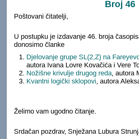
Broj 46
Poštovani čitatelji,
U postupku je izdavanje 46. broja časopi
donosimo članke
Djelovanje grupe SL(2,Z) na Fareyevo
autora Ivana Lovre Kovačića i Vere To
Nožišne krivulje drugog reda
, autora 
Kvantni logički sklopovi
, autora Aleks
Želimo vam ugodno čitanje.
Srdačan pozdrav, Snježana Lubura Strunj