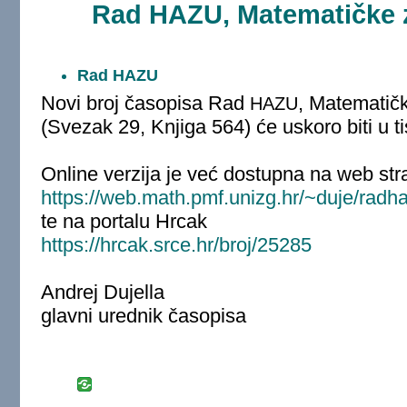
Rad HAZU, Matematičke z
Rad HAZU
Novi broj časopisa Rad
, Matematič
HAZU
(Svezak 29, Knjiga 564) će uskoro biti u ti
Online verzija je već dostupna na web stra
https://web.math.pmf.unizg.hr/~duje/radh
te na portalu Hrcak
https://hrcak.srce.hr/broj/25285
Andrej Dujella
glavni urednik časopisa