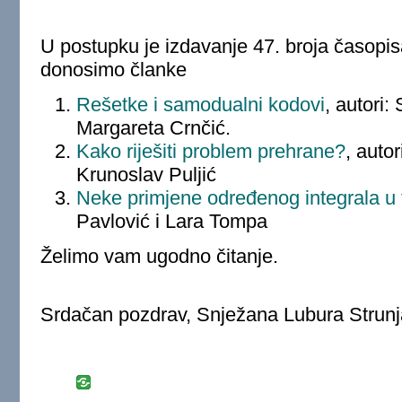
U postupku je izdavanje 47. broja časopi
donosimo članke
Rešetke i samodualni kodovi
, autori:
Margareta Crnčić.
Kako riješiti problem prehrane?
, auto
Krunoslav Puljić
Neke primjene određenog integrala u f
Pavlović i Lara Tompa
Želimo vam ugodno čitanje.
Srdačan pozdrav, Snježana Lubura Strunj