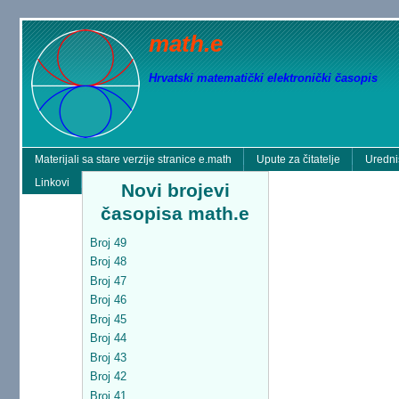
math.e
Hrvatski matematički elektronički časopis
Materijali sa stare verzije stranice e.math
Upute za čitatelje
Uredni
Linkovi
Novi brojevi
časopisa math.e
Broj 49
Broj 48
Broj 47
Broj 46
Broj 45
Broj 44
Broj 43
Broj 42
Broj 41