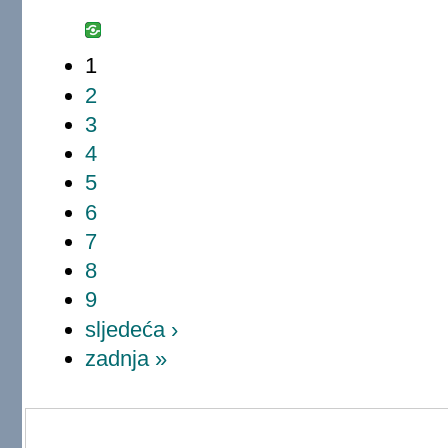
1
2
3
4
5
6
7
8
9
sljedeća ›
zadnja »