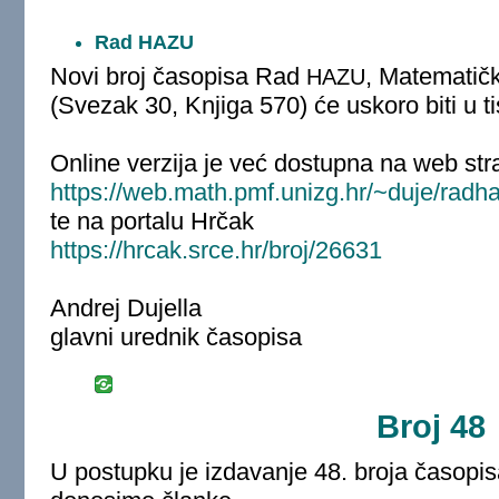
Rad HAZU
Novi broj časopisa Rad
, Matematič
HAZU
(Svezak 30, Knjiga 570) će uskoro biti u ti
Online verzija je već dostupna na web stra
https://web.math.pmf.unizg.hr/~duje/radh
te na portalu Hrčak
https://hrcak.srce.hr/broj/26631
Andrej Dujella
glavni urednik časopisa
Broj 48
U postupku je izdavanje 48. broja časopi