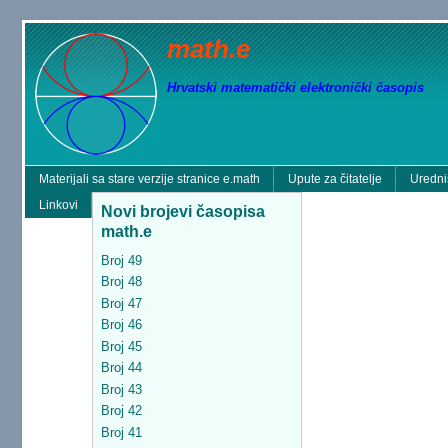
math.e
Hrvatski matematički elektronički časopis
Materijali sa stare verzije stranice e.math
Upute za čitatelje
Uredni
Linkovi
Novi brojevi časopisa
math.e
Broj 49
Broj 48
Broj 47
Broj 46
Broj 45
Broj 44
Broj 43
Broj 42
Broj 41