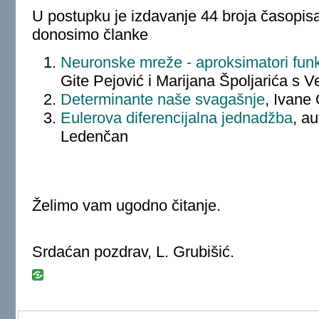
U postupku je izdavanje 44 broja časopis
donosimo članke
Neuronske mreže - aproksimatori funk
Gite Pejović i Marijana Špoljarića s Vel
Determinante naše svagašnje
, Ivane 
Eulerova diferencijalna jednadžba
, a
Ledenčan
Želimo vam ugodno čitanje.
Srdaćan pozdrav, L. Grubišić.