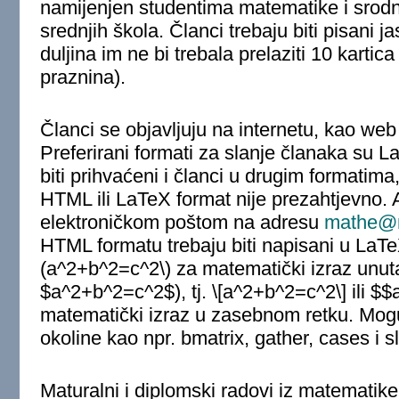
namijenjen studentima matematike i srodni
srednjih škola. Članci trebaju biti pisani j
duljina im ne bi trebala prelaziti 10 karti
praznina).
Članci se objavljuju na internetu, kao we
Preferirani formati za slanje članaka su 
biti prihvaćeni i članci u drugim formatima
HTML ili LaTeX format nije prezahtjevno. A
elektroničkom poštom na adresu
mathe@m
HTML formatu trebaju biti napisani u LaTe
(a^2+b^2=c^2\)
za matematički izraz unutar
$a^2+b^2=c^2$
), tj.
\[a^2+b^2=c^2\]
ili
$$
matematički izraz u zasebnom retku. Mogu
okoline kao npr. bmatrix, gather, cases i sl
Maturalni i diplomski radovi iz matematik