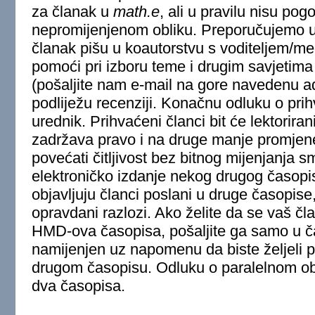
za članak u
math.e
, ali u pravilu nisu pog
nepromijenjenom obliku. Preporučujemo u
članak pišu u koautorstvu s voditeljem/
pomoći pri izboru teme i drugim savjetim
(pošaljite nam e-mail na gore navedenu ad
podliježu recenziji. Konačnu odluku o pri
urednik. Prihvaćeni članci bit će lektorira
zadržava pravo i na druge manje promjene 
povećati čitljivost bez bitnog mijenjanja 
elektroničko izdanje nekog drugog časop
objavljuju članci poslani u druge časopise
opravdani razlozi. Ako želite da se vaš čl
HMD-ova časopisa, pošaljite ga samo u ča
namijenjen uz napomenu da biste željeli pa
drugom časopisu. Odluku o paralelnom obj
dva časopisa.