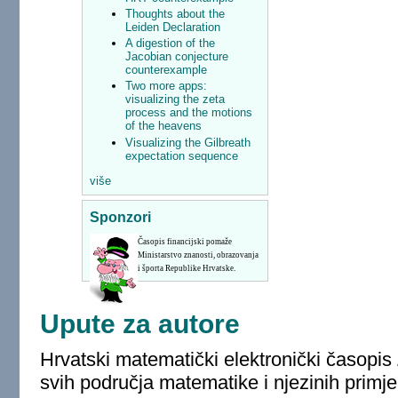
Thoughts about the
Leiden Declaration
A digestion of the
Jacobian conjecture
counterexample
Two more apps:
visualizing the zeta
process and the motions
of the heavens
Visualizing the Gilbreath
expectation sequence
više
Sponzori
Časopis financijski pomaže
Ministarstvo znanosti, obrazovanja
i športa Republike Hrvatske.
Upute za autore
Hrvatski matematički elektronički časopis
svih područja matematike i njezinih primje