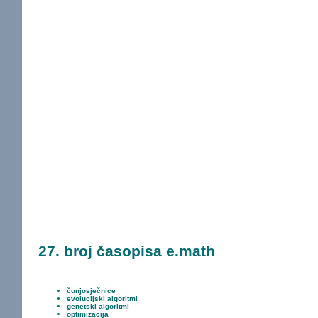
27. broj časopisa e.math
čunjosječnice
evolucijski algoritmi
genetski algoritmi
optimizacija