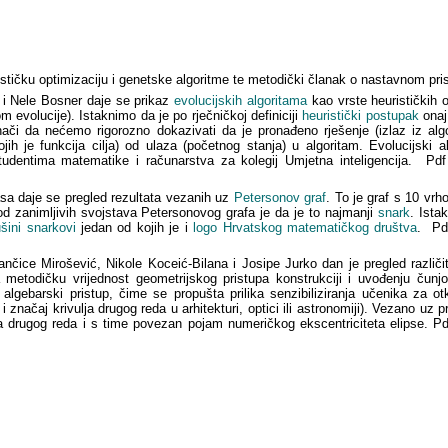
tičku optimizaciju i genetske algoritme te metodički članak o nastavnom pr
 i Nele Bosner daje se prikaz
evolucijskih algoritama
kao vrste heurističkih o
 evolucije). Istaknimo da je po rječničkoj definiciji
heuristički postupak
onaj
nači da nećemo rigorozno dokazivati da je pronađeno rješenje (izlaz iz al
jih je funkcija cilja) od ulaza (početnog stanja) u algoritam. Evolucijski a
tudentima matematike i računarstva za kolegij Umjetna inteligencija. Pd
sa daje se pregled rezultata vezanih uz
Petersonov graf
. To je graf s 10 vrh
od zanimljivih svojstava Petersonovog grafa je da je to najmanji
snark
. Ista
šini snarkovi
jedan od kojih je i
logo Hrvatskog matematičkog društva
. Pd
vančice Mirošević, Nikole Koceić-Bilana i Josipe Jurko dan je pregled različ
metodičku vrijednost geometrijskog pristupa konstrukciji i uvođenju čunj
lgebarski pristup, čime se propušta prilika senzibiliziranja učenika za ot
 značaj krivulja drugog reda u arhitekturi, optici ili astronomiji). Vezano uz 
a drugog reda i s time povezan pojam numeričkog ekscentriciteta elipse. Pd