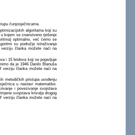
istupu čunjosječnicama.
ptimizacijskih algoritama koji su
 u kojem se znanstveno rješenje
goritma) optimalno, već ćemo se
lgoritmi su područje istraživanja
f verziju članka možete naći na
ova i 15 bridova koji se pojavljuje
knimo da je 1946 Danilo Blanuša
f verziju članka možete naći na
itih metodičkih pristupa uvođenju
osječnica u nastavi matematike.
krivanje i povezivanje svojstava
primjene svojstava krivulja drugog
f verziju članka možete naći na