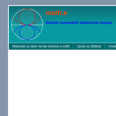
math.e
Hrvatski matematički elektronički časopis
Materijali sa stare verzije stranice e.math
Upute za čitatelje
Uredn