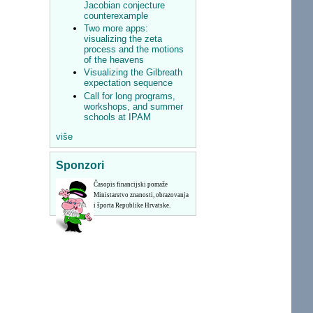
Jacobian conjecture
counterexample
Two more apps:
visualizing the zeta
process and the motions
of the heavens
Visualizing the Gilbreath
expectation sequence
Call for long programs,
workshops, and summer
schools at IPAM
više
Sponzori
Časopis financijski pomaže
Ministarstvo znanosti, obrazovanja
i športa Republike Hrvatske.