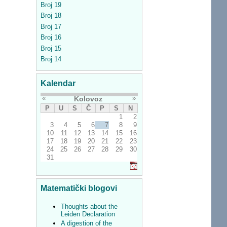
Broj 19
Broj 18
Broj 17
Broj 16
Broj 15
Broj 14
Kalendar
«
»
Kolovoz
P
U
S
Č
P
S
N
1
2
3
4
5
6
7
8
9
10
11
12
13
14
15
16
17
18
19
20
21
22
23
24
25
26
27
28
29
30
31
Matematički blogovi
Thoughts about the
Leiden Declaration
A digestion of the