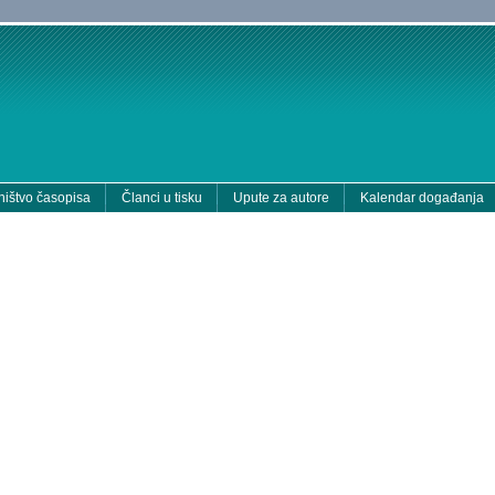
ištvo časopisa
Članci u tisku
Upute za autore
Kalendar događanja