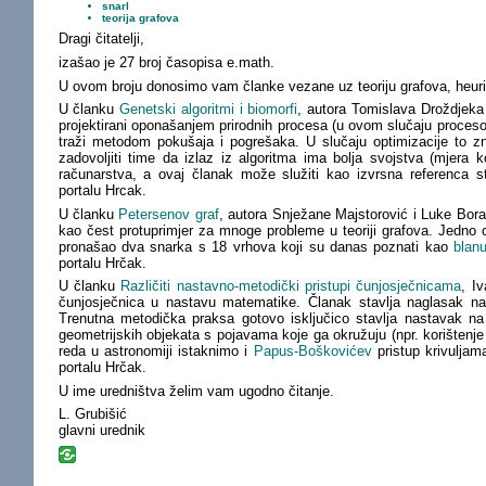
snarl
teorija grafova
Dragi čitatelji,
izašao je 27 broj časopisa e.math.
U ovom broju donosimo vam članke vezane uz teoriju grafova, heuris
U članku
Genetski algoritmi i biomorfi
, autora Tomislava Droždjeka
projektirani oponašanjem prirodnih procesa (u ovom slučaju procesom
traži metodom pokušaja i pogrešaka. U slučaju optimizacije to z
zadovoljiti time da izlaz iz algoritma ima bolja svojstva (mjera ko
računarstva, a ovaj članak može služiti kao izvrsna referenca s
portalu Hrcak.
U članku
Petersenov graf
, autora Snježane Majstorović i Luke Bora
kao čest protuprimjer za mnoge probleme u teoriji grafova. Jedno 
pronašao dva snarka s 18 vrhova koji su danas poznati kao
blanu
portalu Hrčak.
U članku
Različiti nastavno-metodički pristupi čunjosječnicama
, I
čunjosječnica u nastavu matematike. Članak stavlja naglasak na 
Trenutna metodička praksa gotovo isključico stavlja nastavak na a
geometrijskih objekata s pojavama koje ga okružuju (npr. korištenje i
reda u astronomiji istaknimo i
Papus-Boškovićev
pristup krivuljam
portalu Hrčak.
U ime uredništva želim vam ugodno čitanje.
L. Grubišić
glavni urednik