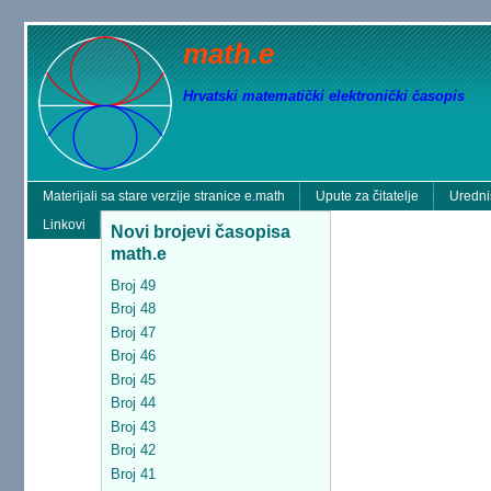
math.e
Hrvatski matematički elektronički časopis
Materijali sa stare verzije stranice e.math
Upute za čitatelje
Uredni
Linkovi
Novi brojevi časopisa
math.e
Broj 49
Broj 48
Broj 47
Broj 46
Broj 45
Broj 44
Broj 43
Broj 42
Broj 41