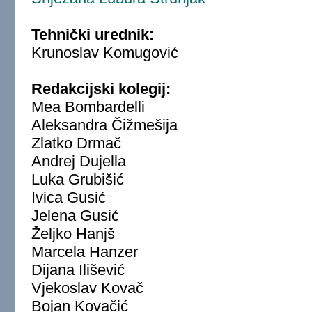
Tehnički urednik:
Krunoslav Komugović
Redakcijski kolegij:
Mea Bombardelli
Aleksandra Čižmešija
Zlatko Drmač
Andrej Dujella
Luka Grubišić
Ivica Gusić
Jelena Gusić
Željko Hanjš
Marcela Hanzer
Dijana Ilišević
Vjekoslav Kovač
Bojan Kovačić