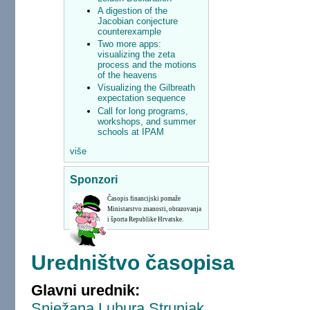
A digestion of the
Jacobian conjecture
counterexample
Two more apps:
visualizing the zeta
process and the motions
of the heavens
Visualizing the Gilbreath
expectation sequence
Call for long programs,
workshops, and summer
schools at IPAM
više
Sponzori
Časopis financijski pomaže
Ministarstvo znanosti, obrazovanja
i športa Republike Hrvatske.
Uredništvo časopisa
Glavni urednik:
Snježana Lubura Strunjak