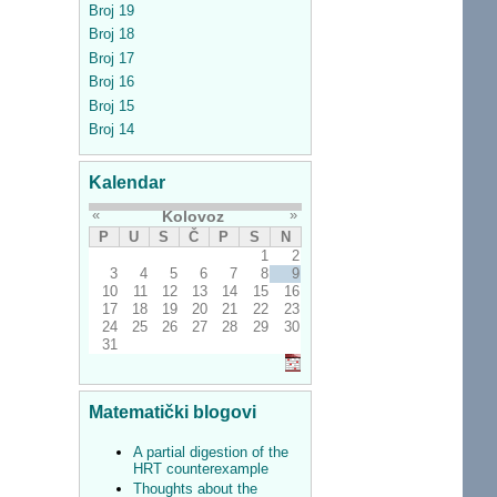
Broj 19
Broj 18
Broj 17
Broj 16
Broj 15
Broj 14
Kalendar
«
»
Kolovoz
P
U
S
Č
P
S
N
1
2
3
4
5
6
7
8
9
10
11
12
13
14
15
16
17
18
19
20
21
22
23
24
25
26
27
28
29
30
31
Matematički blogovi
A partial digestion of the
HRT counterexample
Thoughts about the