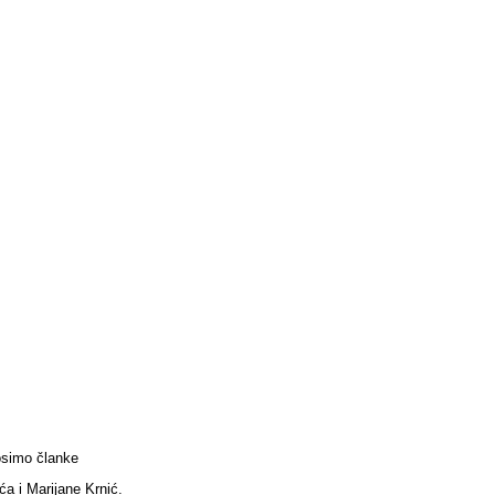
osimo članke
ća i Marijane Krnić.