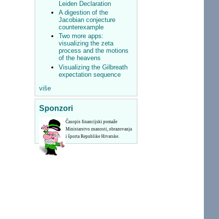
Leiden Declaration
A digestion of the
Jacobian conjecture
counterexample
Two more apps:
visualizing the zeta
process and the motions
of the heavens
Visualizing the Gilbreath
expectation sequence
više
Sponzori
Časopis financijski pomaže
Ministarstvo znanosti, obrazovanja
i športa Republike Hrvatske.