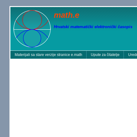
math.e
Hrvatski matematički elektronički časopis
Materijali sa stare verzije stranice e.math
Upute za čitatelje
Uredn