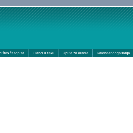
ištvo časopisa
Članci u tisku
Upute za autore
Kalendar događanja