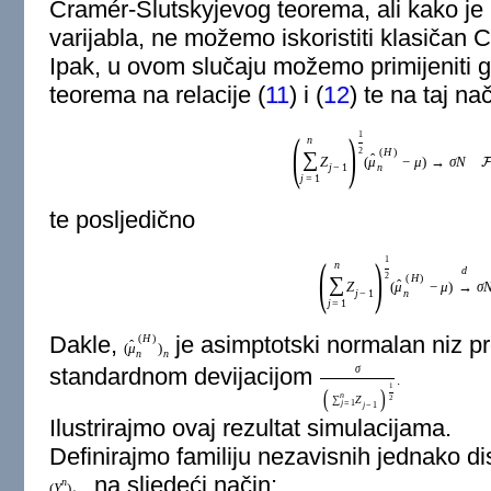
Cramér-Slutskyjevog teorema, ali kako je 
varijabla, ne možemo iskoristiti klasičan
Ipak, u ovom slučaju možemo primijeniti ge
teorema na relacije (
11
) i (
12
) te na taj na
(
)
1
n
2
(
H
)
∑
ˆ
Z
(
μ
−
μ
)
→
σ
N
F
n
j
−
1
j
=
1
te posljedično
(
)
1
n
d
2
(
H
)
∑
ˆ
Z
(
μ
−
μ
)
→
σ
n
j
−
1
j
=
1
Dakle,
je asimptotski normalan niz p
(
H
)
ˆ
(
μ
)
n
n
σ
standardnom devijacijom
.
1
(
)
n
2
∑
Z
j
=
1
j
−
1
Ilustrirajmo ovaj rezultat simulacijama.
Definirajmo familiju nezavisnih jednako dist
na sljedeći način:
n
(
Y
)