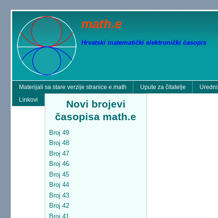
math.e
Hrvatski matematički elektronički časopis
Materijali sa stare verzije stranice e.math
Upute za čitatelje
Uredni
Linkovi
Novi brojevi
časopisa math.e
Broj 49
Broj 48
Broj 47
Broj 46
Broj 45
Broj 44
Broj 43
Broj 42
Broj 41