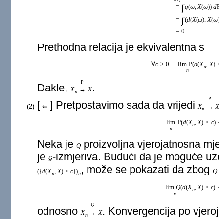
∫
=
g
(
ω
,
X
(
ω
)
)
d
∫
=
(
d
(
X
(
ω
)
,
X
(
ω
=
0.
Prethodna relacija je ekvivalentna s
∀
ϵ
>
0
lim
P
(
d
(
X
,
X
)
n
n
P
Dakle,
.
X
→
X
n
P
[
] Pretpostavimo sada da vrijedi
(2)
⇐
X
→
n
lim
P
(
d
(
X
,
X
)
≥
ϵ
)
n
n
Neka je
proizvoljna vjerojatnosna mj
Q
je
-izmjeriva. Budući da je moguće uz
G
, može se pokazati da zbog
(
{
d
(
X
,
X
)
≥
ϵ
}
)
Q
n
n
lim
Q
(
d
(
X
,
X
)
≥
ϵ
)
n
n
Q
odnosno
. Konvergencija po vjeroj
X
→
X
n