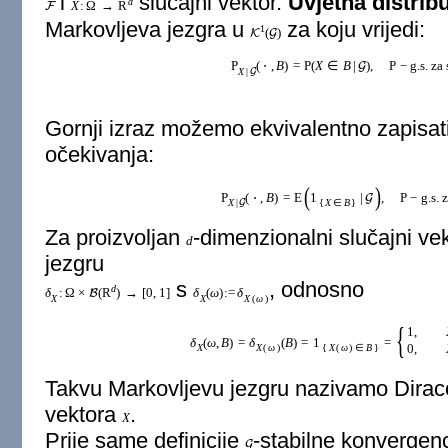
i
slučajni vektor.
Uvjetna distrib
d
X
:
Ω
→
R
F
Markovljeva jezgra u
za koju vrijedi:
1
(
)
K
G
P
(
⋅
,
B
)
=
P
(
X
∈
B
|
)
,
P
−
g.s. za
G
X
|
G
Gornji izraz možemo ekvivalentno zapisat
očekivanja:
(
)
P
(
⋅
,
B
)
=
E
1
|
,
P
−
g.s. 
G
X
|
{
X
∈
B
}
G
Za proizvoljan
-dimenzionalni slučajni ve
d
jezgru
s
, odnosno
d
δ
:
Ω
×
(
R
)
→
[
0
,
1
]
δ
(
ω
)
:
=
δ
B
X
X
X
(
ω
)
{
1
,
δ
(
ω
,
B
)
=
δ
(
B
)
=
1
=
0
,
X
X
(
ω
)
{
X
(
ω
)
∈
B
}
Takvu Markovljevu jezgru nazivamo Dira
vektora
.
X
Prije same definicije
-stabilne konvergen
G