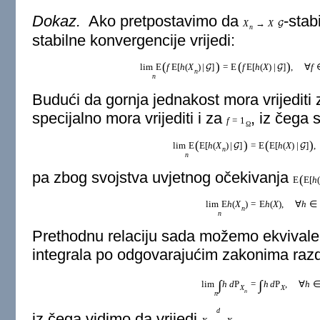
Dokaz.
Ako pretpostavimo da
-stab
X
→
X
G
n
stabilne konvergencije vrijedi:
(
)
(
)
lim
E
f
E
[
h
(
X
)
|
]
=
E
f
E
[
h
(
X
)
|
]
,
∀
f
G
G
n
n
Budući da gornja jednakost mora vrijediti
specijalno mora vrijediti i za
, iz čega s
f
=
1
Ω
(
)
(
)
lim
E
E
[
h
(
X
)
|
]
=
E
E
[
h
(
X
)
|
]
,
G
G
n
n
pa zbog svojstva uvjetnog očekivanja
(
E
E
[
h
(
lim
E
h
(
X
)
=
E
h
(
X
)
,
∀
h
∈
n
n
Prethodnu relaciju sada možemo ekvivale
integrala po odgovarajućim zakonima raz
∫
∫
lim
h
d
P
=
h
d
P
,
∀
h
X
X
n
n
d
iz čega vidimo da vrijedi
.