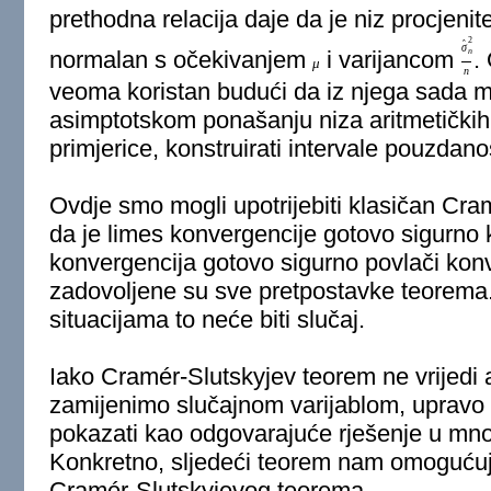
prethodna relacija daje da je niz procjenit
2
ˆ
σ
n
normalan s očekivanjem
i varijancom
.
μ
n
veoma koristan budući da iz njega sada m
asimptotskom ponašanju niza aritmetičkih s
primjerice, konstruirati intervale pouzdan
Ovdje smo mogli upotrijebiti klasičan Cra
da je limes konvergencije gotovo sigurno
konvergencija gotovo sigurno povlači konv
zadovoljene su sve pretpostavke teorem
situacijama to neće biti slučaj.
Iako Cramér-Slutskyjev teorem ne vrijedi
zamijenimo slučajnom varijablom, upravo 
pokazati kao odgovarajuće rješenje u mno
Konkretno, sljedeći teorem nam omogućuje 
Cramér-Slutskyjevog teorema.