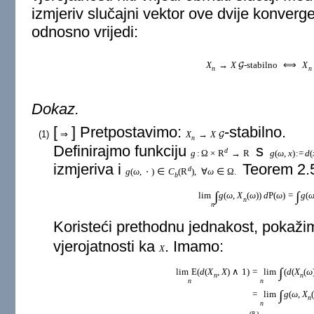
izmjeriv slučajni vektor ove dvije konverg
odnosno vrijedi:
X
→
X
-stabilno
⟺
X
G
n
n
Dokaz.
[
] Pretpostavimo:
-stabilno.
(1)
⇒
X
→
X
G
n
Definirajmo funkciju
s
d
g
:
Ω
×
R
→
R
g
(
ω
,
x
)
:
=
d
(
izmjeriva i
Teorem 2.5
d
g
(
ω
,
⋅
)
∈
C
(
R
)
,
∀
ω
∈
Ω
.
b
∫
∫
lim
g
(
ω
,
X
(
ω
)
)
d
P
(
ω
)
=
g
(
n
n
Koristeći prethodnu jednakost, pokaži
vjerojatnosti ka
. Imamo:
X
∫
lim
E
(
d
(
X
,
X
)
∧
1
)
=
lim
(
d
(
X
(
ω
n
n
n
n
∫
=
lim
g
(
ω
,
X
n
n
(
8
)