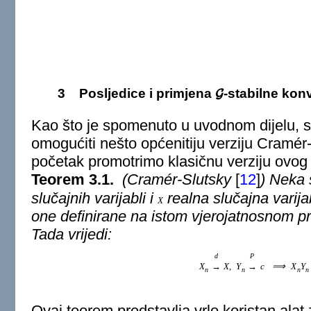
3
Posljedice i primjena
-stabilne kon
G
Kao što je spomenuto u uvodnom dijelu, s
omogućiti nešto općenitiju verziju Cramér
početak promotrimo klasičnu verziju ovog
Teorem 3.1.
(Cramér-Slutsky
[
12
]
) Neka
slučajnih varijabli i
realna slučajna varij
X
one definirane na istom vjerojatnosnom p
Tada vrijedi:
d
P
X
→
X
,
Y
→
c
⟹
X
Y
n
n
n
n
Ovaj teorem predstavlja vrlo koristan alat 