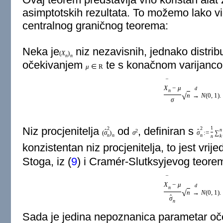
asimptotskih rezultata. To možemo lako vid
centralnog graničnog teorema:
Neka je
niz nezavisnih, jednako distribui
(
X
)
n
n
očekivanjem
te s konačnom varijan
μ
∈
R
¯
X
−
μ
d
n
√
n
→
N
(
0
,
1
)
.
σ
1
Niz procjenitelja
od
, definiran s
2
2
n
ˆ
ˆ
2
(
σ
)
σ
σ
:
=
∑
n
n
n
k
n
konzistentan niz procjenitelja, to jest vrije
Stoga, iz (
9
) i Cramér-Slutksyjevog teorem
¯
X
−
μ
d
n
√
n
→
N
(
0
,
1
)
.
ˆ
σ
n
Sada je jedina nepoznanica parametar oč