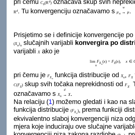
pri čemu
označava skup svih neprekidn
d
C
(
R
)
b
w
. Tu konvergenciju označavamo s
.
d
R
μ
→
μ
n
Prisjetimo se i definicije konvergencije po
slučajnih varijabli
konvergira po distri
(
X
)
n
n
varijabli
ako je
X
lim
F
(
x
)
=
F
(
x
)
,
x
∈
X
X
n
n
pri čemu je
funkcija distribucije od
,
F
X
F
X
n
X
n
skup svih točaka neprekidnosti od
T
C
(
F
)
F
.
X
X
d
označavamo s
.
X
→
X
n
Na relaciju (
1
) možemo gledati i kao na s
funkcija distribucije
prema funkciji dist
(
F
)
X
n
n
ekvivalentno slaboj konvergenciji niza od
mjera koje induciraju ove slučajne varijable
konvergenciji niza zakona razdiobe
pr