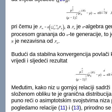
n
1
μ
(
H
)
2
−
ˆ
(
μ
−
μ
)
→
σ
X
N
∞
2
n
1
(
μ
−
1
)
2
(
)
pri čemu je
, a
je
-algebra ge
+
∞
=
σ
⋃
σ
F
F
F
∞
n
n
n
=
0
procesom grananja do
-te generacije, to 
n
je nezavisna od
.
N
F
∞
Budući da stabilna konvergencija povlači k
vrijedi i sljedeći rezultat
n
d
μ
(
H
)
2
ˆ
(
μ
−
μ
)
→
σ
X
n
1
(
μ
−
1
)
2
Međutim, kako niz u gornjoj relaciji sadr
složenom obliku te je granična distribuc
puno reći o asimptotskim svojstvima niza 
pogledamo relacije (
11
) i (
13
), prirodno s