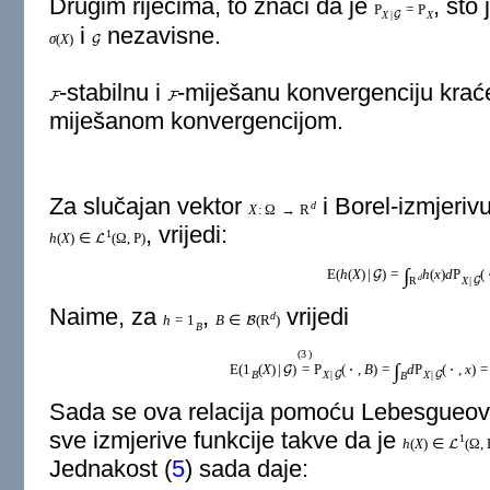
Drugim riječima, to znači da je
, što
P
=
P
X
|
X
G
i
nezavisne.
σ
(
X
)
G
-stabilnu i
-miješanu konvergenciju krać
F
F
miješanom konvergencijom.
Za slučajan vektor
i Borel-izmjeriv
d
X
:
Ω
→
R
, vrijedi:
1
h
(
X
)
∈
(
Ω
,
P
)
L
∫
E
(
h
(
X
)
|
)
=
h
(
x
)
d
P
(
G
d
X
|
R
G
Naime, za
,
vrijedi
d
h
=
1
B
∈
(
R
)
B
B
(
3
)
∫
E
(
1
(
X
)
|
)
=
P
(
⋅
,
B
)
=
d
P
(
⋅
,
x
)
=
G
B
X
|
X
|
B
G
G
Sada se ova relacija pomoću Lebesgueove
sve izmjerive funkcije takve da je
1
h
(
X
)
∈
(
Ω
,
L
Jednakost (
5
) sada daje: