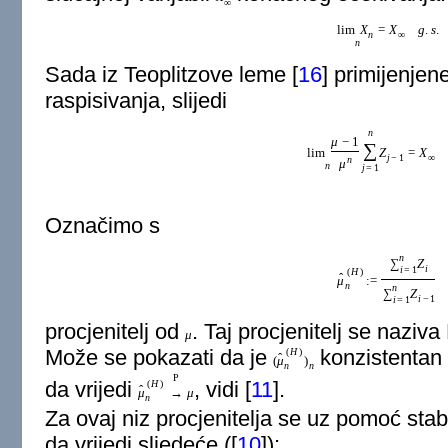
∞
lim
X
=
X
g
.
s
.
n
∞
n
Sada iz Teoplitzove leme
[
16
]
primijenjene
raspisivanja, slijedi
n
μ
−
1
∑
lim
Z
=
X
j
−
1
∞
n
μ
n
j
=
1
Označimo s
n
∑
Z
i
i
=
1
(
H
)
ˆ
μ
:
=
n
n
∑
Z
i
−
1
i
=
1
procjenitelj od
. Taj procjenitelj se naziva
μ
Može se pokazati da je
konzistentan 
(
H
)
ˆ
(
μ
)
n
n
P
da vrijedi
, vidi
[
11
]
.
(
H
)
ˆ
μ
→
μ
n
Za ovaj niz procjenitelja se uz pomoć sta
da vrijedi sljedeće (
[
10
]
):