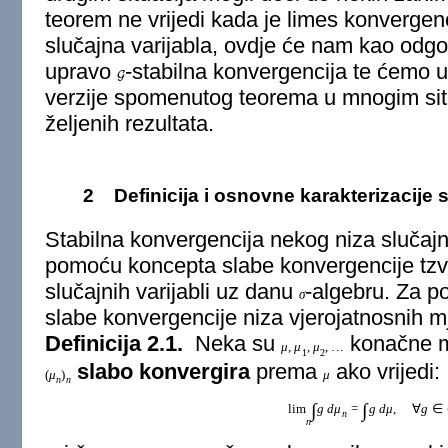
teorem ne vrijedi kada je limes konvergenc
slučajna varijabla, ovdje će nam kao odgov
upravo
-stabilna konvergencija te ćemo 
G
verzije spomenutog teorema u mnogim sit
željenih rezultata.
2
Definicija i osnovne karakterizacije 
Stabilna konvergencija nekog niza slučajnih
pomoću koncepta slabe konvergencije tzv. 
slučajnih varijabli uz danu
-algebru. Za p
σ
slabe konvergencije niza vjerojatnosnih m
Definicija 2.1.
Neka su
konačne m
μ
,
μ
,
μ
,
…
1
2
slabo konvergira
prema
ako vrijedi:
(
μ
)
μ
n
n
∫
∫
lim
g
d
μ
=
g
d
μ
,
∀
g
∈
n
n