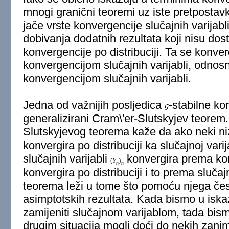
mnogi granični teoremi uz iste pretpostavk
jače vrste konvergencije slučajnih varijab
dobivanja dodatnih rezultata koji nisu dos
konvergencije po distribuciji. Ta se konve
konvergencijom slučajnih varijabli, odnos
konvergencijom slučajnih varijabli.
Jedna od važnijih posljedica
-stabilne ko
G
generalizirani Cram\'er-Slutskyjev teorem.
Slutskyjevog teorema kaže da ako neki niz
konvergira po distribuciji ka slučajnoj varij
slučajnih varijabli
konvergira prema ko
(
Y
)
n
n
konvergira po distribuciji i to prema slučaj
teorema leži u tome što pomoću njega čes
asimptotskih rezultata. Kada bismo u isk
zamijeniti slučajnom varijablom, tada bism
drugim situacija mogli doći do nekih zaniml