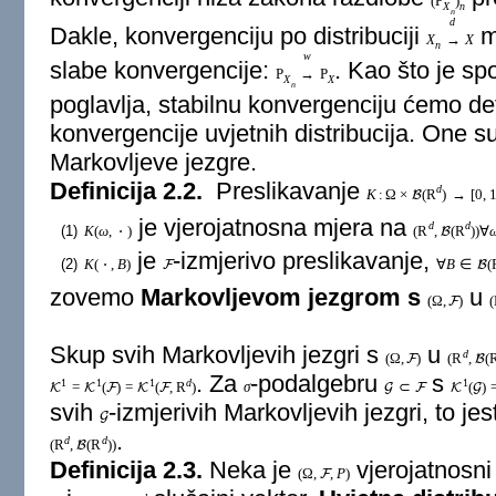
(
P
)
X
n
n
d
Dakle, konvergenciju po distribuciji
m
X
→
X
n
w
slabe konvergencije:
. Kao što je s
P
→
P
X
X
n
poglavlja, stabilnu konvergenciju ćemo de
konvergencije uvjetnih distribucija. One su
Markovljeve jezgre.
Definicija 2.2.
Preslikavanje
d
K
:
Ω
×
(
R
)
→
[
0
,
B
je vjerojatnosna mjera na
d
d
(1)
K
(
ω
,
⋅
)
(
R
,
(
R
)
)
∀
B
je
-izmjerivo preslikavanje,
(2)
K
(
⋅
,
B
)
∀
B
∈
(
F
B
zovemo
Markovljevom jezgrom s
u
(
Ω
,
)
(
F
Skup svih Markovljevih jezgri s
u
d
(
Ω
,
)
(
R
,
(
F
B
. Za
-podalgebru
s
1
1
1
d
1
=
(
)
=
(
,
R
)
σ
⊂
(
)
K
K
F
K
F
G
F
K
G
svih
-izmjerivih Markovljevih jezgri, to je
G
.
d
d
(
R
,
(
R
)
)
B
Definicija 2.3.
Neka je
vjerojatnosni
(
Ω
,
,
P
)
F