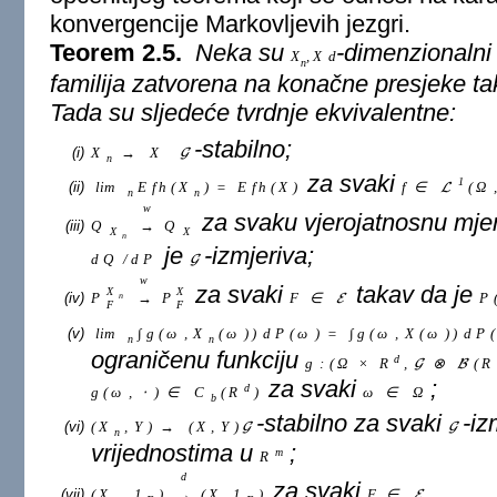
konvergencije Markovljevih jezgri.
Teorem 2.5.
Neka su
-dimenzionalni 
X
,
X
d
n
familija zatvorena na konačne presjeke ta
Tada su sljedeće tvrdnje ekvivalentne:
-stabilno;
(i)
X
→
X
G
n
za svaki
1
(ii)
lim
E
f
h
(
X
)
=
E
f
h
(
X
)
f
∈
(
Ω
,
L
n
n
w
za svaku vjerojatnosnu mje
(iii)
Q
→
Q
X
X
n
je
-izmjeriva;
d
Q
/
d
P
G
w
za svaki
takav da je
X
X
(iv)
P
→
P
F
∈
P
n
E
F
F
(v)
lim
∫
g
(
ω
,
X
(
ω
)
)
d
P
(
ω
)
=
∫
g
(
ω
,
X
(
ω
)
)
d
P
(
n
n
ograničenu funkciju
d
g
:
(
Ω
×
R
,
⊗
(
R
G
B
za svaki
;
d
g
(
ω
,
⋅
)
∈
C
(
R
)
ω
∈
Ω
b
-stabilno za svaki
-iz
(vi)
(
X
,
Y
)
→
(
X
,
Y
)
G
G
n
vrijednostima u
;
m
R
d
za svaki
.
(vii)
(
X
,
1
)
→
(
X
,
1
)
F
∈
E