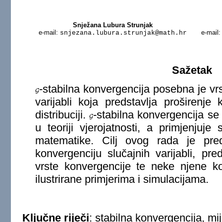
Snježana Lubura Strunjak
e-mail:
e-mail
snjezana.lubura.strunjak@math.hr
Sažetak
-stabilna konvergencija posebna je vr
G
varijabli koja predstavlja proširenje
distribuciji.
-stabilna konvergencija s
G
u teoriji vjerojatnosti, a primjenjuj
matematike. Cilj ovog rada je preds
konvergenciju slučajnih varijabli, pre
vrste konvergencije te neke njene ko
ilustrirane primjerima i simulacijama.
Ključne riječi
: stabilna konvergencija, m