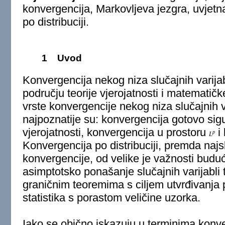
konvergencija, Markovljeva jezgra, uvjetna
po distribuciji.
1
Uvod
Konvergencija nekog niza slučajnih varijab
području teorije vjerojatnosti i matematičke
vrste konvergencije nekog niza slučajnih v
najpoznatije su: konvergencija gotovo sig
vjerojatnosti, konvergencija u prostoru
i 
p
L
Konvergencija po distribuciji, premda najsl
konvergencije, od velike je važnosti buduć
asimptotsko ponašanje slučajnih varijabli
graničnim teoremima s ciljem utvrđivanja
statistika s porastom veličine uzorka.
Iako se obično iskazuju u terminima konver