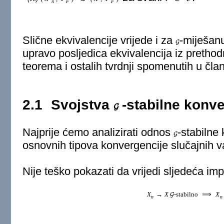
n
F
F
Slične ekvivalencije vrijede i za
-miješan
G
upravo posljedica ekvivalencija iz preth
teorema i ostalih tvrdnji spomenutih u čl
2.1
Svojstva
-stabilne konv
G
Najprije ćemo analizirati odnos
-stabilne
G
osnovnih tipova konvergencije slučajnih var
Nije teško pokazati da vrijedi sljedeća impl
X
→
X
-stabilno
⟹
X
G
n
n