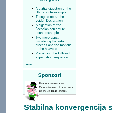
A partial digestion of the
HRT counterexample
Thoughts about the
Leiden Declaration
A digestion of the
Jacobian conjecture
counterexample
Two more apps:
visualizing the zeta
process and the motions
of the heavens
Visualizing the Gilbreath
expectation sequence
više
Sponzori
Časopis financijski pomaže
Ministarstvo znanosti, obrazovanja
i športa Republike Hrvatske.
Stabilna konvergencija sl