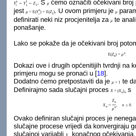
. S
ćemo označiti očekivani broj
n
1
Y
∼
Y
∼
Z
μ
1
i
1
jest
. U ovom primjeru je
parame
n
μ
=
E
(
Y
)
=
E
(
Z
)
μ
1
i
definirati neki niz procjenitelja za
te anali
μ
ponašanje.
Lako se pokaže da je očekivani broj pot
n
E
(
Z
)
=
μ
.
n
Dokazi ove i drugih općenitijih tvrdnji na
primjeru mogu se pronaći u
[
18
]
.
Dodatno ćemo pretpostaviti da je
te da
μ
>
1
Definirajmo sada slučajni proces
s
X
=
(
X
)
n
n
Z
n
X
:
=
,
n
≥
0.
n
n
μ
Ovako definiran slučajni proces je nenega
slučajne procese vrijedi da konvergiraju 
slučajnoj varijabli
konačnog očekivanja.
X