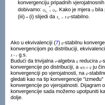
konvergenciju pripadnih vjerojatnosni
w
dobivamo:
. Kako je mjera
bila 
Q
→
Q
Q
X
X
n
(iii)
(i) slijedi da
-stabilno.
⇒
X
→
X
G
n
Ako u ekvivalenciji (
7
)
-stabilnu konverg
G
konvergencijom po distribuciji, ekvivalenci
g.s.
X
=
c
Budući da trivijalna
-algebra
reducira
-
σ
G
G
konvergencije po distribuciji, a
ju či
σ
(
X
)
⊂
G
konvergenciji po vjerojatnosti, na
-stabil
G
gledati kao na tip konvergencije "između" k
konvergencije po vjerojatnosti. Dijagram 
konvergencije sada možemo upotpuniti kao 
dolje.