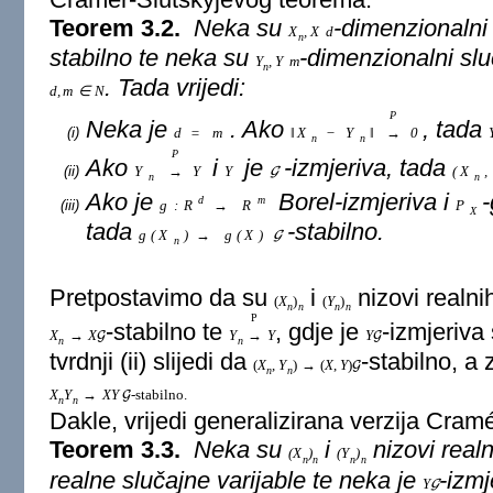
Teorem 3.2.
Neka su
-dimenzionalni 
X
,
X
d
n
stabilno te neka su
-dimenzionalni slu
Y
,
Y
m
n
. Tada vrijedi:
d
,
m
∈
N
P
Neka je
. Ako
, tada
(i)
d
=
m
‖
X
−
Y
‖
→
0
n
n
P
Ako
i
je
-izmjeriva, tada
(ii)
Y
→
Y
Y
(
X
,
G
n
n
Ako je
Borel-izmjeriva i
-
d
m
(iii)
g
:
R
→
R
P
X
tada
-stabilno.
g
(
X
)
→
g
(
X
)
G
n
Pretpostavimo da su
i
nizovi realnih
(
X
)
(
Y
)
n
n
n
n
P
-stabilno te
, gdje je
-izmjeriva
X
→
X
Y
→
Y
Y
G
G
n
n
tvrdnji (ii) slijedi da
-stabilno, a z
(
X
,
Y
)
→
(
X
,
Y
)
G
n
n
X
Y
→
X
Y
-stabilno.
G
n
n
Dakle, vrijedi generalizirana verzija Cra
Teorem 3.3.
Neka su
i
nizovi realn
(
X
)
(
Y
)
n
n
n
n
realne slučajne varijable te neka je
-izmj
Y
G