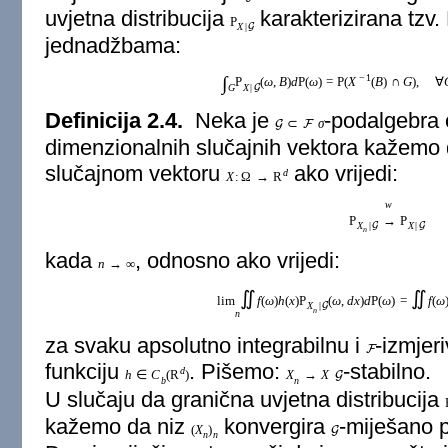
uvjetna distribucija
karakterizirana tz
P
X
|
G
jednadžbama:
−
1
∫
P
(
ω
,
B
)
d
P
(
ω
)
=
P
(
X
(
B
)
∩
G
)
,
∀
X
|
G
G
Definicija 2.4.
Neka je
-podalgebra
⊂
σ
G
F
dimenzionalnih slučajnih vektora kažemo
slučajnom vektoru
ako vrijedi:
d
X
:
Ω
→
R
w
P
→
P
X
|
X
|
G
G
n
kada
, odnosno ako vrijedi:
n
→
∞
∬
∬
lim
f
(
ω
)
h
(
x
)
P
(
ω
,
d
x
)
d
P
(
ω
)
=
f
(
ω
X
|
G
n
n
za svaku apsolutno integrabilnu i
-izmjer
F
funkciju
. Pišemo:
-stabilno.
d
h
∈
C
(
R
)
X
→
X
G
b
n
U slučaju da granična uvjetna distribucija
kažemo da niz
konvergira
-miješano 
(
X
)
G
n
n