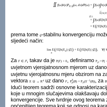
∬
∫
∫
f
(
ω
)
h
(
x
)
P
(
ω
,
d
x
)
d
P
(
ω
)
=
f
(
ω
)
h
(
x
)
X
|
G
⏟
E
[
h
(
X
(
5
)
∫
=
f
(
ω
)
E
[
h
(
X
(
=
E
f
E
[
h
(
X
)
prema tome
-stabilnu konvergenciju mož
G
sljedeći način:
(
)
(
)
lim
E
f
E
[
h
(
X
)
|
]
=
E
f
E
[
h
(
X
)
|
]
,
∀
f
G
G
n
n
Za
, takav da je
, definiramo
F
∈
P
(
F
)
>
0
P
:
=
P
(
⋅
F
F
uvjetnom vjerojatnosnom mjerom uz dan
uvjetnu vjerojatnosnu mjeru obzirom na 
vektora
uz dano
,
, za
X
d
−
1
X
:
Ω
→
R
F
P
(
B
)
=
P
(
X
(
B
)
)
B
F
F
Idući teorem sadrži osnovne karakterizaci
koje u mnogim slučajevima olakšavaju do
konvergencije. Sve tvrdnje ovog teorema 
općenitijeg teorema koji se odnosi na kara