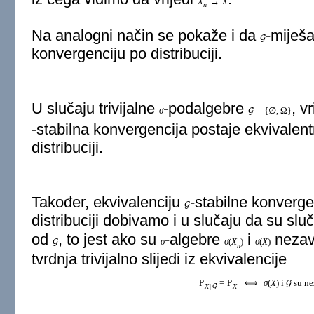
X
→
X
n
Na analogni način se pokaže i da
-miješ
G
konvergenciju po distribuciji.
U slučaju trivijalne
-podalgebre
, v
σ
=
{
∅
,
Ω
}
G
-stabilna konvergencija postaje ekvivalen
distribuciji.
Također, ekvivalenciju
-stabilne konverge
G
distribuciji dobivamo i u slučaju da su sluč
od
, to jest ako su
-algebre
i
nezav
σ
σ
(
X
)
σ
(
X
)
G
n
tvrdnja trivijalno slijedi iz ekvivalencije
P
=
P
⟺
σ
(
X
)
i
su ne
G
X
|
X
G