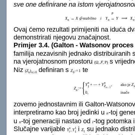
sve one definirane na istom vjerojatnosn
P
X
→
X
-stabilno
i
Y
→
Y
⟹
X
G
n
n
n
Ovaj ćemo rezultati primijeniti na iduća dv
demonstrirati njegovu značajnost.
Primjer 3.4. (Galton - Watsonov proces
familija nezavisnih jednako distribuiranih s
na vjerojatnosnom prostoru
s vrijed
(
Ω
,
,
P
)
F
Niz
definiran s
te
(
Z
)
Z
:
=
1
n
n
≥
0
0
{
n
n
ako je
Z
Y
+
⋯
+
Y
,
Z
1
n
−
1
Z
:
=
n
0
,
inače
zovemo jednostavnim ili Galton-Watsono
interpretiramo kao broj jedinki u
-toj gener
n
u
-toj generaciji nastao od
-tog potomka i
n
i
Slučajne varijable
i
su jednako distr
n
1
Y
,
Y
Z
1
i
1