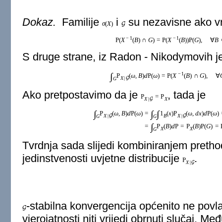
Dokaz.
Familije
i
su nezavisne ako vri
σ
(
X
)
G
−
1
−
1
P
(
X
(
B
)
∩
G
)
=
P
(
X
(
B
)
)
P
(
G
)
,
∀
B
S druge strane, iz Radon - Nikodymovih j
−
1
∫
P
(
ω
,
B
)
d
P
(
ω
)
=
P
(
X
(
B
)
∩
G
)
,
∀
X
|
G
G
Ako pretpostavimo da je
, tada je
P
=
P
X
|
X
G
∫
∫
∫
P
(
ω
,
B
)
d
P
(
ω
)
=
1
(
x
)
P
(
ω
,
d
x
)
d
P
(
ω
)
X
|
B
X
|
G
G
G
G
∫
=
P
(
B
)
d
P
=
P
(
B
)
P
(
G
)
=
X
X
G
Tvrdnja sada slijedi kombiniranjem prethodn
jedinstvenosti uvjetne distribucije
.
P
X
|
G
-stabilna konvergencija općenito ne povl
G
vjerojatnosti niti vrijedi obrnuti slučaj. Me