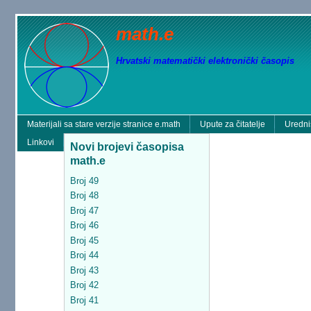
math.e
Hrvatski matematički elektronički časopis
Materijali sa stare verzije stranice e.math
Upute za čitatelje
Uredni
Linkovi
Novi brojevi časopisa
math.e
Broj 49
Broj 48
Broj 47
Broj 46
Broj 45
Broj 44
Broj 43
Broj 42
Broj 41