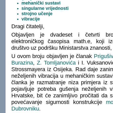
mehanički sustavi
singularne vrijednosti
strojno učenje
vibracije
Dragi čitatelji,
Objavljen je dvadeset i četvrti br
elektroničkog časopisa math.e, koji i
društvo uz podršku Ministarstva znanosti, 
U ovom broju objavljen je članak
Priguši
Burazina
,
Z. Tomljanovića
i I. Vuksanovi
Strossmayera iz Osijeka. Rad daje zanim
neželjenih vibracija u mehaničkim sust
članka je razmatranje niza primjera iz
pojavljuje potreba gušenja neželjenih v
Hrvatske, bit će zanimljivo pročitati da 
povećavanje sigurnosti konstrukcije
mo
Dubrovniku
.