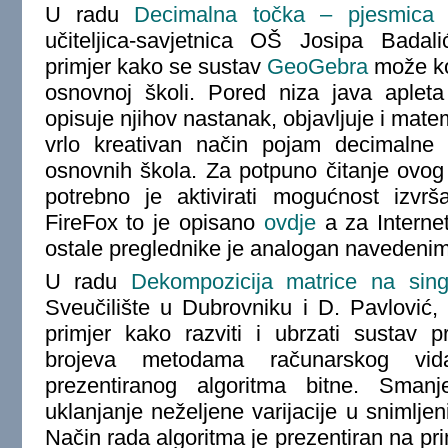
U radu
Decimalna točka – pjesmica i
učiteljica-savjetnica OŠ Josipa Badal
primjer kako se sustav
GeoGebra
može kor
osnovnoj školi. Pored niza java apleta
opisuje njihov nastanak, objavljuje i mat
vrlo kreativan način pojam decimalne 
osnovnih škola. Za potpuno čitanje ovo
potrebno je aktivirati mogućnost izvr
FireFox to je opisano
ovdje
a za Interne
ostale preglednike je analogan navedeni
U radu
Dekompozicija matrice na singu
Sveučilište u Dubrovniku i D. Pavlović
primjer kako razviti i ubrzati sustav 
brojeva metodama računarskog vi
prezentiranog algoritma bitne. Sman
uklanjanje neželjene varijacije u snimlj
Način rada algoritma je prezentiran na pr