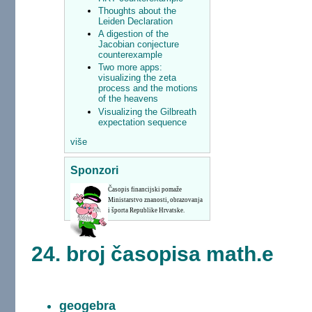
Thoughts about the
Leiden Declaration
A digestion of the
Jacobian conjecture
counterexample
Two more apps:
visualizing the zeta
process and the motions
of the heavens
Visualizing the Gilbreath
expectation sequence
više
Sponzori
Časopis financijski pomaže
Ministarstvo znanosti, obrazovanja
i športa Republike Hrvatske.
24. broj časopisa math.e
geogebra