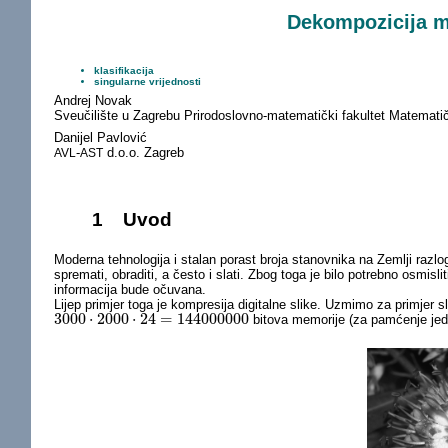
Dekompozicija ma
klasifikacija
singularne vrijednosti
Andrej Novak
Sveučilište u Zagrebu Prirodoslovno-matematički fakultet Matematič
Danijel Pavlović
-
d.o.o. Zagreb
AVL
AST
1
Uvod
Moderna tehnologija i stalan porast broja stanovnika na Zemlji razl
spremati, obraditi, a često i slati. Zbog toga je bilo potrebno osmi
informacija bude očuvana.
Lijep primjer toga je kompresija digitalne slike. Uzmimo za primjer s
3000
⋅
2000
⋅
24
=
144000000
bitova memorije (za pamćenje jedn
3000
⋅
2000
⋅
24
=
144000000