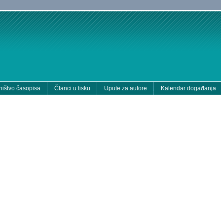
ištvo časopisa
Članci u tisku
Upute za autore
Kalendar događanja