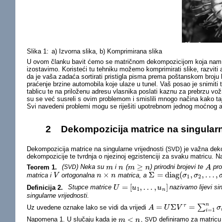
Slika 1:
a) Izvorna slika, b) Komprimirana slika
U ovom članku bavit ćemo se matričnom dekompozicijom koja nam o
izostavimo. Koristeći tu tehniku možemo komprimirati slike, razviti 
da je vaša zadaća sortirati pristigla pisma prema poštanskom broju k
praćenje brzine automobila koje ulaze u tunel. Vaš posao je snimiti t
tablicu te na priloženu adresu vlasnika poslati kaznu za prebrzu vožnju
su se već susreli s ovim problemom i smislili mnogo načina kako taj 
Svi navedeni problemi mogu se riješiti upotrebnom jednog moćnog al
2
Dekompozicija matrice na singularn
Dekompozicija matrice na singularne vrijednosti (
) je važna deko
SVD
dekompozicije te tvrdnja o njezinoj egzistenciji za svaku matricu
≥
Teorem 1.
(
) Neka su
i
(
) prirodni brojevi te
pro
SVD
m
m
n
n
m
m
≥
n
n
A
A
×
Σ
=
diag
(
,
,
…
,
matrica i
ortogonalna
matrica, a
V
V
n
n
×
n
n
Σ
=
diag
(
σ
1
,
σ
σ
2
,
…
σ
,
σ
n
)
1
2
=
[
,
…
,
]
Definicija 2.
Stupce matrice
nazivamo lijevi si
U
U
=
[
u
1
,
u
…
,
u
n
]
u
1
n
singularne vrijednosti.
n
=
Σ
=
∑
τ
Uz uvedene oznake lako se vidi da vrijedi
A
A
=
U
Σ
U
V
τ
=
∑
V
i
=
1
n
σ
i
u
i
v
i
τ
σ
=
1
i
<
Napomena 1. U slučaju kada je
,
definiramo za matric
m
m
<
n
n
SVD