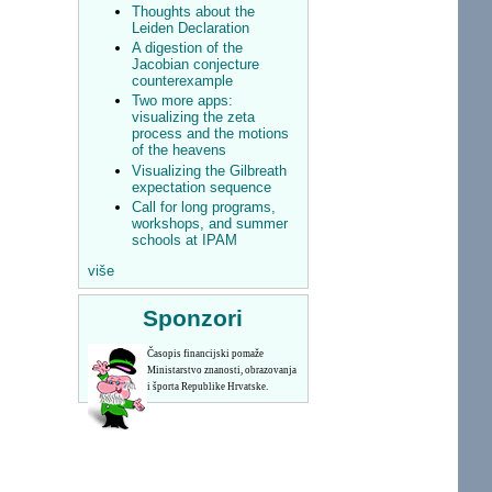
Thoughts about the
Leiden Declaration
A digestion of the
Jacobian conjecture
counterexample
Two more apps:
visualizing the zeta
process and the motions
of the heavens
Visualizing the Gilbreath
expectation sequence
Call for long programs,
workshops, and summer
schools at IPAM
više
Sponzori
Časopis financijski pomaže
Ministarstvo znanosti, obrazovanja
i športa Republike Hrvatske.