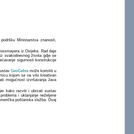
 podršku Ministarstva znanosti,
trossmayera iz Osijeka. Rad daje
 iz svakodnevnog života gdje se
ećavanje sigurnosti konstrukcije
 sustav
GeoGebra
može koristiti u
smicu kojom se na vrlo kreativan
rati mogućnost izvršavanja Java
er kako razviti i ubrzati sustav
problema i uklanjanje neželjene
a američka poštanska služba. Ovaj