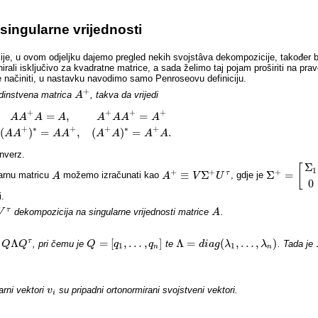
singularne vrijednosti
ije, u ovom odjeljku dajemo pregled nekih svojstâva dekompozicije, također be
li isključivo za kvadratne matrice, a sada želimo taj pojam proširiti na prav
e načiniti, u nastavku navodimo samo Penroseovu definiciju.
+
jedinstvena matrica
, takva da vrijedi
A
A
+
+
+
+
+
=
,
=
A
A
A
A
A
A
A
A
A
A
+
A
=
A
,
A
+
A
A
+
=
A
+
(
A
A
+
)
∗
=
A
A
+
,
(
A
+
A
)
∗
=
A
+
A
.
∗
∗
+
+
+
+
(
)
=
,
(
)
=
.
A
A
A
A
A
A
A
A
nverz.
Σ
[
1
+
+
+
≡
Σ
Σ
=
τ
arnu matricu
možemo izračunati kao
, gdje je
A
A
A
A
+
≡
V
Σ
+
V
U
τ
U
Σ
+
=
[
Σ
1
0
0
0
]
0
.
τ
dekompozicija na singularne vrijednosti matrice
.
V
A
A
Λ
=
[
,
…
,
]
Λ
=
(
,
…
,
)
τ
, pri čemu je
te
. Tada je
Λ
Q
Q
τ
Q
Q
Q
=
[
q
1
,
q
…
,
q
n
]
q
Λ
=
d
i
a
d
g
i
(
λ
a
1
g
,
…
λ
,
λ
n
)
λ
1
1
n
n
arni vektori
su pripadni ortonormirani svojstveni vektori.
v
v
i
i