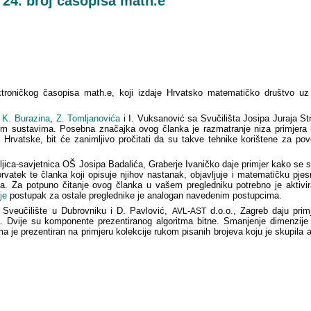
24. broj časopisa math.e
ktroničkog časopisa math.e, koji izdaje Hrvatsko matematičko društvo uz
,
K. Burazina
,
Z. Tomljanovića
i I. Vuksanović sa Svučilišta Josipa Juraja S
čkim sustavima. Posebna značajka ovog članka je razmatranje niza primjera
a Hrvatske, bit će zanimljivo pročitati da su takve tehnike korištene za pov
eljica-savjetnica OŠ Josipa Badalića, Graberje Ivaničko daje primjer kako se
rvatek te članka koji opisuje njihov nastanak, objavljuje i matematičku pje
. Za potpuno čitanje ovog članka u vašem pregledniku potrebno je aktivi
je
postupak za ostale preglednike je analogan navedenim postupcima.
 Sveučilište u Dubrovniku i D. Pavlović,
-
d.o.o., Zagreb daju primj
AVL
AST
Dvije su komponente prezentiranog algoritma bitne. Smanjenje dimenzije 
ma je prezentiran na primjeru kolekcije rukom pisanih brojeva koju je skupil