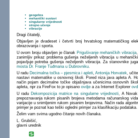
geogebra
mehanički sustavi
singularne vrijednosti
strojno učenje
vibracije
Dragi čitatelji,
Objavljen je dvadeset i četvrti broj hrvatskog matematičkog ele
obrazovanja i sporta.
U ovom broju objavljen je članak
Prigušivanje mehaničkih vibracija
zanimljiv prikaz problema gušenja neželjenih vibracija u mehani
pojavljuje potreba gušenja neželjenih vibracija. Za stanovnike jug
mosta Dr. Franje Tuđmana u Dubrovniku
.
U radu
Decimalna točka – pjesmica i apleti
,
Antonija Horvatek
, učit
nastavi matematike u osnovnoj školi. Pored niza java apleta A. Ho
način pojam decimalne točke objašnjava učenicima osnovnih škola
apleta, npr za FireFox to je opisano
ovdje
a za Internet Explorer
ovd
U radu
Dekompozicija matrice na singularne vrijednosti
, A Novak
prepoznavanja rukom pisanih brojeva metodama računarskog vida. 
varijacije u snimljenim rukom pisanim brojevima. Način rada algorit
primjer je poznat kao teški ogledni primjer za klasifikaciju podataka.
Želim vam svima ugodno čitanje novih članaka.
L. Grubišić,
glavni urednik