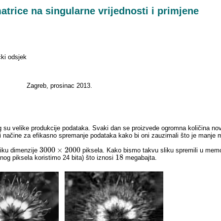
trice na singularne vrijednosti i primjene
ki odsjek
Zagreb, prosinac 2013.
og su velike produkcije podataka. Svaki dan se proizvede ogromna količina no
sliti načine za efikasno spremanje podataka kako bi oni zauzimali što je manje
3000
×
2000
liku dimenzije
piksela. Kako bismo takvu sliku spremili u memo
3000
×
2000
18
og piksela koristimo 24 bita) što iznosi
megabajta.
18