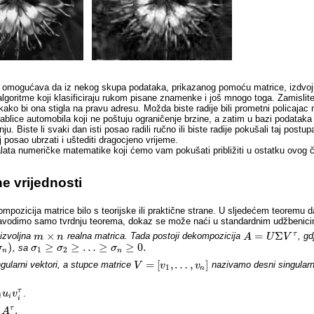
mogućava da iz nekog skupa podataka, prikazanog pomoću matrice, izdvojimo
algoritme koji klasificiraju rukom pisane znamenke i još mnogo toga. Zamislite
ako bi ona stigla na pravu adresu. Možda biste radije bili prometni policajac 
ablice automobila koji ne poštuju ograničenje brzine, a zatim u bazi podataka r
. Biste li svaki dan isti posao radili ručno ili biste radije pokušali taj postu
posao ubrzati i uštediti dragocjeno vrijeme.
ata numeričke matematike koji ćemo vam pokušati približiti u ostatku ovog č
e vrijednosti
mpozicija matrice bilo s teorijske ili praktične strane. U sljedećem teoremu d
. Navodimo samo tvrdnju teorema, dokaz se može naći u standardnim udžbenici
×
=
Σ
τ
izvoljna
realna matrica. Tada postoji dekompozicija
, gd
m
m
×
n
n
A
A
=
U
Σ
U
V
τ
V
)
≥
≥
…
≥
≥
0.
, sa
σ
σ
σ
1
≥
σ
2
σ
≥
…
≥
σ
n
≥
0.
σ
1
2
n
n
=
[
,
…
,
]
ngularni vektori, a stupce matrice
nazivamo desni singularn
V
V
=
[
v
1
,
v
…
,
v
n
]
v
1
n
τ
.
u
v
i
i
i
.
τ
u
A
A
τ
.