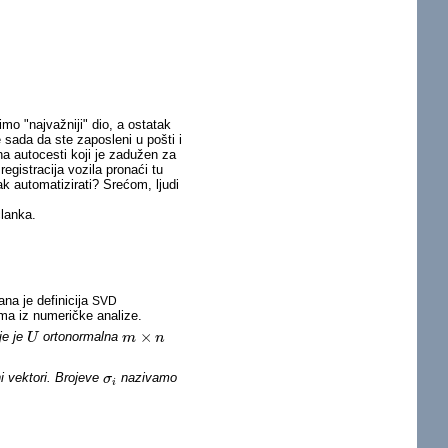
 "najvažniji" dio, a ostatak
 sada da ste zaposleni u pošti i
na autocesti koji je zadužen za
egistracija vozila pronaći tu
pak automatizirati? Srećom, ljudi
lanka.
ana je definicija
SVD
ma iz numeričke analize.
×
je je
ortonormalna
U
U
m
m
×
n
n
i vektori. Brojeve
nazivamo
σ
σ
i
i