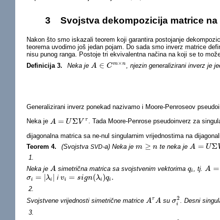
3
Svojstva dekompozicija matrice na 
Nakon što smo iskazali teorem koji garantira postojanje dekompozic
teorema uvodimo još jedan pojam. Do sada smo inverz matrice definira
nisu punog ranga. Postoje tri ekvivalentna načina na koji se to mož
×
∈
m
n
Definicija 3.
Neka je
, njezin generalizirani inverz je 
A
A
∈
C
m
C
×
n
Generalizirani inverz ponekad nazivamo i Moore-Penroseov pseudoi
=
Σ
τ
Neka je
. Tada Moore-Penrose pseudoinverz za singul
A
A
=
U
Σ
U
V
τ
V
dijagonalna matrica sa ne-nul singularnim vrijednostima na dijagonali
≥
=
Σ
Teorem 4.
(Svojstva
-a) Neka je
te neka je
SVD
m
m
≥
n
n
A
A
=
U
Σ
U
V
τ
1.
=
Neka je
simetrična matrica sa svojstvenim vektorima
, tj.
A
A
q
q
i
A
A
=
Q
i
=
|
|
=
(
)
.
i
σ
σ
i
=
|
λ
i
|
λ
v
v
i
=
s
i
g
s
n
i
(
λ
g
i
n
)
q
i
.
λ
q
i
i
i
i
i
2.
2
τ
Svojstvene vrijednosti simetrične matrice
su
. Desni singul
A
A
τ
A
A
σ
σ
i
2
i
3.