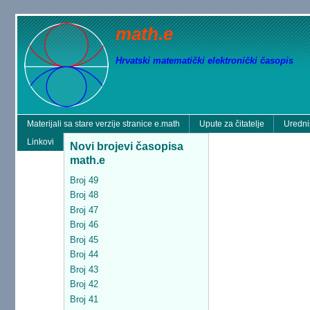
math.e
Hrvatski matematički elektronički časopis
Materijali sa stare verzije stranice e.math
Upute za čitatelje
Uredni
Linkovi
Novi brojevi časopisa
math.e
Broj 49
Broj 48
Broj 47
Broj 46
Broj 45
Broj 44
Broj 43
Broj 42
Broj 41