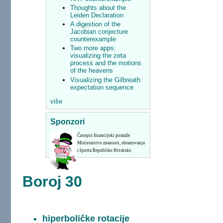
Thoughts about the
Leiden Declaration
A digestion of the
Jacobian conjecture
counterexample
Two more apps:
visualizing the zeta
process and the motions
of the heavens
Visualizing the Gilbreath
expectation sequence
više
Sponzori
Časopis financijski pomaže
Ministarstvo znanosti, obrazovanja
i športa Republike Hrvatske.
Boroj 30
hiperboličke rotacije