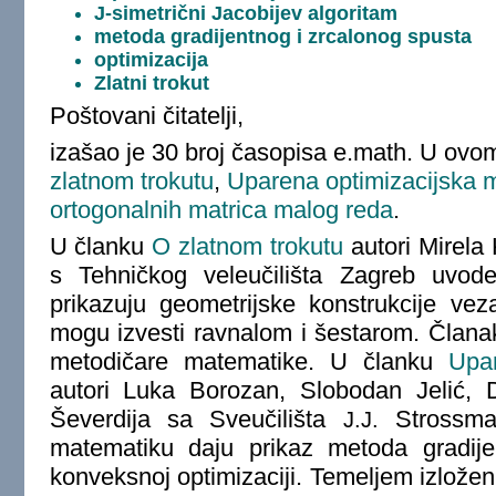
J-simetrični Jacobijev algoritam
metoda gradijentnog i zrcalonog spusta
optimizacija
Zlatni trokut
Poštovani čitatelji,
izašao je 30 broj časopisa e.math. U ov
zlatnom trokutu
,
Uparena optimizacijska 
ortogonalnih matrica malog reda
.
U članku
O zlatnom trokutu
autori Mirela 
s Tehničkog veleučilišta Zagreb uvode
prikazuju geometrijske konstrukcije vez
mogu izvesti ravnalom i šestarom. Člana
metodičare matematike. U članku
Upa
autori Luka Borozan, Slobodan Jelić, 
Ševerdija sa Sveučilišta
Strossmay
J.J.
matematiku daju prikaz metoda gradije
konveksnoj optimizaciji. Temeljem izlože