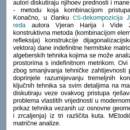
autori diskutiraju njihoev prednosti i mane
- metodu koja kombinacijom pristupa 
Konačno, u članku
-dekompozicija J
CS
reda
autora Vjeran Harija i Vide Za
konstruktivna metoda (kombinacijom elemen
refleksija) konstrukcije dijagonalizacijs
vektora) dane indefinitne hermitske matric
algeberskih tehnika kojima se može analiz
prostorima s indefinitnom metrikom. Ovi r
zbog smanjivanja tehničke zahtijevnosti p
doprinjele razumijevanju tremeljnih ko
ključnih tehnika sa svim detaljima na mal
diskutiraju veze ovakvog pristupa rješav
problema vlastitih vrijednosti u modernom
prikaz tehnika vezanih uz osnovne geometr
i zrcaljenja) iz tri različita kuta. MEto
matrične analize.