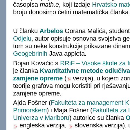
časopisa
math.e
, koji izdaje
Hrvatsko mat
broju donosimo četiri matematička članka
U članku
Arbelos
Gorana Malića, studen
Odjelu
, autor opisuje osnovna svojstva ge
tom su neke konstrukcije prikazane dinami
Geogebrinih
Java appleta.
Bojan Kovačić s
RRiF – Visoke škole za 
je članka
Kvantitativne metode odlučiva
zamjene opreme
(
verzija), u kojem zor
teorije grafova mogu koristiti pri rješava
zamjene opreme.
Ajda Fošner (
Fakulteta za management Ko
Primorskem
) i Maja Fošner (
Fakulteta za l
Univerza v Mariboru
) autorice su članka
O
engleska verzija,
slovenska verzija),