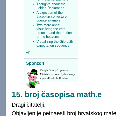
Thoughts about the
Leiden Declaration
A digestion of the
Jacobian conjecture
counterexample
Two more apps:
visualizing the zeta
process and the motions
of the heavens
Visualizing the Gilbreath
expectation sequence
više
Sponzori
Časopis financijski pomaže
Ministarstvo znanosti, obrazovanja
i športa Republike Hrvatske.
15. broj časopisa math.e
Dragi čitatelji,
Objavljen je petnaesti broj hrvatskog mat