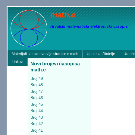
math.e
Hrvatski matematički elektronički časopis
Materijali sa stare verzije stranice e.math
Upute za čitatelje
Uredni
Linkovi
Novi brojevi časopisa
math.e
Broj 49
Broj 48
Broj 47
Broj 46
Broj 45
Broj 44
Broj 43
Broj 42
Broj 41