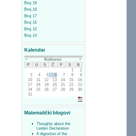
Broj 19
Broj 18
Broj 17
Broj 16
Broj 15
Broj 14
Kalendar
«
»
Kolovoz
P
U
S
Č
P
S
N
1
2
3
4
5
6
7
8
9
10
11
12
13
14
15
16
17
18
19
20
21
22
23
24
25
26
27
28
29
30
31
Matematički blogovi
Thoughts about the
Leiden Declaration
A digestion of the