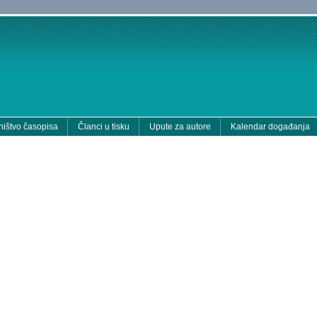
ištvo časopisa
Članci u tisku
Upute za autore
Kalendar događanja