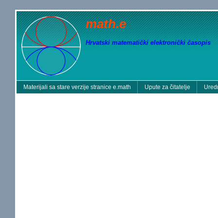
math.e
Hrvatski matematički elektronički časopis
Materijali sa stare verzije stranice e.math
Upute za čitatelje
Uredn