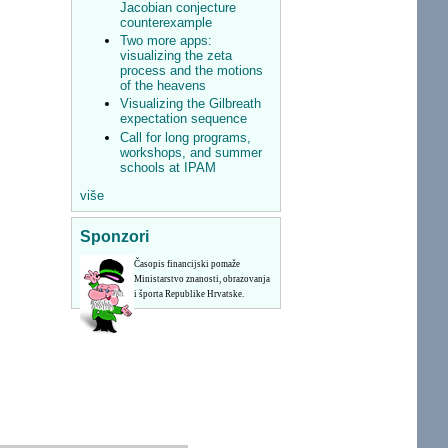
Jacobian conjecture
counterexample
Two more apps:
visualizing the zeta
process and the motions
of the heavens
Visualizing the Gilbreath
expectation sequence
Call for long programs,
workshops, and summer
schools at IPAM
više
Sponzori
Časopis financijski pomaže
Ministarstvo znanosti, obrazovanja
i športa Republike Hrvatske.