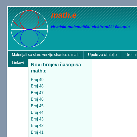
math.e
Hrvatski matematički elektronički časopis
Materijali sa stare verzije stranice e.math
Upute za čitatelje
Uredni
Linkovi
Novi brojevi časopisa
math.e
Broj 49
Broj 48
Broj 47
Broj 46
Broj 45
Broj 44
Broj 43
Broj 42
Broj 41