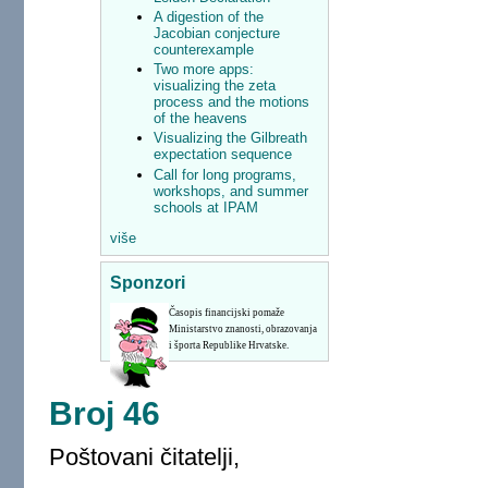
A digestion of the
Jacobian conjecture
counterexample
Two more apps:
visualizing the zeta
process and the motions
of the heavens
Visualizing the Gilbreath
expectation sequence
Call for long programs,
workshops, and summer
schools at IPAM
više
Sponzori
Časopis financijski pomaže
Ministarstvo znanosti, obrazovanja
i športa Republike Hrvatske.
Broj 46
Poštovani čitatelji,