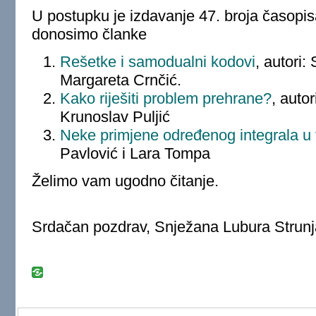
U postupku je izdavanje 47. broja časopi
donosimo članke
Rešetke i samodualni kodovi
, autori:
Margareta Crnčić.
Kako riješiti problem prehrane?
, auto
Krunoslav Puljić
Neke primjene određenog integrala u f
Pavlović i Lara Tompa
Želimo vam ugodno čitanje.
Srdačan pozdrav, Snježana Lubura Strunj