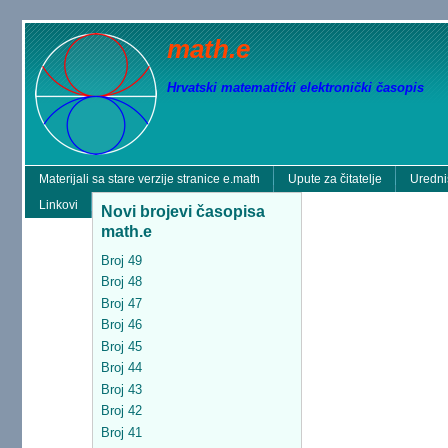
math.e
Hrvatski matematički elektronički časopis
Materijali sa stare verzije stranice e.math
Upute za čitatelje
Uredni
Linkovi
Novi brojevi časopisa
math.e
Broj 49
Broj 48
Broj 47
Broj 46
Broj 45
Broj 44
Broj 43
Broj 42
Broj 41