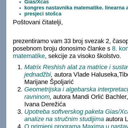
Gias/Xcas
kongres nastavnika matematike. linearna 
presjeci stošca
Poštovani čitatelji,
prezentiramo vam 33 broj svezak 2, časo
posebnom broju donosimo članke s
8. ko
matematike
, sekcije za visoko školstvo.
Matrix Reshish alat za matrice i susta
jednadžbi
,
autora Vlade Haluseka,Tib
Marijane Špoljarić
Geometrijska i algebarska interpretaci
ravninom
,
autora Mandi Orlić Bachler,
Ivana Derežića
Upotreba softverskog paketa Gias/Xc
analize na stručnim studijima
autora 
O primjeni programa Maxima u nastavi