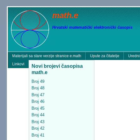
math.e
Hrvatski matematički elektronički časopis
Materijali sa stare verzije stranice e.math
Upute za čitatelje
Uredni
Linkovi
Novi brojevi časopisa
math.e
Broj 49
Broj 48
Broj 47
Broj 46
Broj 45
Broj 44
Broj 43
Broj 42
Broj 41