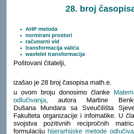
28. broj časopis
AHP metoda
normirani prostori
računarni vid
transformacija valića
wavlelet transformacija
Poštovani čitatelji,
izašao je 28 broj časopisa math.e.
u ovom broju donosimo članke
Matem
odlučivanja
, autora Martine
Ben
Dušana
Mundara sa Sveučilišta Sjeve
Fakulteta organizacije i infomatike. U č
svojstva pozitivnih recipročnih matr
formulaciju
hijerarhijske metode odlučiva