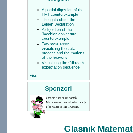
A partial digestion of the
HRT counterexample
Thoughts about the
Leiden Declaration
A digestion of the
Jacobian conjecture
counterexample
Two more apps:
visualizing the zeta
process and the motions
of the heavens
Visualizing the Gilbreath
expectation sequence
više
Sponzori
Časopis financijski pomaže
Ministarstvo znanosti, obrazovanja
i športa Republike Hrvatske.
Glasnik Matemati