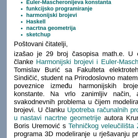
Euler-Mascheronijeva konstanta
funkcijsko programiranje
harmonijski brojevi
Haskell
nacrtna geometrija
sketchup
Poštovani čitatelji,
izašao je 29 broj časopisa math.e. 
članke
Harmonijski brojevi i Euler-Masc
Tomislav Burić sa Fakulteta elektrote
Sindičić, student na Prirodoslovno matem
poveznice između harmonijskih bro
konstante. Na vrlo zanimljiv način, 
svakodnevnih problema u čijem modeliran
brojevi. U članku
Upotreba računalnih p
u nastavi nacrtne geometrije
autora Krun
Boris Uremović s
Tehničkog veleučilišta
programa 3D modeliranje u rješavanju p