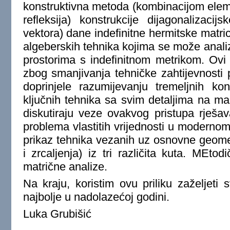
konstruktivna metoda (kombinacijom elemen
refleksija) konstrukcije dijagonalizacijs
vektora) dane indefinitne hermitske matric
algeberskih tehnika kojima se može analiz
prostorima s indefinitnom metrikom. Ovi r
zbog smanjivanja tehničke zahtijevnosti p
doprinjele razumijevanju tremeljnih ko
ključnih tehnika sa svim detaljima na mal
diskutiraju veze ovakvog pristupa rješav
problema vlastitih vrijednosti u modernom
prikaz tehnika vezanih uz osnovne geometr
i zrcaljenja) iz tri različita kuta. MEto
matrične analize.
Na kraju, koristim ovu priliku zaželjeti 
najbolje u nadolazećoj godini.
Luka Grubišić