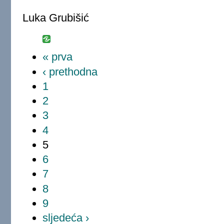
Luka Grubišić
« prva
‹ prethodna
1
2
3
4
5
6
7
8
9
sljedeća ›