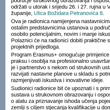
područje strukovnog obrazovanja i osposo
održati u utorak i srijedu 26. i 27. rujna u 
županije,
Ulica Božidara Petranovića 8
.
Ova je radionica namijenjena nastavnicim
ostalim predstavnicima ustanova u područ
osobito potencijalnim, novim i manje iskus
Polaznici će na radionici dobiti praktične 
projektnih prijedloga.
Program Erasmus+ omogućuje primjerice 
praksu i osoblja na profesionalno usavrš
je i partnerstvo s nekom od strukovnih us
razvijati nastavne planove u skladu s potr
razmjenjivati iskustva i inovativne ideje.
Sudionici radionice bit će upoznati i s p
sustava u strukovnom obrazovanju i ospos
o alatu za priznavanje ishoda učenja poje
zemlji s ciljem stjecanja kvalifikacije u do