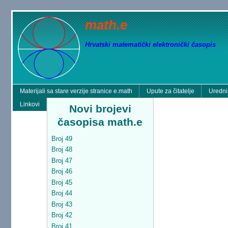
math.e
Hrvatski matematički elektronički časopis
Materijali sa stare verzije stranice e.math
Upute za čitatelje
Uredni
Linkovi
Novi brojevi
časopisa math.e
Broj 49
Broj 48
Broj 47
Broj 46
Broj 45
Broj 44
Broj 43
Broj 42
Broj 41