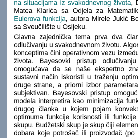
na situacijama iz svakodnevnog života
, 
Matea Klarića sa Odjela za Matematiku
Eulerova funkcija
, autora Mirele Jukić B
sa Sveučilište u Osijeku.
Glavna zajednička tema prva dva čla
odlučivanju u svakodnevnom životu. Algor
konceptima čini operativnom vezu izmeđ
života. Bayesovki pristup odlučivanju
omogućava da se naše ekspertno zna
sustavni način iskoristi u traženju opt
druge strane, a priorni izbor parameta
subjektivan. Bayesovski pristup omogu
modela interpretira kao minimizacija fun
drugog članka u kojem pojam konveksn
optimuma funkcije korisnosti ili funkci
skupu. Budžetski skup je skup čiji elemen
dobara koje potrošač ili proizvođač (po 