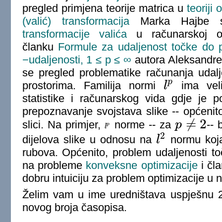
pregled primjena teorije matrica u
teoriji 
(valić) transformacija
Marka Hajbe se
transformacije valića
u računarskoj ob
članku
Formule za udaljenost točke do 
−udaljenosti, 1 ≤ p ≤
∞
autora
Aleksandre 
se pregled problematike računanja udal
p
prostorima. Familija normi
l
ima veli
l
p
statistike i računarskog vida gdje je po
prepoznavanje svojstava slike -- općenit
≠
2
slici. Na primjer,
norme -- za
p
-- 
p
l
l
p
p
≠
2
2
dijelova slike u odnosu na
l
normu koja
l
2
rubova. Općenito, problem udaljenosti t
na probleme
konveksne optimizacije
i čl
dobru intuiciju za problem optimizacije u
Želim vam u ime uredništava uspješnu 2
novog broja časopisa.