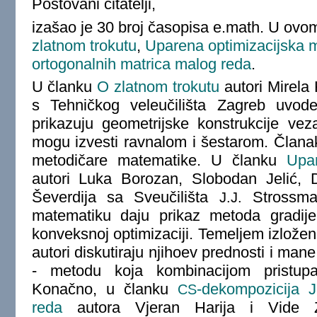
Poštovani čitatelji,
izašao je 30 broj časopisa e.math. U ov
zlatnom trokutu
,
Uparena optimizacijska 
ortogonalnih matrica malog reda
.
U članku
O zlatnom trokutu
autori Mirela 
s Tehničkog veleučilišta Zagreb uvode
prikazuju geometrijske konstrukcije vez
mogu izvesti ravnalom i šestarom. Člana
metodičare matematike. U članku
Upa
autori Luka Borozan, Slobodan Jelić, 
Ševerdija sa Sveučilišta
Strossmay
J.J.
matematiku daju prikaz metoda gradije
konveksnoj optimizaciji. Temeljem izlože
autori diskutiraju njihoev prednosti i mane
- metodu koja kombinacijom pristupa 
Konačno, u članku
-dekompozicija J
CS
reda
autora Vjeran Harija i Vide Za