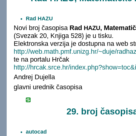
Rad HAZU
Novi broj časopisa
Rad
, Matematič
HAZU
(Svezak 20, Knjiga 528) je u tisku.
Elektronska verzija je dostupna na web st
http://web.math.pmf.unizg.hr/~duje/radha
te na portalu Hrčak
http://hrcak.srce.hr/index.php?show=toc
Andrej Dujella
glavni urednik časopisa
29. broj časopis
autocad