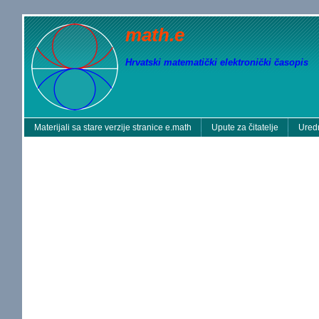
math.e
Hrvatski matematički elektronički časopis
Materijali sa stare verzije stranice e.math
Upute za čitatelje
Uredn