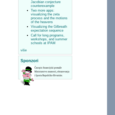
Jacobian conjecture
counterexample
Two more apps:
visualizing the zeta
process and the motions
of the heavens
Visualizing the Gilbreath
expectation sequence
Call for long programs,
workshops, and summer
schools at IPAM
više
Sponzori
Časopis financijski pomaže
Ministarstvo znanosti, obrazovanja
i športa Republike Hrvatske.