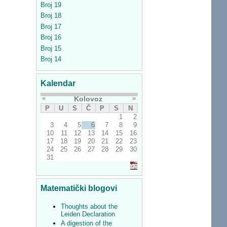
Broj 19
Broj 18
Broj 17
Broj 16
Broj 15
Broj 14
Kalendar
«
»
Kolovoz
P
U
S
Č
P
S
N
1
2
3
4
5
6
7
8
9
10
11
12
13
14
15
16
17
18
19
20
21
22
23
24
25
26
27
28
29
30
31
Matematički blogovi
Thoughts about the
Leiden Declaration
A digestion of the