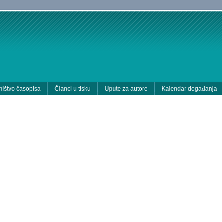
ištvo časopisa
Članci u tisku
Upute za autore
Kalendar događanja