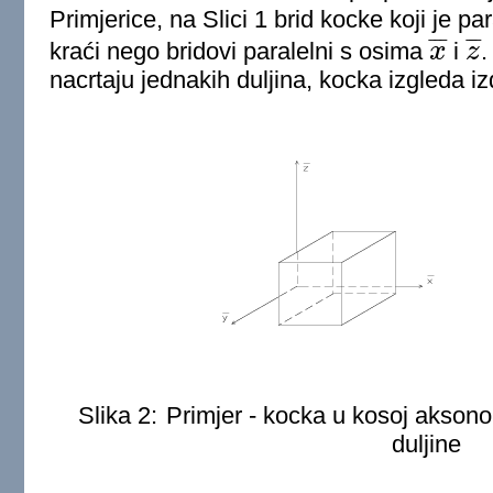
Primjerice, na Slici 1 brid kocke koji je pa
¯
¯
¯
¯
¯
¯
kraći nego bridovi paralelni s osima
x
i
z
.
x
¯
z
¯
nacrtaju jednakih duljina, kocka izgleda i
Slika 2:
Primjer - kocka u kosoj aksonome
duljine