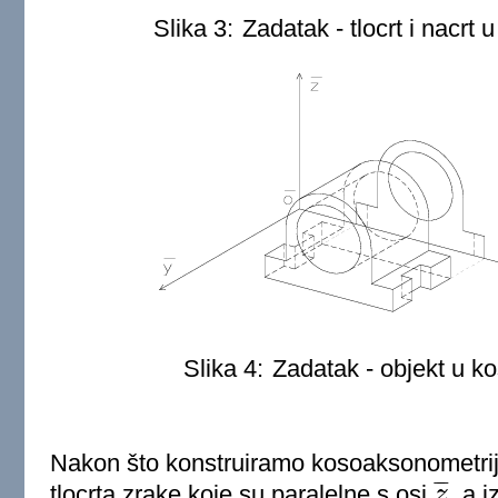
Slika 3:
Zadatak - tlocrt i nacrt 
Slika 4:
Zadatak - objekt u ko
Nakon što konstruiramo kosoaksonometrijski
¯
¯
¯
tlocrta zrake koje su paralelne s osi
z
, a 