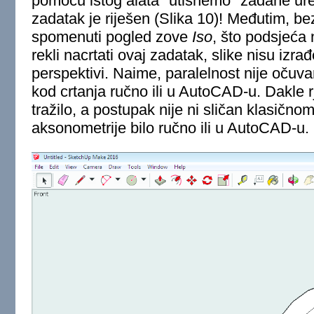
pomoću istog alata "utisnemo" zadane urez
zadatak je riješen (Slika 10)! Međutim, bez
spomenuti pogled zove
Iso
, što podsjeća 
rekli nacrtati ovaj zadatak, slike nisu izra
perspektivi. Naime, paralelnost nije očuvan
kod crtanja ručno ili u AutoCAD-u. Dakle 
tražilo, a postupak nije ni sličan klasičn
aksonometrije bilo ručno ili u AutoCAD-u.