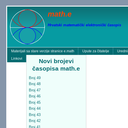
math.e
Hrvatski matematički elektronički časopis
Materijali sa stare verzije stranice e.math
Upute za čitatelje
Uredni
Linkovi
Novi brojevi
časopisa math.e
Broj 49
Broj 48
Broj 47
Broj 46
Broj 45
Broj 44
Broj 43
Broj 42
Broj 41