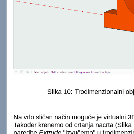
Slika 10:
Trodimenzionalni ob
Na vrlo sličan način moguće je virtualni 
Također krenemo od crtanja nacrta (Slika
naredbe
Extrude
"izvučemo" u trodimenzion