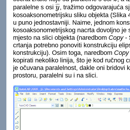
z
¯
¯
¯
¯
paralelne s osi
y
, tražimo odgovarajuća sj
y
¯
kosoaksonometrijsku sliku objekta (Slika 
u puno jednostavniji. Naime, jednom konst
kosoaksonometrijskog nacrta dovoljno je s
mjesto na slici objekta (naredbom
Copy
- 
crtanja potrebno ponoviti konstrukciju eli
konstrukciju). Osim toga, naredbom
Copy
kopirati nekoliko linija, što je kod ručno
je očuvana paralelnost, dakle oni bridovi 
prostoru, paralelni su i na slici.