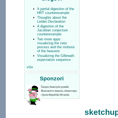
A partial digestion of the
HRT counterexample
Thoughts about the
Leiden Declaration
A digestion of the
Jacobian conjecture
counterexample
Two more apps:
visualizing the zeta
process and the motions
of the heavens
Visualizing the Gilbreath
expectation sequence
više
Sponzori
Časopis financijski pomaže
Ministarstvo znanosti, obrazovanja
i športa Republike Hrvatske.
sketchu