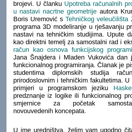
brojevi. U članku
Upotreba računalnih p
u nastavi nacrtne geometrije
autora Krun
Boris Uremović s
Tehničkog veleučilišta
programa 3D modeliranje u rješavanju p
nastavi na tehničkim studijima. Upute 
kao direktni temelj za samostalni rad i e
račun kao osnova funkcijskog programi
Jana Šnajdera i Mladen Vukovića dan je
funkcionalnog programiranja. Članak je p
studentima diplomskih studija rač
prirodoslovnim i tehničkim fakultetima. U
primjeri u programskom jeziku
Haskel
predznanje iz logike ili funkcionalnog pr
smjernice za početak samosta
novouvedenih koncepata.
U ime uredništva, želim vam ugodno čit