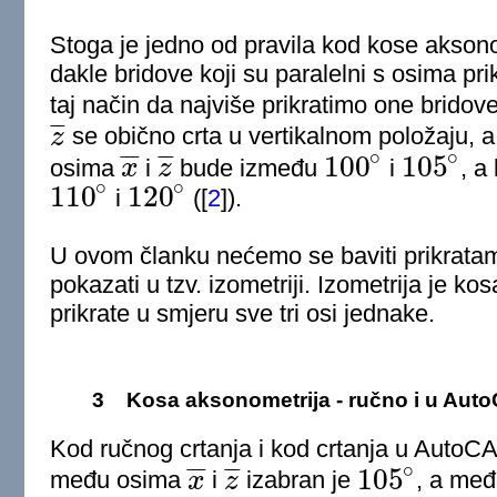
Stoga je jedno od pravila kod kose aksonom
dakle bridove koji su paralelni s osima pr
taj način da najviše prikratimo one bridove
¯
¯
¯
z
se obično crta u vertikalnom položaju, 
z
¯
∘
∘
100
105
¯
¯
¯
¯
¯
¯
osima
x
i
z
bude između
i
, a
x
¯
z
¯
100
∘
105
∘
∘
∘
110
120
i
(
[
2
]
).
110
∘
120
∘
U ovom članku nećemo se baviti prikrat
pokazati u tzv. izometriji. Izometrija je ko
prikrate u smjeru sve tri osi jednake.
3
Kosa aksonometrija - ručno i u Aut
Kod ručnog crtanja i kod crtanja u AutoC
∘
105
¯
¯
¯
¯
¯
¯
među osima
x
i
z
izabran je
, a me
x
¯
z
¯
105
∘