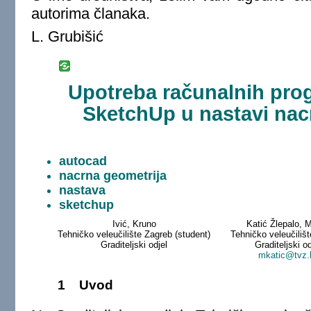
autorima članaka.
L. Grubišić
Upotreba računalnih pro
SketchUp u nastavi nac
autocad
nacrna geometrija
nastava
sketchup
Ivić, Kruno
Katić Žlepalo, M
Tehničko veleučilište Zagreb (student)
Tehničko veleučiliš
Graditeljski odjel
Graditeljski od
mkatic@tvz.
1
Uvod