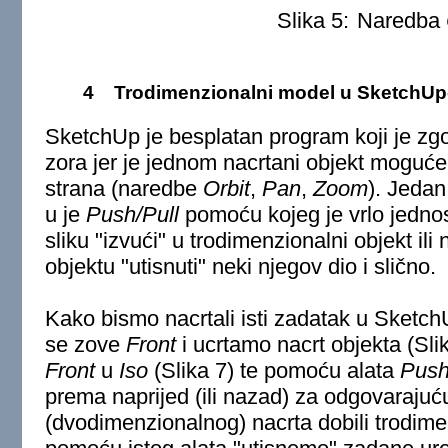
Slika 5:
Naredba
4
Trodimenzionalni model u SketchUp
SketchUp je besplatan program koji je zgo
zora jer je jednom nacrtani objekt moguće r
strana (naredbe
Orbit
,
Pan
,
Zoom
). Jedan
u je
Push/Pull
pomoću kojeg je vrlo jedn
sliku "izvući" u trodimenzionalni objekt i
objektu "utisnuti" neki njegov dio i slično.
Kako bismo nacrtali isti zadatak u Sketch
se zove
Front
i ucrtamo nacrt objekta (Sli
Front
u
Iso
(Slika 7) te pomoću alata
Push
prema naprijed (ili nazad) za odgovarajuć
(dvodimenzionalnog) nacrta dobili trodim