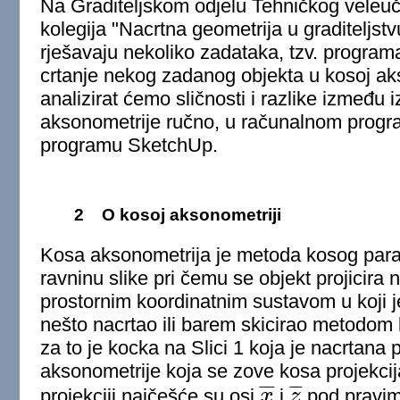
Na Graditeljskom odjelu Tehničkog veleuči
kolegija "Nacrtna geometrija u graditeljst
rješavaju nekoliko zadataka, tzv. programa
crtanje nekog zadanog objekta u kosoj ak
analizirat ćemo sličnosti i razlike između
aksonometrije ručno, u računalnom prog
programu SketchUp.
2
O kosoj aksonometriji
Kosa aksonometrija je metoda kosog paral
ravninu slike pri čemu se objekt projicira 
prostornim koordinatnim sustavom u koji 
nešto nacrtao ili barem skicirao metodom 
za to je kocka na Slici 1 koja je nacrta
aksonometrije koja se zove kosa projekci
¯
¯
¯
¯
¯
¯
projekciji najčešće su osi
x
i
z
pod pravim
x
¯
z
¯