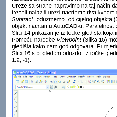
Ureze sa strane napravimo na taj način da
trebali nalaziti urezi nacrtamo dva kvadr
Subtract
"oduzmemo" od cijelog objekta (Sl
objekt nacrtan u AutoCAD-u. Paralelnost 
Slici 14 prikazan je iz točke gledišta koja 
Pomoću naredbe
Viewpoint
(Slika 15) mo
gledišta kako nam god odgovara. Primjerice
Slici 16 s pogledom odozdo, iz točke gledi
1.2, -1).