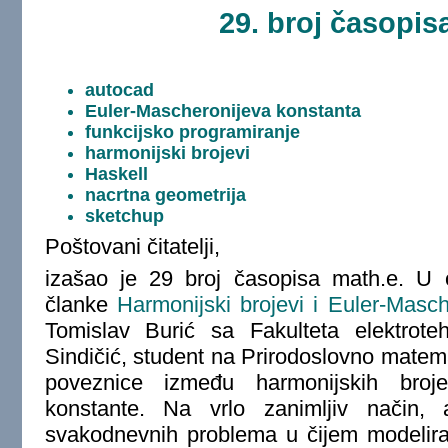
29. broj časopis
autocad
Euler-Mascheronijeva konstanta
funkcijsko programiranje
harmonijski brojevi
Haskell
nacrtna geometrija
sketchup
Poštovani čitatelji,
izašao je 29 broj časopisa math.e. 
članke
Harmonijski brojevi i Euler-Masc
Tomislav Burić sa Fakulteta elektrote
Sindičić, student na Prirodoslovno matem
poveznice između harmonijskih bro
konstante. Na vrlo zanimljiv način, 
svakodnevnih problema u čijem modeliran