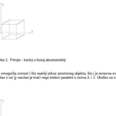
ika 1:
Primjer - kocka u kosoj aksonometriji
mogućila zornost i što realniji prikaz prostornog objekta, što i je osnovna 
¯
¯
¯
¯
¯
¯
¯
¯
¯
elan s osi
nacrtan je kraći nego bridovi paralelni s osima
i
. Ukoliko se s
y
y
¯
x
x
¯
z
z
¯