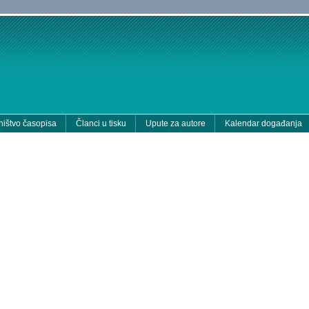
ištvo časopisa
Članci u tisku
Upute za autore
Kalendar događanja