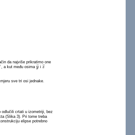
ačin da najviše prikratimo one
∘
¯
¯
¯
¯
¯
¯
, a kut među osima
i
∘
y
y
¯
z
z
¯
mjeru sve tri osi jednake.
odlučili crtati u izometriji, bez
ta (Slika 3). Pri tome treba
konstrukciju elipse potrebno