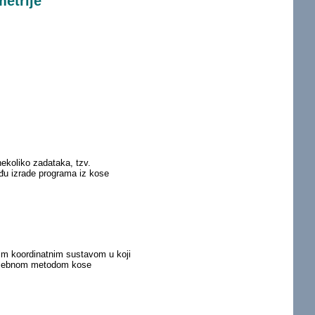
etrije
nekoliko zadataka, tzv.
eđu izrade programa iz kose
nim koordinatnim sustavom u koji
 posebnom metodom kose