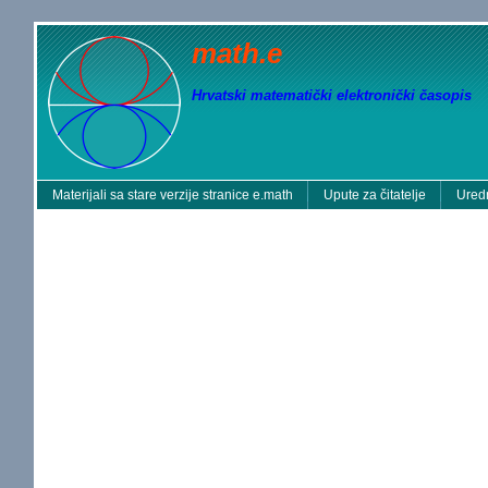
math.e
Hrvatski matematički elektronički časopis
Materijali sa stare verzije stranice e.math
Upute za čitatelje
Uredn