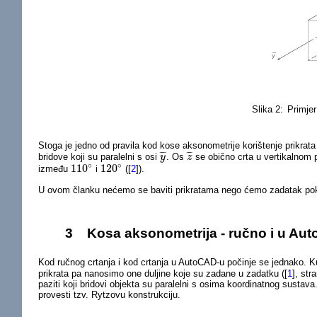
Slika 2:
Primjer 
Stoga je jedno od pravila kod kose aksonometrije korištenje prikrata 
¯
¯
¯
¯
¯
¯
bridove koji su paralelni s osi
. Os
se obično crta u vertikalnom 
y
y
¯
z
z
¯
∘
∘
110
120
između
i
(
[
2
]
).
110
∘
120
∘
U ovom članku nećemo se baviti prikratama nego ćemo zadatak pokazat
3
Kosa aksonometrija - ručno i u Au
Kod ručnog crtanja i kod crtanja u AutoCAD-u počinje se jednako.
prikrata pa nanosimo one duljine koje su zadane u zadatku (
[
1
]
, str
paziti koji bridovi objekta su paralelni s osima koordinatnog sustava
provesti tzv. Rytzovu konstrukciju.