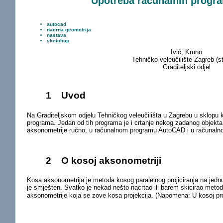
Upotreba računalnih progra
autocad
nacrna geometrija
nastava
sketchup
Ivić, Kruno
Tehničko veleučilište Zagreb (s
Graditeljski odjel
1
Uvod
Na Graditeljskom odjelu Tehničkog veleučilišta u Zagrebu u sklopu ko
programa. Jedan od tih programa je i crtanje nekog zadanog objekta 
aksonometrije ručno, u računalnom programu AutoCAD i u računal
2
O kosoj aksonometriji
Kosa aksonometrija je metoda kosog paralelnog projiciranja na jednu
je smješten. Svatko je nekad nešto nacrtao ili barem skicirao met
aksonometrije koja se zove kosa projekcija. (Napomena: U kosoj pro