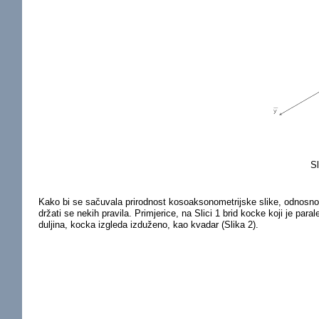
Sl
Kako bi se sačuvala prirodnost kosoaksonometrijske slike, odnosno o
držati se nekih pravila. Primjerice, na Slici 1 brid kocke koji je paral
duljina, kocka izgleda izduženo, kao kvadar (Slika 2).