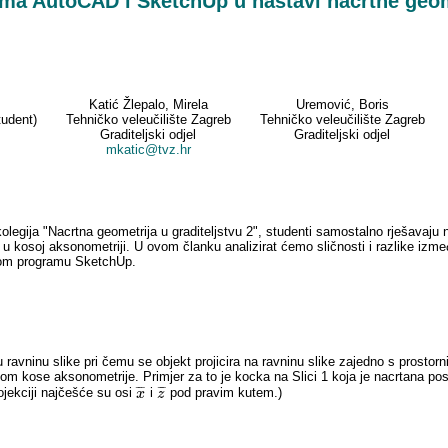
ma AutoCAD i SketchUp u nastavi nacrtne geom
Katić Žlepalo, Mirela
Uremović, Boris
tudent)
Tehničko veleučilište Zagreb
Tehničko veleučilište Zagreb
Graditeljski odjel
Graditeljski odjel
mkatic@tvz.hr
legija "Nacrtna geometrija u graditeljstvu 2", studenti samostalno rješavaju 
u kosoj aksonometriji. U ovom članku analizirat ćemo sličnosti i razlike izm
nom programu SketchUp.
 ravninu slike pri čemu se objekt projicira na ravninu slike zajedno s prostor
odom kose aksonometrije. Primjer za to je kocka na Slici 1 koja je nacrtana
¯
¯
¯
¯
¯
¯
jekciji najčešće su osi
i
pod pravim kutem.)
x
x
¯
z
z
¯