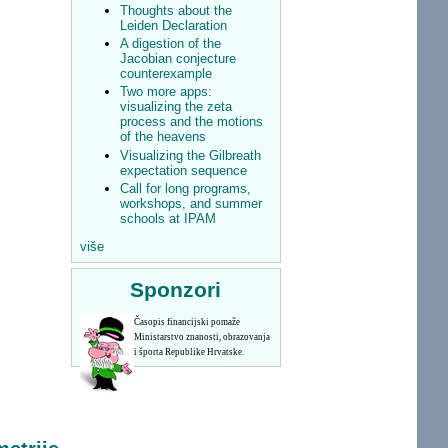
Thoughts about the
Leiden Declaration
A digestion of the
Jacobian conjecture
counterexample
Two more apps:
visualizing the zeta
process and the motions
of the heavens
Visualizing the Gilbreath
expectation sequence
Call for long programs,
workshops, and summer
schools at IPAM
više
Sponzori
Časopis financijski pomaže
Ministarstvo znanosti, obrazovanja
i športa Republike Hrvatske.