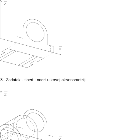
 3:
Zadatak - tlocrt i nacrt u kosoj aksonometriji