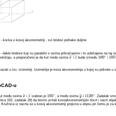
- kocka u kosoj aksonometriji - svi bridovi jednake duljine
- dakle bridove koji su paralelni s osima prikraćujemo i to uobičajeno na taj n
∘
¯
¯
¯
¯
¯
¯
100
105
položaju, a preporučeno je da kut među osima
i
bude između
i
x
x
¯
z
z
¯
100
∘
105
i u tzv. izometriji. Izometrija je kosa aksonometrija u kojoj su prikrate u s
toCAD-u
∘
∘
¯
¯
¯
¯
¯
¯
¯
¯
¯
¯
¯
¯
105
120
 Kut među osima
i
izabran je
, a među osima
i
. Zadatak smo 
x
x
¯
z
z
¯
105
∘
y
y
¯
z
z
¯
120
∘
anica 102, zadatak 28) da bismo ucrtali kosoaksonometrijski tlocrt i nacrt objek
. Kružnica iz nacrta se u kosoj aksonometriji projicira u elipsu pri čemu je za 