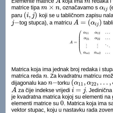
Elemente matrice
A
koja ima
m
redaka i
A
m
×
matrice tipa
m
n
, označavamo s
α
(
m
×
n
α
i
j
i
j
(
,
)
paru
i
j
koji se u tabličnom zapisu nal
(
i
,
j
)
−
=
(
)
j
tog stupca), a matricu
A
α
tabl
j
−
A
=
(
α
i
j
)
i
j
⎛
…
α
α
11
12
⎜
⎜
…
⎜
α
α
21
22
⎜
=
⎜
A
A
=
(
α
11
α
12
…
α
1
n
α
21
α
22
…
α
⋮
⋮
⋱
⎝
…
α
α
1
2
m
m
Matrica koja ima jednak broj redaka i stu
matrica reda
n
. Za kvadratnu matricu mož
n
−
(
,
,
…
,
dijagonalu kao
n
torku
α
α
11
22
n
−
(
α
11
,
α
22
,
…
,
α
n
n
)
=
A
za čije indekse vrijedi
i
j
. Jediničn
A
i
=
j
je kvadratna matrica kojoj su elementi na 
0
elementi matrice su
. Matrica koja ima 
0
vektor stupac, koju u nastavku rada zove