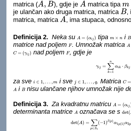
,
matrica (
A
B
), gdje je
A
matrica tipa
m
A
,
B
A
m
×
n
je ulančan ako druga matrica, matrica
B
,
B
matrica, matrica
A
, ima stupaca, odnosn
A
Definicija 2.
Neka su
tipa
i
=
(
)
×
A
A
=
(
α
i
j
)
α
m
m
×
n
n
B
i
j
matrice nad poljem
. Umnožak matrica
F
F
A
A
nad poljem
, gdje je
=
(
)
C
C
=
(
γ
i
j
)
γ
F
F
i
j
n
∑
=
⋅
γ
γ
i
j
=
∑
k
=
1
n
α
α
i
k
⋅
β
β
k
j
i
j
i
k
k
j
=
1
k
za sve
i sve
. Matrica
∈
1
,
…
,
∈
1
,
…
,
i
i
∈
1
,
…
,
m
m
j
j
∈
1
,
…
,
q
q
C
C
=
A
i
nisu ulančane njihov umnožak nije de
A
A
B
B
Definicija 3.
Za kvadratnu matricu
=
(
A
A
=
(
α
i
j
)
α
i
j
determinanta matrice
označava se s
det
(
A
A
det
(
A
∑
(
)
I
p
det
(
)
=
(
−
1
)
det
A
(
A
)
=
∑
p
∈
S
n
(
−
1
)
I
(
p
)
α
α
1
p
(
1
)
α
α
2
p
1
(
1
)
2
p
∈
p
S
n