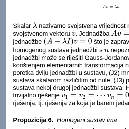
=
.
A
A
v
v
=
λ
λ
v
.
v
Skalar
λ
nazivamo svojstvena vrijednost 
λ
svojstvenom vektoru
v
. Jednadžba
A
v
v
A
v
=
λ
v
(
−
)
=
0
jednadžbe
A
λ
I
v
što je zapra
(
A
−
λ
I
)
v
=
0
homogenog sustava jednadžbi s
n
nepoz
n
jednadžbi može se riješiti Gauss-Jordan
korištenjem elementarnih transformacija 
poretka dviju jednadžbi u sustavu, (J2) 
sustava skalarom različitim od nule, (J3) 
sustava nekoj drugoj jednadžbi sustava. 
=
=
⋯
=
trivijalno rješenje
v
v
v
1
2
v
1
=
v
2
=
⋯
v
n
=
0
n
rješenja, tj. rješenja za koja je barem jed
Propozicija 6.
Homogeni sustav ima