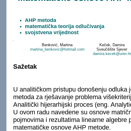
AHP metoda
matematička teorija odlučivanja
svojstvena vrijednost
Benković, Martina
Keček, Damira
martina_benkovic@hotmail.com
Sveučilište Sjever
damira.kecek@unin.hr
Sažetak
U analitičkom pristupu donošenju odluka j
metoda za rješavanje problema višekriteri
Analitički hijerarhijski proces (eng. Analy
U ovom radu navedene su osnove matričn
pojmovima i rezultatima linearne algebre
matematičke osnove AHP metode.