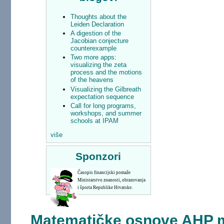
Thoughts about the
Leiden Declaration
A digestion of the
Jacobian conjecture
counterexample
Two more apps:
visualizing the zeta
process and the motions
of the heavens
Visualizing the Gilbreath
expectation sequence
Call for long programs,
workshops, and summer
schools at IPAM
više
Sponzori
Časopis financijski pomaže
Ministarstvo znanosti, obrazovanja
i športa Republike Hrvatske.
Matematičke osnove AHP m