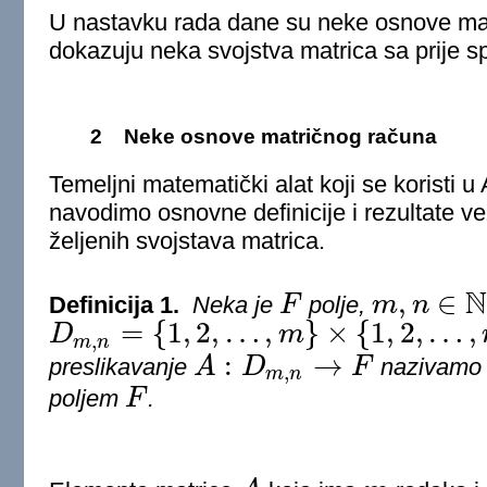
U nastavku rada dane su neke osnove mat
dokazuju neka svojstva matrica sa prije 
2
Neke osnove matričnog računa
Temeljni matematički alat koji se koristi 
navodimo osnovne definicije i rezultate v
željenih svojstava matrica.
N
,
∈
Definicija 1.
Neka je
F
polje,
m
n
F
m
,
n
∈
N
=
{
1
,
2
,
…
,
}
×
{
1
,
2
,
…
,
D
m
,
D
m
,
n
=
{
1
,
2
,
…
,
m
}
×
{
1
,
2
,
…
,
n
}
m
n
:
→
preslikavanje
A
D
F
nazivamo 
,
A
:
D
m
,
n
→
F
m
n
poljem
F
.
F