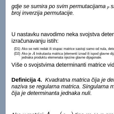
gdje se sumira po svim permutacijama
s
p
p
broj inverzija permutacije.
U nastavku navodimo neka svojstva determi
izračunavanju istih:
(D1)
Ako se neki redak ili stupac matrice sastoji samo od nula, dete
(D2)
Ako je
trokutasta matrica (elementi iznad ili ispod glavne dij
A
A
jednaka produktu elemenata njezine glavne dijagonale.
Više o svojstvima determinanti matrice vid
Definicija 4.
Kvadratna matrica čija je det
naziva se regularna matrica. Singularna m
čija je determinanta jednaka nuli.