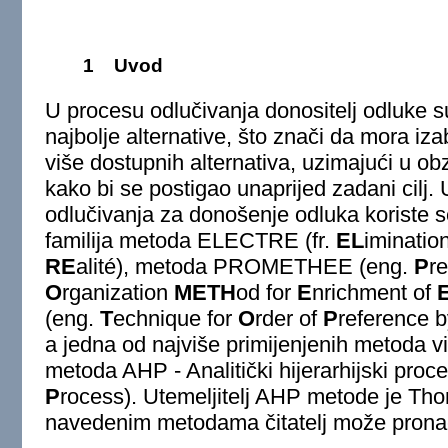
1
Uvod
U procesu odlučivanja donositelj odluke 
najbolje alternative, što znači da mora izab
više dostupnih alternativa, uzimajući u obz
kako bi se postigao unaprijed zadani cilj. 
odlučivanja za donošenje odluka koriste 
familija metoda ELECTRE (fr.
EL
iminatio
RE
alité), metoda PROMETHEE (eng.
P
r
O
rganization
METH
od for
E
nrichment of
(eng.
T
echnique for
O
rder of
P
reference 
a jedna od najviše primijenjenih metoda vi
metoda AHP - Analitički hijerarhijski proc
P
rocess). Utemeljitelj AHP metode je Tho
navedenim metodama čitatelj može prona