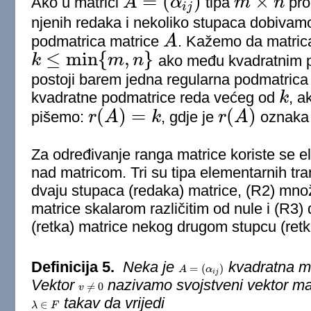
=
(
)
×
Ako u matrici
A
α
tipa
m
n
pro
A
=
(
α
i
j
)
m
×
n
i
j
njenih redaka i nekoliko stupaca dobivam
podmatrica matrice
A
. Kažemo da matri
A
≤
min
{
,
}
k
m
n
ako među kvadratnim 
k
≤
min
{
m
,
n
}
postoji barem jedna regularna podmatric
kvadratne podmatrice reda većeg od
k
, a
k
(
)
=
(
)
pišemo:
r
A
k
, gdje je
r
A
oznaka 
r
(
A
)
=
k
r
(
A
)
Za određivanje ranga matrice koriste se e
nad matricom. Tri su tipa elementarnih tr
dvaju stupaca (redaka) matrice, (R2) mno
matrice skalarom različitim od nule i (R3
(retka) matrice nekog drugom stupcu (retk
Definicija 5.
Neka je
kvadratna m
=
(
)
A
A
=
(
α
i
j
)
α
i
j
Vektor
nazivamo svojstveni vektor ma
≠
0
v
v
≠
0
takav da vrijedi
∈
λ
λ
∈
F
F