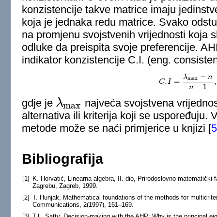
konzistencije takve matrice imaju jedinstv
koja je jednaka redu matrice. Svako odstu
na promjenu svojstvenih vrijednosti koja s
odluke da preispita svoje preferencije. A
indikator konzistencije C.I. (eng. consiste
−
λ
n
max
.
=
,
C
C
I
.
I
=
λ
max
−
n
n
−
1
,
−
1
n
gdje je
λ
najveća svojstvena vrijednos
max
λ
max
alternativa ili kriterija koji se uspoređuj
metode može se naći primjerice u knjizi
[
5
Bibliografija
[1]
K. Horvatić, Linearna algebra, II. dio, Prirodoslovno-matematički f
Zagrebu, Zagreb, 1999.
[2]
T. Hunjak, Mathematical foundations of the methods for multicrite
Communications, 2(1997), 161–169.
[3]
T.L. Satty, Decision-making with the AHP: Why is the principal e