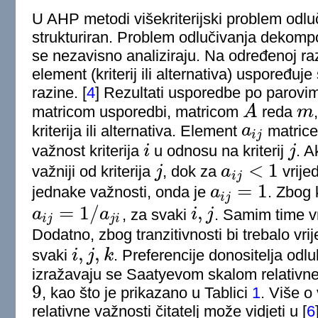
U AHP metodi višekriterijski problem odluči
strukturiran. Problem odlučivanja dekomp
se nezavisno analiziraju. Na određenoj razi
element (kriterij ili alternativa) uspoređu
razine.
[
4
]
Rezultati usporedbe po parovim
matricom usporedbi, matricom
A
reda
m
A
m
kriterija ili alternativa. Element
a
matric
a
i
j
i
j
važnost kriterija
i
u odnosu na kriterij
j
. A
i
j
<
1
važniji od kriterija
j
, dok za
a
vrijed
j
a
i
j
<
1
i
j
=
1
jednake važnosti, onda je
a
. Zbog 
a
i
j
=
1
i
j
=
1
/
,
a
a
, za svaki
i
j
. Samim time v
a
i
j
=
1
/
a
j
i
i
,
j
i
j
j
i
Dodatno, zbog tranzitivnosti bi trebalo vrij
,
,
svaki
i
j
k
. Preferencije donositelja odlu
i
,
j
,
k
izražavaju se Saatyevom skalom relativn
9
, kao što je prikazano u Tablici
1
. Više o
9
relativne važnosti čitatelj može vidjeti u
[
6