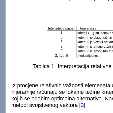
Intenzitet važnosti
Interpretacija
1
kriteriji
i
su jednake 
1
i
i
j
j
3
kriterij
je blago važniji 
3
i
i
5
kriterij
je važniji od kri
5
i
i
7
kriterij
is strogo važniji
7
i
i
9
kriterij
is apsolutno stro
9
i
i
2
,
4
,
6
,
8
međuvrijednosti
2
,
4
,
6
,
8
Tablica 1:
Interpretacija relativne 
Iz procjene relativnih važnosti elemenata
hijerarhije računaju se lokalne težine kriter
kojih se odabire optimalna alternativa. Na
metodi svojstvenog vektora
[
3
]
.