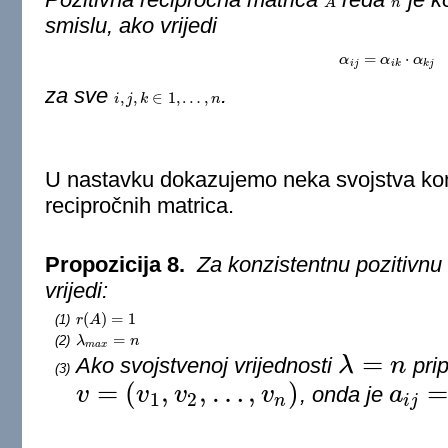
A
A
n
n
smislu, ako vrijedi
=
⋅
α
α
i
j
=
α
α
i
k
⋅
α
k
α
j
i
j
i
k
k
j
za sve
.
,
,
∈
1
,
…
,
i
i
,
j
,
j
k
∈
k
1
,
…
,
n
n
U nastavku dokazujemo neka svojstva konz
recipročnih matrica.
Propozicija 8.
Za konzistentnu pozitivnu
vrijedi:
(
)
=
1
(1)
r
r
(
A
A
)
=
1
=
(2)
λ
λ
m
a
x
=
n
n
m
a
x
=
Ako svojstvenoj vrijednosti
λ
n
prip
(3)
λ
=
n
=
(
,
,
…
,
)
v
v
v
v
, onda je
a
1
2
v
=
(
v
1
,
v
2
,
…
,
v
n
)
a
i
j
=
v
i
v
j
n
i
j