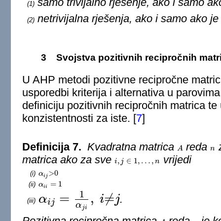
samo trivijalno rješenje, ako i samo ak
(1)
netrivijalna rješenja, ako i samo ako j
(2)
3
Svojstva pozitivnih recipročnih matr
U AHP metodi pozitivne recipročne matrice
usporedbi kriterija i alternativa u parovi
definiciju pozitivnih recipročnih matrica 
konzistentnosti za iste.
[
7
]
Definicija 7.
Kvadratna matrica
reda
z
A
A
n
n
matrica ako za sve
vrijedi
,
∈
1
,
…
,
i
i
,
j
∈
j
1
,
…
,
n
n
>
0
(i)
α
α
i
j
>
0
i
j
=
1
(ii)
α
α
i
i
=
1
i
i
1
=
,
≠
α
i
j
.
(iii)
α
i
j
=
1
α
j
i
,
i
≠
j
i
j
α
j
i
Pozitivna recipročna matrica
reda
je k