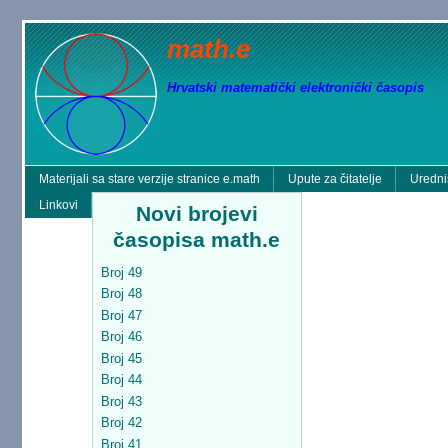
math.e
Hrvatski matematički elektronički časopis
Materijali sa stare verzije stranice e.math
Upute za čitatelje
Uredni
Linkovi
Novi brojevi
časopisa math.e
Broj 49
Broj 48
Broj 47
Broj 46
Broj 45
Broj 44
Broj 43
Broj 42
Broj 41