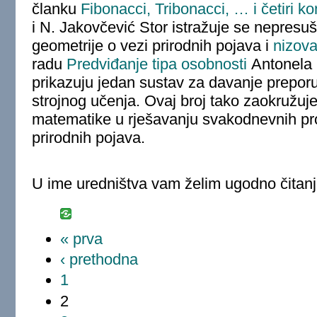
članku
Fibonacci, Tribonacci, … i četiri k
i N. Jakovčević Stor istražuje se nepresušn
geometrije o vezi prirodnih pojava i
nizova
radu
Predviđanje tipa osobnosti
Antonela 
prikazuju jedan sustav za davanje prepor
strojnog učenja. Ovaj broj tako zaokružuje
matematike u rješavanju svakodnevnih pro
prirodnih pojava.
U ime uredništva vam želim ugodno čitanj
« prva
‹ prethodna
1
2