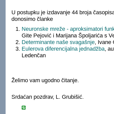
U postupku je izdavanje 44 broja časopis
donosimo članke
Neuronske mreže - aproksimatori funk
Gite Pejović i Marijana Špoljarića s Vel
Determinante naše svagašnje
, Ivane 
Eulerova diferencijalna jednadžba
, a
Ledenčan
Želimo vam ugodno čitanje.
Srdaćan pozdrav, L. Grubišić.