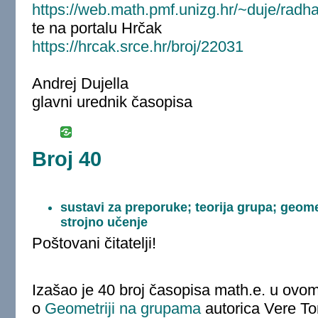
https://web.math.pmf.unizg.hr/~duje/radh
te na portalu Hrčak
https://hrcak.srce.hr/broj/22031
Andrej Dujella
glavni urednik časopisa
Broj 40
sustavi za preporuke; teorija grupa; geomet
strojno učenje
Poštovani čitatelji!
Izašao je 40 broj časopisa math.e. u ov
o
Geometriji na grupama
autorica Vere To