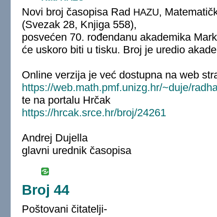
Novi broj časopisa Rad
, Matematič
HAZU
(Svezak 28, Knjiga 558),
posvećen 70. rođendanu akademika Mark
će uskoro biti u tisku. Broj je uredio aka
Online verzija je već dostupna na web stra
https://web.math.pmf.unizg.hr/~duje/radh
te na portalu Hrčak
https://hrcak.srce.hr/broj/24261
Andrej Dujella
glavni urednik časopisa
Broj 44
Poštovani čitatelji-