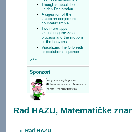
Thoughts about the
Leiden Declaration
A digestion of the
Jacobian conjecture
counterexample
Two more apps:
visualizing the zeta
process and the motions
of the heavens
Visualizing the Gilbreath
expectation sequence
više
Sponzori
Časopis financijski pomaže
Ministarstvo znanosti, obrazovanja
i športa Republike Hrvatske.
Rad HAZU, Matematičke znano
Rad HAZU