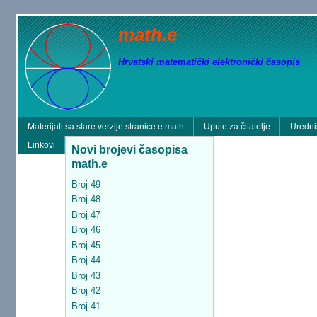
math.e
Hrvatski matematički elektronički časopis
Materijali sa stare verzije stranice e.math
Upute za čitatelje
Uredni
Linkovi
Novi brojevi časopisa
math.e
Broj 49
Broj 48
Broj 47
Broj 46
Broj 45
Broj 44
Broj 43
Broj 42
Broj 41