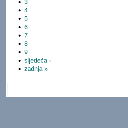
3
4
5
6
7
8
9
sljedeća ›
zadnja »