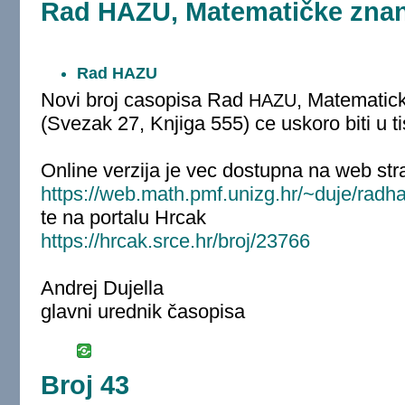
Rad HAZU, Matematičke znano
Rad HAZU
Novi broj casopisa Rad
, Matematic
HAZU
(Svezak 27, Knjiga 555) ce uskoro biti u ti
Online verzija je vec dostupna na web stra
https://web.math.pmf.unizg.hr/~duje/radh
te na portalu Hrcak
https://hrcak.srce.hr/broj/23766
Andrej Dujella
glavni urednik časopisa
Broj 43