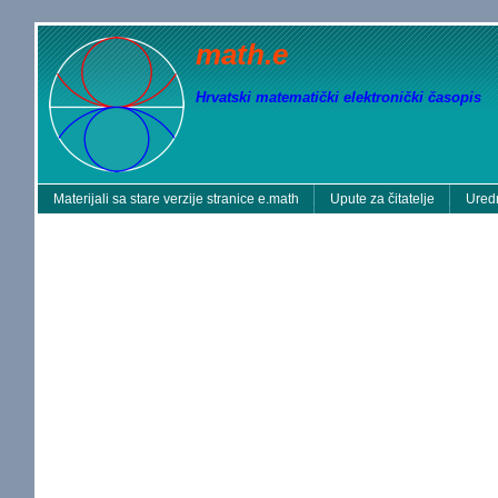
math.e
Hrvatski matematički elektronički časopis
Materijali sa stare verzije stranice e.math
Upute za čitatelje
Uredn