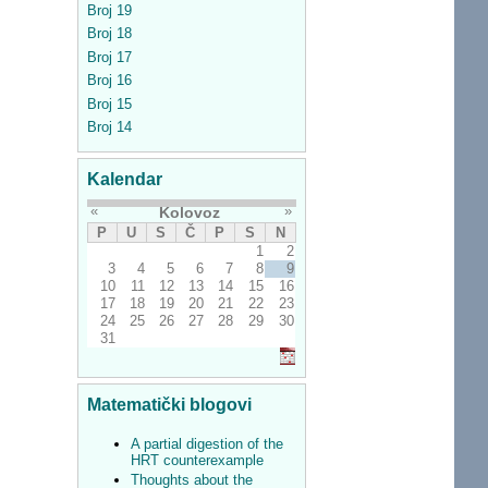
Broj 19
Broj 18
Broj 17
Broj 16
Broj 15
Broj 14
Kalendar
«
»
Kolovoz
P
U
S
Č
P
S
N
1
2
3
4
5
6
7
8
9
10
11
12
13
14
15
16
17
18
19
20
21
22
23
24
25
26
27
28
29
30
31
Matematički blogovi
A partial digestion of the
HRT counterexample
Thoughts about the