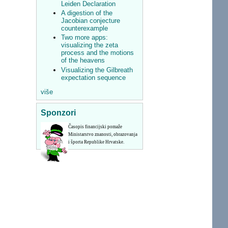
Leiden Declaration
A digestion of the
Jacobian conjecture
counterexample
Two more apps:
visualizing the zeta
process and the motions
of the heavens
Visualizing the Gilbreath
expectation sequence
više
Sponzori
Časopis financijski pomaže
Ministarstvo znanosti, obrazovanja
i športa Republike Hrvatske.