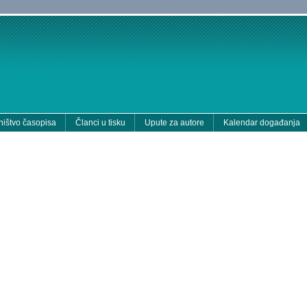
ištvo časopisa
Članci u tisku
Upute za autore
Kalendar događanja