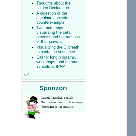
Thoughts about the
Leiden Declaration
A digestion of the
Jacobian conjecture
counterexample
Two more apps:
visualizing the zeta
process and the motions
of the heavens
Visualizing the Gilbreath
expectation sequence
Call for long programs,
workshops, and summer
schools at IPAM
više
Sponzori
Časopis financijski pomaže
Ministarstvo znanosti, obrazovanja
i športa Republike Hrvatske.