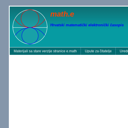
math.e
Hrvatski matematički elektronički časopis
Materijali sa stare verzije stranice e.math
Upute za čitatelje
Uredn