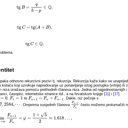
q
Q
tg
=
∈
.
B
tg
B
=
q
b
−
p
∈
Q
.
−
b
p
tg
=
tg
(
+
)
,
C
tg
C
=
tg
(
A
A
+
B
)
,
B
Q
tg
∈
.
tg
C
C
∈
Q
.
problema.
ntitet
upaka odnosno rekurzivni pozivi tj. rekurzija. Rekurzija kaže kako se unaprij
 kotača koji uzrokuje napredovanje uz ponavljanje istog postupka (vrtnje) ili zu
n niza izražava pomoću prethodnih članova niza. Jedna od najjednostavnijih i n
lanci, časopisi, internetske stranice itd., a na hrvatskom knjige
[
11
]
i
[
17
]
.
=
0
=
1
=
+
,
te
. Dakle, niz počinje s
=
0
F
F
1
=
1
F
F
n
+
1
=
F
n
+
F
F
n
−
1
F
1
+
1
−
1
n
n
n
F
+
1
7
,
2584
,
⋯
n
. Omjerima susjednih članova
često možemo protumačiti nek
F
n
+
1
F
n
F
n
–
√
1
+
5
F
+
1
n
lim
=
=
≈
1.618
…
,
lim
n
→
∞
F
n
φ
+
1
F
n
=
φ
=
1
+
5
2
≈
1.618
…
,
2
→
∞
F
n