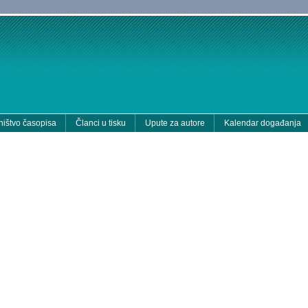
ištvo časopisa
Članci u tisku
Upute za autore
Kalendar događanja