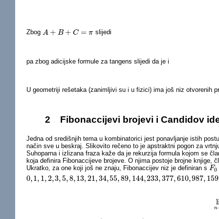
+
+
=
Zbog
slijedi
A
A
+
B
+
B
C
=
π
C
π
pa zbog adicijske formule za tangens slijedi da je i
U geometriji rešetaka (zanimljivi su i u fizici) ima još niz otvorenih 
2
Fibonaccijevi brojevi i Candidov ide
Jedna od središnjih tema u kombinatorici jest ponavljanje istih post
način sve u beskraj. Slikovito rečeno to je apstraktni pogon za vrtnju
Suhoparna i izlizana fraza kaže da je rekurzija formula kojom se čla
koja definira Fibonaccijeve brojeve. O njima postoje brojne knjige, č
Ukratko, za one koji još ne znaju, Fibonaccijev niz je definiran s
F
F
0
0
0
,
1
,
1
,
2
,
3
,
5
,
8
,
13
,
21
,
34
,
55
,
89
,
144
,
233
,
377
,
610
,
987
,
159
0
,
1
,
1
,
2
,
3
,
5
,
8
,
13
,
21
,
34
,
55
,
89
,
144
,
233
,
377
,
610
,
987
,
1597
,
2584
,
⋯
n