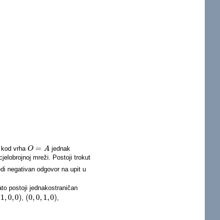
=
a kod vrha
jednak
O
O
=
A
A
jelobrojnoj mreži. Postoji trokut
jedi negativan odgovor na upit u
ato postoji jednakostraničan
1
,
0
,
0
)
(
0
,
0
,
1
,
0
)
,
,
1
,
0
,
0
)
(
0
,
0
,
1
,
0
)