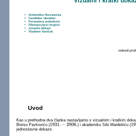
Vizualni i kratki doka
Aritmetika Horvatzcka
Candidov identitet
Fermatova jednakost
Fibonaccijevi brojevi
vizualni dokazi
Vladimir Varičak
redoviti pr
Uvod
Kao u prethodna dva članka nastavljamo s vizualnim i kratkim dokaz
1931.
−
2006.
19
Borisu Pavkoviću (
) i akademiku Sibi Mardešiću (
1931.
−
2006.
19
jednostavne dokaze.