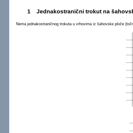
1
Jednakostranični trokut na šahovsk
Nema jednakostraničnog trokuta u vrhovima iz šahovske ploče (toč