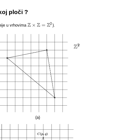
oj ploči ?
2
Z
Z
Z
×
=
nije u vrhovima
).
Z
×
Z
=
Z
2
(a)