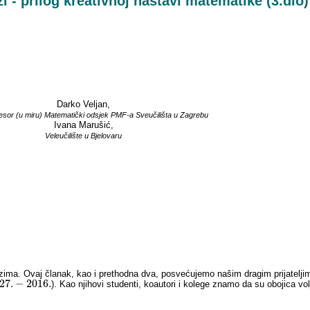
zi - prilog kreativnoj nastavi matematike (3.dio)
Darko Veljan,
ofesor (u miru) Matematički odsjek PMF-a Sveučilišta u Zagrebu
Ivana Marušić,
Veleučilište u Bjelovaru
ima. Ovaj članak, kao i prethodna dva, posvećujemo našim dragim prijateljima
27.
−
2016.
). Kao njihovi studenti, koautori i kolege znamo da su obojica volj
27.
−
2016.