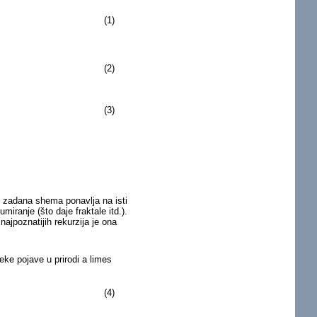
(1)
(2)
(3)
ed zadana shema ponavlja na isti
miranje (što daje fraktale itd.).
ajpoznatijih rekurzija je ona
e pojave u prirodi a limes
(4)