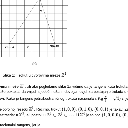
(b)
2
Z
Slika 1:
Trokut u čvorovima mreže
Z
2
2
Z
rovima mreže
, ali ako pogledamo sliku 1a vidimo da je tangens kuta trokut
Z
2
že pokazati da vrijedi sljedeći nužan i dovoljan uvjet za postojanje trokuta u c
–
π
√
tg
=
3
vi. Kako je tangens jednakostraničnog trokuta iracionalan, (
) sli
tg
π
3
=
3
3
3
Z
(
1
,
0
,
0
)
(
0
,
1
,
0
)
(
0
,
0
,
1
)
elobrojnoj rešetki
. Recimo, trokut
,
,
je takav. Z
Z
3
(
1
,
0
,
0
)
(
0
,
1
,
0
)
(
0
,
0
,
1
)
3
4
5
4
Z
Z
Z
Z
⊂
⊂
⋯
(
1
,
0
,
0
,
0
)
(
0
,
i tetraedar u
, ali postoji u
. U
je to npr.
,
Z
3
Z
4
⊂
Z
5
⊂
⋯
Z
4
(
1
,
0
,
0
,
0
)
(
0
,
acionalni tangens, jer je