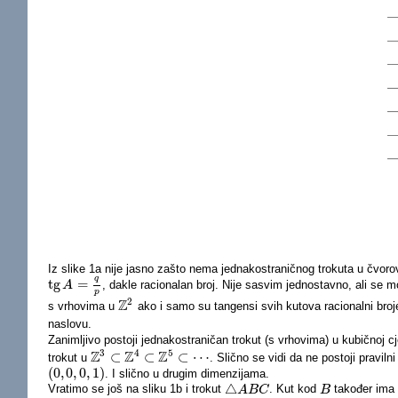
Iz slike 1a nije jasno zašto nema jednakostraničnog trokuta u čvo
q
tg
=
, dakle racionalan broj. Nije sasvim jednostavno, ali se mo
tg
A
A
=
q
p
p
2
Z
s vrhovima u
ako i samo su tangensi svih kutova racionalni broje
Z
2
naslovu.
Zanimljivo postoji jednakostraničan trokut (s vrhovima) u kubičnoj cj
3
4
5
Z
Z
Z
⊂
⊂
⊂
⋯
trokut u
. Slično se vidi da ne postoji praviln
Z
3
⊂
Z
4
⊂
Z
5
⊂
⋯
(
0
,
0
,
0
,
1
)
. I slično u drugim dimenzijama.
(
0
,
0
,
0
,
1
)
△
Vratimo se još na sliku 1b i trokut
. Kut kod
također ima r
△
A
A
B
B
C
C
B
B