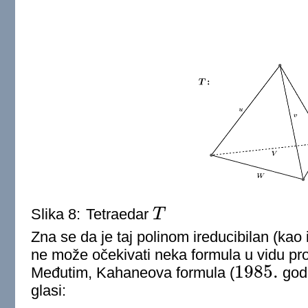
Slika 8:
Tetraedar
T
T
Zna se da je taj polinom ireducibilan (kao
ne može očekivati neka formula u vidu pr
1985.
Međutim, Kahaneova formula (
godi
1985.
glasi: