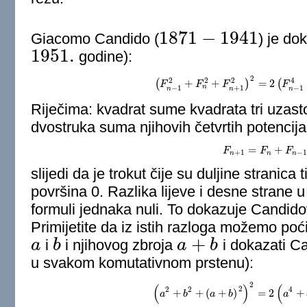
1871
−
1941
Giacomo Candido (
) je do
1871
−
1941
1951.
godine):
1951.
2
2
2
2
4
(
+
+
)
=
2
(
F
(
F
n
−
1
F
2
+
F
n
2
F
+
F
n
+
1
2
)
2
=
2
(
F
n
F
−
1
4
+
n
−
1
+
1
−
1
n
n
n
Riječima: kvadrat sume kvadrata tri uzast
dvostruka suma njihovih četvrtih potencija
=
+
F
F
n
+
1
=
F
F
n
+
F
n
F
−
1
+
1
−
n
n
n
slijedi da je trokut čije su duljine stranica
površina 0. Razlika lijeve i desne strane 
formuli jednaka nuli. To dokazuje Candidov 
Primijetite da iz istih razloga možemo poći
+
a
i
b
i njihovog zbroja
a
b
i dokazati Can
a
b
a
+
b
u svakom komutativnom prstenu):
2
(
)
(
2
2
2
4
+
+
(
+
)
=
2
+
a
b
(
a
2
+
a
b
2
+
(
b
a
+
b
)
2
)
2
=
2
(
a
4
a
+
b
4
+
(