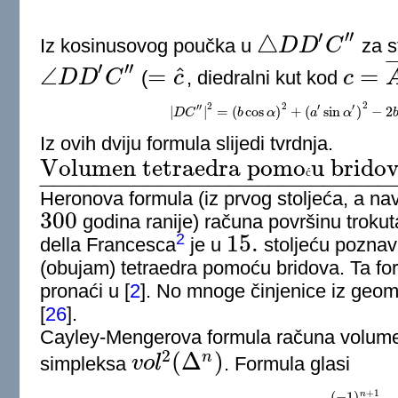
′′
′
△
Iz kosinusovog poučka u
D
D
C
za s
△
D
D
′
C
″
¯
¯
′′
′
^
∠
=
=
D
D
C
(
c
, diedralni kut kod
c
∠
D
D
′
C
″
=
c
^
c
=
A
B
¯
2
2
2
′′
′
′
|
|
=
(
cos
)
+
(
sin
)
−
2
D
C
|
D
C
″
b
|
2
=
(
b
α
cos
α
)
2
+
(
a
a
′
sin
α
α
′
)
2
−
2
b
a
′
sin
Iz ovih dviju formula slijedi tvrdnja.
Volumen tetraedra pomo
u bridov
ć
Volumen tetraedra pomoću bridova.
_
−
−
−
−
−
−
−
−
−
−
−
−
−
−
−
−
−
−
−
−
−
−
−
−
−
−
Heronova formula (iz prvog stoljeća, a n
300
godina ranije) računa površinu troku
300
15.
2
della Francesca
je u
stoljeću poznav
15.
(obujam) tetraedra pomoću bridova. Ta f
pronaći u
[
2
]
. No mnoge činjenice iz geome
[
26
]
.
Cayley-Mengerova formula računa volu
2
(
Δ
)
n
simpleksa
v
o
l
. Formula glasi
v
o
l
2
(
Δ
n
)
+
1
(
−
1
)
n