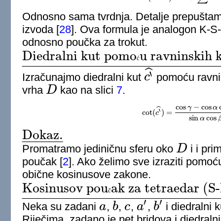
Odnosno sama tvrdnja. Detalje prepuštamo 
izvoda
[
28
]
. Ova formula je analogon K-S-K
odnosno poučka za trokut.
Diedralni kut pomo
u ravninskih 
ć
Diedralni kut pomoću ravninskih kutova (ili pomoću bridova).
_
−
−
−
−
−
−
−
−
−
−
−
−
−
−
−
−
−
−
−
−
−
−
−
−
−
−
ˆ
‵
Izračunajmo diedralni kut
c
pomoću ravni
c
‵
^
vrha
D
kao na slici
7
.
D
cos
−
cos
γ
α
ˆ
‵
cot
(
)
=
c
cot
(
c
‵
^
)
=
cos
γ
−
cos
α
cos
β
si
sin
cos
α
Dokaz.
−
−
−
−
−
−
Dokaz.
_
Promatramo jediničnu sferu oko
D
i i pri
D
poučak
[
2
]
. Ako želimo sve izraziti pomoć
obične kosinusove zakone.
Kosinusov pou
ak za tetraedar (S
č
Kosinusov poučak za tetraedar (S-K-S pravilo).
_
−
−
−
−
−
−
−
−
−
−
−
−
−
−
−
−
−
−
−
−
−
−
−
−
−
−
′
′
Neka su zadani
a
,
b
,
c
,
a
,
b
i diedralni 
a
b
c
a
′
b
′
Riječima, zadano je pet bridova i diedral