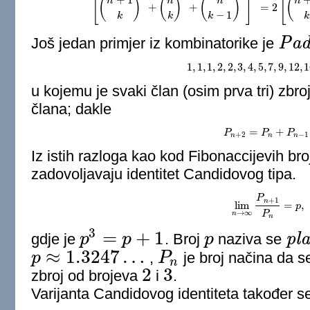
[
]
[
+
1
(
)
(
)
(
)
(
n
n
n
n
+
+
=
2
[
(
n
+
1
k
)
2
+
(
n
k
)
2
+
(
n
k
−
1
)
2
]
2
=
2
[
(
n
+
1
k
)
4
−
1
k
k
k
k
P
a
Još jedan primjer iz kombinatorike je
Padovan
1
,
1
,
1
,
2
,
2
,
3
,
4
,
5
,
7
,
9
,
12
,
1
1
,
1
,
1
,
2
,
2
,
3
,
4
,
5
,
7
,
9
,
12
,
16
,
u kojemu je svaki član (osim prva tri) zbr
člana; dakle
=
+
P
P
n
+
2
=
P
P
n
+
P
n
P
−
1
.
+
2
−
1
n
n
n
Iz istih razloga kao kod Fibonaccijevih br
zadovoljavaju identitet Candidovog tipa.
P
+
1
n
lim
=
,
lim
n
→
∞
P
n
+
1
P
n
p
=
p
,
→
∞
P
n
n
3
=
+
1
p
l
gdje je
p
p
. Broj
p
naziva se
p
3
=
p
+
1
p
plasti
≈
1.3247
…
p
,
P
je broj načina da 
p
≈
1.3247
…
P
n
n
2
3
zbroj od brojeva
i
.
2
3
Varijanta Candidovog identiteta također s