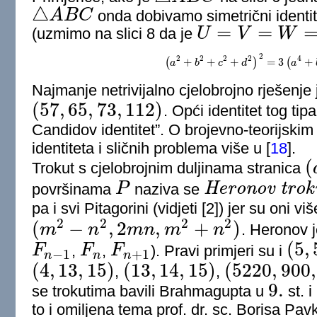
△
A
B
C
onda dobivamo simetrični identi
△
A
B
C
=
=
(uzmimo na slici 8 da je
U
V
W
U
=
V
=
W
=
a
2
2
2
2
2
4
(
+
+
+
)
=
3
(
+
a
b
(
a
2
+
c
b
2
+
c
d
2
+
d
2
)
2
=
3
(
a
4
a
+
b
4
+
Najmanje netrivijalno cjelobrojno rješenje
(
57
,
65
,
73
,
112
)
. Opći identitet tog ti
(
57
,
65
,
73
,
112
)
Candidov identitet”. O brojevno-teorijski
identiteta i sličnih problema više u
[
18
]
.
(
Trokut s cjelobrojnim duljinama stranica
(
a
,
H
e
r
o
n
o
v
t
r
o
k
površinama
P
naziva se
P
Heronov trokut
pa i svi Pitagorini (vidjeti [2]) jer su oni vi
2
2
2
2
(
−
,
2
,
+
)
m
n
m
n
m
n
. Heronov j
(
m
2
−
n
2
,
2
m
n
,
m
2
+
n
2
)
(
5
,
F
,
F
,
F
). Pravi primjeri su i
−
1
+
1
F
n
−
1
F
n
F
n
+
1
(
5
,
5
,
6
)
n
n
n
(
4
,
13
,
15
)
(
13
,
14
,
15
)
(
5220
,
900
,
,
,
(
4
,
13
,
15
)
(
13
,
14
,
15
)
(
5220
,
900
,
5400
)
9.
se trokutima bavili Brahmagupta u
st. i
9.
to i omiljena tema prof. dr. sc. Borisa P