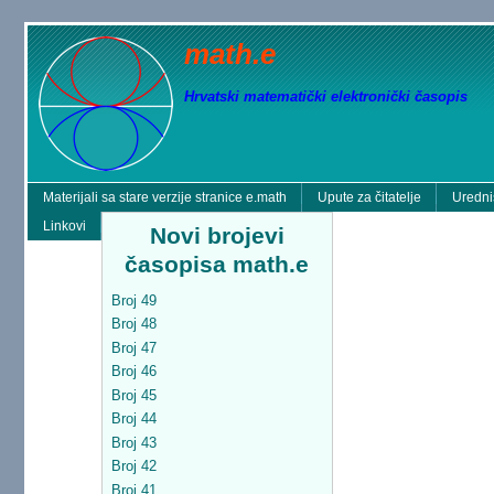
math.e
Hrvatski matematički elektronički časopis
Materijali sa stare verzije stranice e.math
Upute za čitatelje
Uredni
Linkovi
Novi brojevi
časopisa math.e
Broj 49
Broj 48
Broj 47
Broj 46
Broj 45
Broj 44
Broj 43
Broj 42
Broj 41