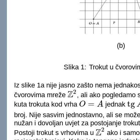
(b)
Slika 1:
Trokut u čvorov
Iz slike 1a nije jasno zašto nema jednakos
2
Z
čvorovima mreže
, ali ako pogledamo 
Z
2
=
tg
kuta trokuta kod vrha
O
A
jednak
O
=
A
tg
A
=
q
broj. Nije sasvim jednostavno, ali se može 
nužan i dovoljan uvjet za postojanje trokut
2
Z
Postoji trokut s vrhovima u
ako i samo 
Z
2