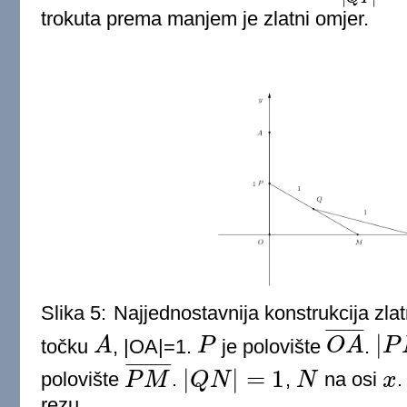
trokuta prema manjem je zlatni omjer.
Slika 5:
Najjednostavnija konstrukcija zla
¯
¯
¯
¯
¯
¯
¯
¯
|
točku
A
, |OA|=1.
P
je polovište
O
A
.
P
A
P
O
A
¯
|
P
M
|
=
¯
¯
¯
¯
¯
¯
¯
¯
¯
|
|
=
1
polovište
P
M
.
Q
N
,
N
na osi
x
P
M
¯
|
Q
N
|
=
1
N
x
rezu.