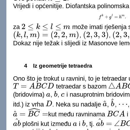
Vrijedi i općenitije. Diofantska polinomsk
k
l
m
+
=
.
f
f
k
+
g
g
l
=
h
m
h
.
2
≤
≤
≤
za
k
l
m
može imati rješenja
2
≤
k
≤
l
≤
m
(
,
,
)
=
(
2
,
2
,
)
(
2
,
3
,
3
)
(
2
,
3
,
k
l
m
m
,
,
(
k
,
l
,
m
)
=
(
2
,
2
,
m
)
(
2
,
3
,
3
)
(
2
,
3
,
4
)
Dokaz nije težak i slijedi iz Masonove lem
4
Iz geometrije tetraedra
Ono što je trokut u ravnini, to je tetraedar
=
△
T
A
B
C
D
tetraedar s bazom
A
B
T
=
A
B
C
D
△
A
B
C
(bridovima)
a
,
b
,
c
i nasuprotnim bridovi
a
b
c
^
^
⋯
itd.) iz vrha
D
. Neka su nadalje
a
,
b
,
ˆ
D
a
^
b
^
⋯
^
=
=
a
B
C
kut među ravninama
B
C
A
i
a
^
=
B
C
^
=
B
C
A
^
^
=
∠
a
b
plošni kut između
a
i
b
, tj.
a
b
B
a
b
^
a
b
a
b
^
=
∠
B
C
A