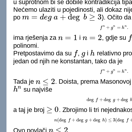
u suprotnom bi se dobile kontradikcija tipa
Nećemo ulaziti u pojedinosti, ali dokaz ni
=
+
deg
≥
3
po
m
d
e
g
a
b
). Očito d
m
=
d
e
g
a
+
deg
b
≥
3
n
n
n
+
=
.
f
f
n
+
g
g
n
=
h
n
.
h
=
1
=
2
ima rješenja za
n
i
n
, gdje su
f
n
=
1
n
=
2
f
polinomi.
Pretpostavimo da su
f
,
g
i
h
relativno pr
f
g
h
jedan od njih ne konstantan, tako da je
n
n
n
+
=
.
f
f
n
+
g
g
n
=
h
n
.
h
≤
2
Tada je
n
. Doista, prema Masonovoj 
n
≤
2
n
h
su najviše
h
n
deg
+
deg
+
deg
deg
f
f
+
deg
g
g
+
deg
h
−
1
≥
0
a taj je broj
. Zbrojimo li tri nejednak
≥
0
(
deg
+
deg
+
deg
)
≤
3
(
deg
n
f
n
(
deg
f
g
+
deg
g
+
deg
h
h
)
≤
3
(
deg
f
+
f
de
≤
2
Ovo povlači
n
.
n
≤
2