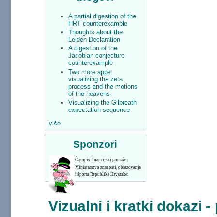
A partial digestion of the
HRT counterexample
Thoughts about the
Leiden Declaration
A digestion of the
Jacobian conjecture
counterexample
Two more apps:
visualizing the zeta
process and the motions
of the heavens
Visualizing the Gilbreath
expectation sequence
više
Sponzori
Časopis financijski pomaže
Ministarstvo znanosti, obrazovanja
i športa Republike Hrvatske.
Vizualni i kratki dokazi -