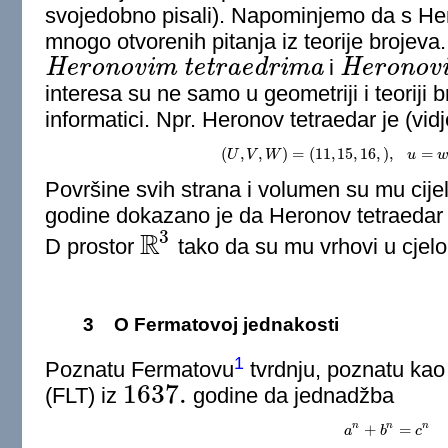
svojedobno pisali). Napominjemo da s He
mnogo otvorenih pitanja iz teorije brojeva. 
H
e
r
o
n
o
v
i
m
t
e
t
r
a
e
d
r
i
m
a
H
e
r
o
n
o
v
i
Heronovim tetraedrima
Heronovim simple
interesa su ne samo u geometriji i teoriji br
informatici. Npr. Heronov tetraedar je (vidj
(
,
,
)
=
(
11
,
15
,
16
,
)
,
=
U
V
W
(
U
,
V
,
W
)
=
(
11
,
15
,
16
,
)
,
u
u
=
w
=
1
Površine svih strana i volumen su mu cije
godine dokazano je da Heronov tetraedar
3
R
D prostor
tako da su mu vrhovi u cjelo
R
3
3
O Fermatovoj jednakosti
1
Poznatu Fermatovu
tvrdnju, poznatu kao 
1637.
(FLT) iz
godine da jednadžba
1637.
n
n
n
+
=
a
a
n
+
b
b
n
=
c
n
c