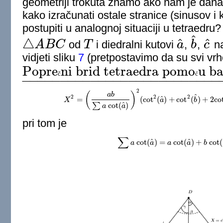
geometriji trokuta znamo ako nam je dana
kako izračunati ostale stranice (sinusov 
postupiti u analognoj situaciji u tetraed
^
^
^
△
A
B
C
od
T
i diedralni kutovi
a
,
b
,
c
na
△
A
B
C
T
a
^
b
^
c
^
vidjeti sliku
7
(pretpostavimo da su svi vrhov
Popre
ni brid tetraedra pomo
u ba
č
ć
Poprečni brid tetraedra pomoću baze i kutova na bazu - ''cot zakon''.
_
−
−
−
−
−
−
−
−
−
−
−
−
−
−
−
−
−
−
−
−
−
−
−
−
−
−
2
(
)
a
b
^
2
2
2
^
=
(
cot
(
)
+
cot
(
)
+
2
co
X
X
2
=
(
a
b
∑
a
cot
(
a
^
)
)
2
(
cot
2
(
a
a
^
)
+
cot
2
(
b
^
)
b
+
2
cot
(
a
^
)
^
∑
cot
(
)
a
a
pri tom je
∑
^
^
cot
(
)
=
cot
(
)
+
cot
(
a
∑
a
cot
a
(
a
^
)
=
a
a
cot
(
a
a
^
)
+
b
cot
b
(
b
^
)