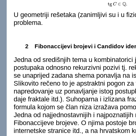
Q
tg
∈
.
tg
C
C
∈
Q
.
U geometriji rešetaka (zanimljivi su i u fizi
problema.
2
Fibonaccijevi brojevi i Candidov iden
Jedna od središnjih tema u kombinatorici j
postupaka odnosno rekurzivni pozivi tj. re
se unaprijed zadana shema ponavlja na ist
Slikovito rečeno to je apstraktni pogon za 
napredovanje uz ponavljanje istog postupka
daje fraktale itd.). Suhoparna i izlizana fr
formula kojom se član niza izražava pomo
Jedna od najjednostavnijih i najpoznatijih 
Fibonaccijeve brojeve. O njima postoje bro
internetske stranice itd., a na hrvatskom 