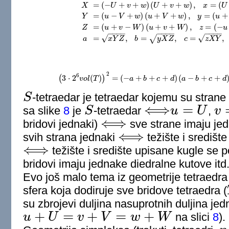
=
(
−
+
+
)
(
+
+
)
,
=
(
X
U
v
w
U
v
w
x
U
=
(
−
+
)
(
+
+
)
,
=
(
+
Y
u
V
w
u
V
w
y
u
X
=
(
−
U
+
v
+
w
)
(
U
+
v
+
w
)
,
x
=
(
U
−
v
+
w
)
(
U
+
v
−
w
)
,
Y
=
(
u
=
(
+
−
)
(
+
+
)
,
=
(
−
Z
u
v
W
u
v
W
z
u
−
−
−
−
−
−
−
−
−
−
−
−
√
√
=
,
=
,
=
,
√
a
x
Y
Z
b
y
X
Z
c
z
X
Y
2
6
(
3
⋅
2
(
)
)
=
(
−
+
+
+
)
(
−
+
+
v
o
l
T
(
3
⋅
2
6
v
a
o
l
(
T
)
b
)
2
=
(
−
c
a
+
b
d
+
c
+
a
d
)
(
a
−
b
b
+
c
c
+
d
)
(
a
d
S
-tetraedar je tetraedar kojemu su strane 
S
⟺
=
sa slike
8
je
S
-tetraedar
u
U
,
v
S
⟺
u
=
U
v
=
V
⟺
bridovi jednaki)
sve strane imaju je
⟺
⟺
svih strana jednaki
težište i središt
⟺
⟺
težište i središte upisane kugle se
⟺
bridovi imaju jednake diedralne kutove itd
Evo još malo tema iz geometrije tetraedra
sfera koja dodiruje sve bridove tetraedra (
su zbrojevi duljina nasuprotnih duljina jedn
+
=
+
=
+
u
U
v
V
w
W
na slici
8
).
u
+
U
=
v
+
V
=
w
+
W