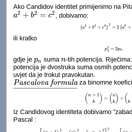
Ako Candidov identitet primijenimo na Pi
2
2
2
+
=
a
b
c
, dobivamo:
a
2
+
b
2
=
c
2
2
4
4
4
8
(
+
+
)
=
2
(
+
a
(
b
a
4
+
b
4
c
+
c
4
)
2
=
2
(
a
8
a
+
b
8
+
ili kratko
2
=
2
,
p
p
4
2
=
2
p
p
8
,
8
4
gdje je
p
suma
n
-tih potencija. Riječima
p
n
n
n
potencija je dvostruka suma osmih potenci
uvjet da je trokut pravokutan.
P
a
s
c
a
l
o
v
a
f
o
r
m
u
l
a
za binomne koefici
Pascalova formula
_
−
−
−
−
−
−
−
−
−
−
−
−
−
−
−
+
1
(
)
(
)
(
n
n
=
+
(
n
+
1
k
)
=
(
n
k
)
+
(
n
k
−
1
)
.
k
k
k
Iz Candidovog identiteta dobivamo ”zaba
Pascal :
2
2
2
2