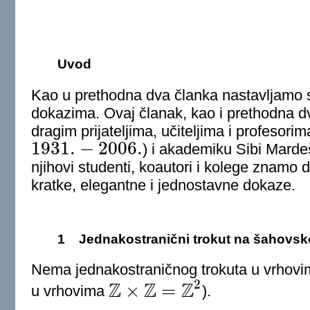
Uvod
Kao u prethodna dva članka nastavljamo s
dokazima. Ovaj članak, kao i prethodna 
dragim prijateljima, učiteljima i profesori
1931.
−
2006.
) i akademiku Sibi Marde
1931.
−
2006.
njihovi studenti, koautori i kolege znamo da
kratke, elegantne i jednostavne dokaze.
1
Jednakostranični trokut na šahovsko
Nema jednakostraničnog trokuta u vrhovim
2
Z
Z
Z
×
=
u vrhovima
).
Z
×
Z
=
Z
2