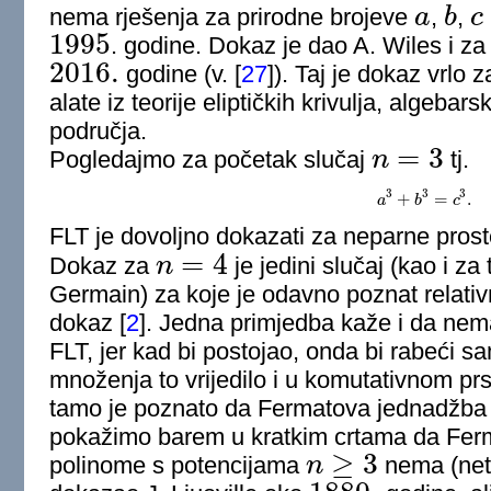
nema rješenja za prirodne brojeve
a
,
b
,
c
a
b
c
1995
. godine. Dokaz je dao A. Wiles i z
1995
2016.
godine (v.
[
27
]
). Taj je dokaz vrlo
2016.
alate iz teorije eliptičkih krivulja, algebar
područja.
=
3
Pogledajmo za početak slučaj
n
tj.
n
=
3
3
3
3
+
=
.
a
a
3
+
b
b
3
=
c
3
c
.
FLT je dovoljno dokazati za neparne pros
=
4
Dokaz za
n
je jedini slučaj (kao i za
n
=
4
Germain) za koje je odavno poznat relati
dokaz
[
2
]
. Jedna primjedba kaže i da ne
FLT, jer kad bi postojao, onda bi rabeći sa
množenja to vrijedilo i u komutativnom prs
tamo je poznato da Fermatova jednadžba 
pokažimo barem u kratkim crtama da Fer
≥
3
polinome s potencijama
n
nema (netri
n
≥
3