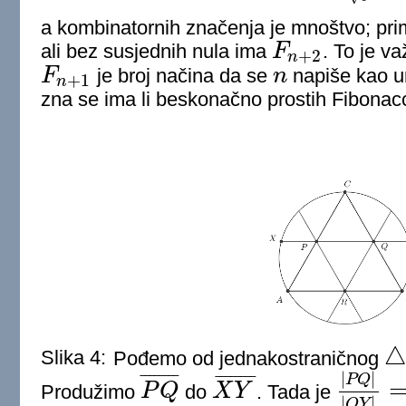
a kombinatornih značenja je mnoštvo; pri
ali bez susjednih nula ima
F
. To je v
+
2
F
n
+
2
n
F
je broj načina da se
n
napiše kao u
+
1
F
n
+
1
n
n
zna se ima li beskonačno prostih Fibonacc
Slika 4:
Pođemo od jednakostraničnog
△
A
|
|
¯
¯
¯
¯
¯
¯
¯
¯
¯
¯
¯
¯
¯
¯
¯
¯
P
Q
Produžimo
P
Q
do
X
Y
. Tada je
P
Q
¯
X
Y
¯
|
P
Q
|
|
Q
Y
|
=
φ
|
|
Q
Y