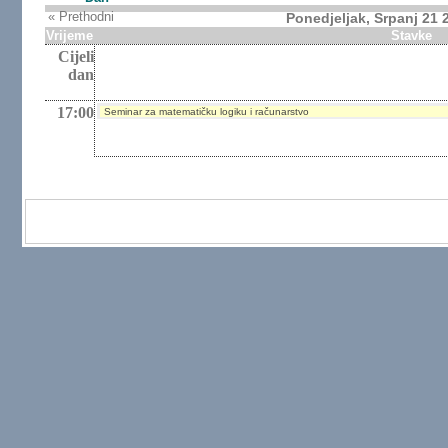
« Prethodni
Ponedjeljak, Srpanj 21 
Vrijeme
Stavke
Cijeli
dan
17:00
Seminar za matematičku logiku i računarstvo