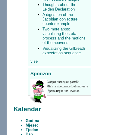
Thoughts about the
Leiden Declaration
A digestion of the
Jacobian conjecture
counterexample
Two more apps:
visualizing the zeta
process and the motions
of the heavens
Visualizing the Gilbreath
expectation sequence
više
Sponzori
Časopis financijski pomaže
Ministarstvo znanosti, obrazovanja
i športa Republike Hrvatske.
Kalendar
Godina
Mjesec
Tjedan
Dan