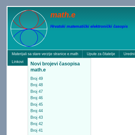
math.e
Hrvatski matematički elektronički časopis
Materijali sa stare verzije stranice e.math
Upute za čitatelje
Uredni
Linkovi
Novi brojevi časopisa
math.e
Broj 49
Broj 48
Broj 47
Broj 46
Broj 45
Broj 44
Broj 43
Broj 42
Broj 41