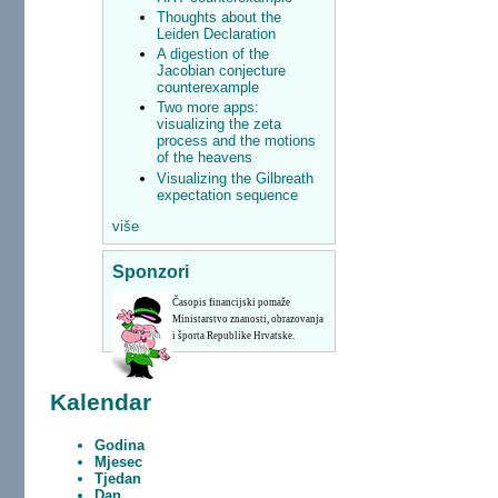
Thoughts about the
Leiden Declaration
A digestion of the
Jacobian conjecture
counterexample
Two more apps:
visualizing the zeta
process and the motions
of the heavens
Visualizing the Gilbreath
expectation sequence
više
Sponzori
Časopis financijski pomaže
Ministarstvo znanosti, obrazovanja
i športa Republike Hrvatske.
Kalendar
Godina
Mjesec
Tjedan
Dan