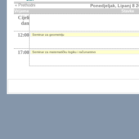
« Prethodni
Ponedjeljak, Lipanj 8 
Vrijeme
Stavke
Cijeli
dan
12:00
Seminar za geometriju
17:00
Seminar za matematičku logiku i računarstvo