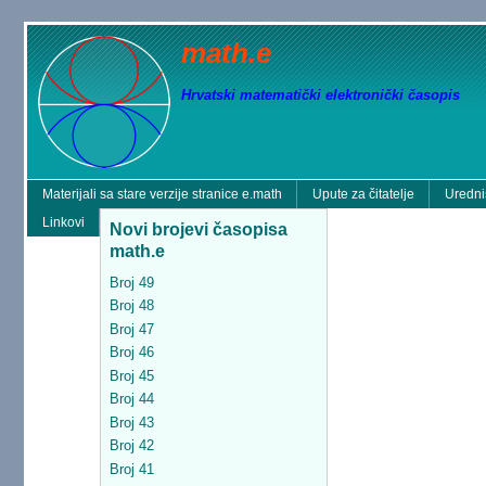
math.e
Hrvatski matematički elektronički časopis
Materijali sa stare verzije stranice e.math
Upute za čitatelje
Uredni
Linkovi
Novi brojevi časopisa
math.e
Broj 49
Broj 48
Broj 47
Broj 46
Broj 45
Broj 44
Broj 43
Broj 42
Broj 41