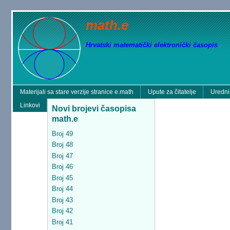
math.e
Hrvatski matematički elektronički časopis
Materijali sa stare verzije stranice e.math
Upute za čitatelje
Uredni
Linkovi
Novi brojevi časopisa
math.e
Broj 49
Broj 48
Broj 47
Broj 46
Broj 45
Broj 44
Broj 43
Broj 42
Broj 41