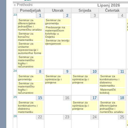
« Prethodni
Lipanj 2026
Ponedjeljak
Utorak
Srijeda
Četvrtak
23
1
2
3
4
Seminar za
Seminar za
diferencijalne
geometriju
jednadžbe i
Predavanje na
numeričku analizu
matematičkom
Seminar za
kolokviju u
konačnu
Osijeku
matematiku
Seminar za teoriju
Seminar za
vjerojatnosti
unitarne
reprezentacije i
automorfne forme
Seminar za
matematičku
logiku i
računarstvo
24
8
9
10
11
Seminar za
Seminar za
Seminar za
Seminar za
geometriju
optimizaciju i
optimizaciju i
kombinatornu i
primjene
primjene
diskretnu
Seminar za
matematiku
matematičku
logiku i
Matematički
računarstvo
kolokvij
25
15
16
17
18
Seminar za
Seminar za
Seminar za
kombinatornu i
optimizaciju i
diferencijalne
diskretnu
primjene
jednadžbe i
matematiku
numeričku analizu
26
22
23
24
25