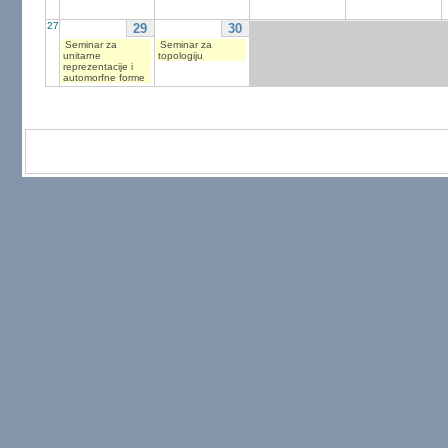
27
29
30
Seminar za
Seminar za
unitarne
topologiju
reprezentacije i
automorfne forme