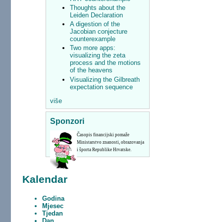
Thoughts about the
Leiden Declaration
A digestion of the
Jacobian conjecture
counterexample
Two more apps:
visualizing the zeta
process and the motions
of the heavens
Visualizing the Gilbreath
expectation sequence
više
Sponzori
Časopis financijski pomaže
Ministarstvo znanosti, obrazovanja
i športa Republike Hrvatske.
Kalendar
Godina
Mjesec
Tjedan
Dan