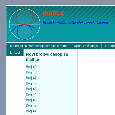
math.e
Hrvatski matematički elektronički časopis
Materijali sa stare verzije stranice e.math
Upute za čitatelje
Uredni
Linkovi
Novi brojevi časopisa
math.e
Broj 49
Broj 48
Broj 47
Broj 46
Broj 45
Broj 44
Broj 43
Broj 42
Broj 41