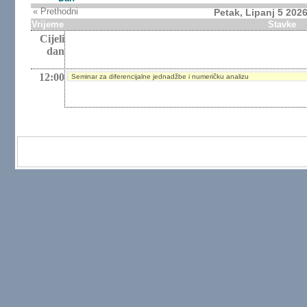
« Prethodni
Petak, Lipanj 5 202
Vrijeme
Stavke
Cijeli
dan
12:00
Seminar za diferencijalne jednadžbe i numeričku analizu