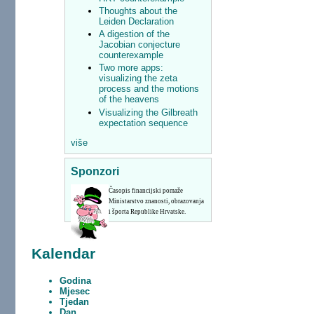
Thoughts about the
Leiden Declaration
A digestion of the
Jacobian conjecture
counterexample
Two more apps:
visualizing the zeta
process and the motions
of the heavens
Visualizing the Gilbreath
expectation sequence
više
Sponzori
Časopis financijski pomaže
Ministarstvo znanosti, obrazovanja
i športa Republike Hrvatske.
Kalendar
Godina
Mjesec
Tjedan
Dan