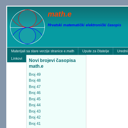
math.e
Hrvatski matematički elektronički časopis
Materijali sa stare verzije stranice e.math
Upute za čitatelje
Uredni
Linkovi
Novi brojevi časopisa
math.e
Broj 49
Broj 48
Broj 47
Broj 46
Broj 45
Broj 44
Broj 43
Broj 42
Broj 41