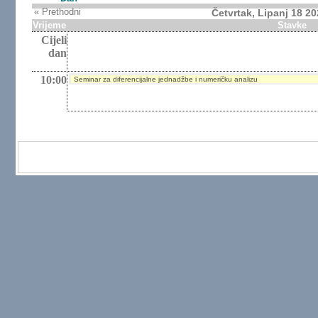
« Prethodni
Četvrtak, Lipanj 18 2
Vrijeme
Stavke
Cijeli
dan
10:00
Seminar za diferencijalne jednadžbe i numeričku analizu