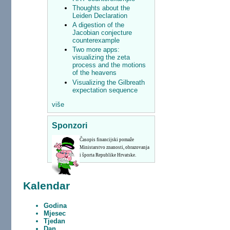
Thoughts about the
Leiden Declaration
A digestion of the
Jacobian conjecture
counterexample
Two more apps:
visualizing the zeta
process and the motions
of the heavens
Visualizing the Gilbreath
expectation sequence
više
Sponzori
Časopis financijski pomaže
Ministarstvo znanosti, obrazovanja
i športa Republike Hrvatske.
Kalendar
Godina
Mjesec
Tjedan
Dan