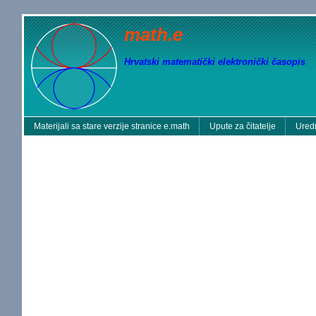
math.e
Hrvatski matematički elektronički časopis
Materijali sa stare verzije stranice e.math
Upute za čitatelje
Uredn