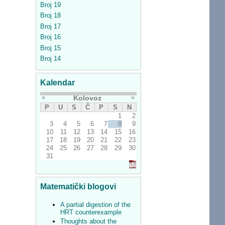
Broj 19
Broj 18
Broj 17
Broj 16
Broj 15
Broj 14
Kalendar
«
»
Kolovoz
P
U
S
Č
P
S
N
1
2
3
4
5
6
7
8
9
10
11
12
13
14
15
16
17
18
19
20
21
22
23
24
25
26
27
28
29
30
31
Matematički blogovi
A partial digestion of the
HRT counterexample
Thoughts about the