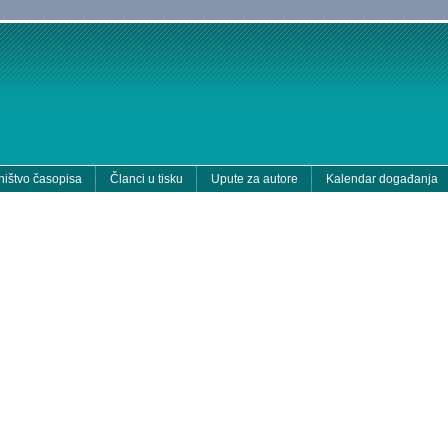
ištvo časopisa
Članci u tisku
Upute za autore
Kalendar događanja