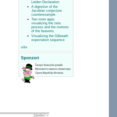
Leiden Declaration
A digestion of the
Jacobian conjecture
counterexample
Two more apps:
visualizing the zeta
process and the motions
of the heavens
Visualizing the Gilbreath
expectation sequence
više
Sponzori
Časopis financijski pomaže
Ministarstvo znanosti, obrazovanja
i športa Republike Hrvatske.
Sljedeći »