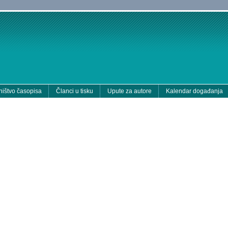
ištvo časopisa
Članci u tisku
Upute za autore
Kalendar događanja