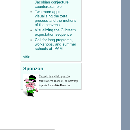
Jacobian conjecture
counterexample
Two more apps:
visualizing the zeta
process and the motions
of the heavens
Visualizing the Gilbreath
expectation sequence
Call for long programs,
workshops, and summer
schools at IPAM
više
Sponzori
Časopis financijski pomaže
Ministarstvo znanosti, obrazovanja
i športa Republike Hrvatske.