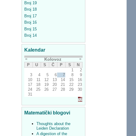
Broj 19
Broj 18
Broj 17
Broj 16
Broj 15
Broj 14
Kalendar
«
»
Kolovoz
P
U
S
Č
P
S
N
1
2
3
4
5
6
7
8
9
10
11
12
13
14
15
16
17
18
19
20
21
22
23
24
25
26
27
28
29
30
31
Matematički blogovi
Thoughts about the
Leiden Declaration
A digestion of the