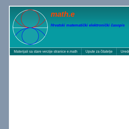
math.e
Hrvatski matematički elektronički časopis
Materijali sa stare verzije stranice e.math
Upute za čitatelje
Uredn