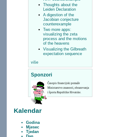
Thoughts about the
Leiden Declaration
A digestion of the
Jacobian conjecture
counterexample
Two more apps:
visualizing the zeta
process and the motions
of the heavens
Visualizing the Gilbreath
expectation sequence
više
Sponzori
Časopis financijski pomaže
Ministarstvo znanosti, obrazovanja
i športa Republike Hrvatske.
Kalendar
Godina
Mjesec
Tjedan
Dan