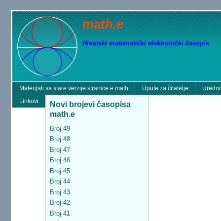
math.e
Hrvatski matematički elektronički časopis
Materijali sa stare verzije stranice e.math
Upute za čitatelje
Uredni
Linkovi
Novi brojevi časopisa
math.e
Broj 49
Broj 48
Broj 47
Broj 46
Broj 45
Broj 44
Broj 43
Broj 42
Broj 41