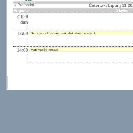
« Prethodni
Četvrtak, Lipanj 11 2
Vrijeme
Stavke
Cijeli
dan
12:00
Seminar za kombinatornu i diskretnu matematiku
14:00
Matematički kolokvij