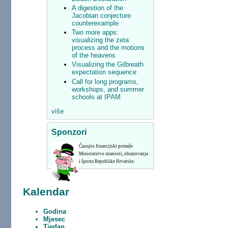
A digestion of the
Jacobian conjecture
counterexample
Two more apps:
visualizing the zeta
process and the motions
of the heavens
Visualizing the Gilbreath
expectation sequence
Call for long programs,
workshops, and summer
schools at IPAM
više
Sponzori
Časopis financijski pomaže
Ministarstvo znanosti, obrazovanja
i športa Republike Hrvatske.
Kalendar
Godina
Mjesec
Tjedan