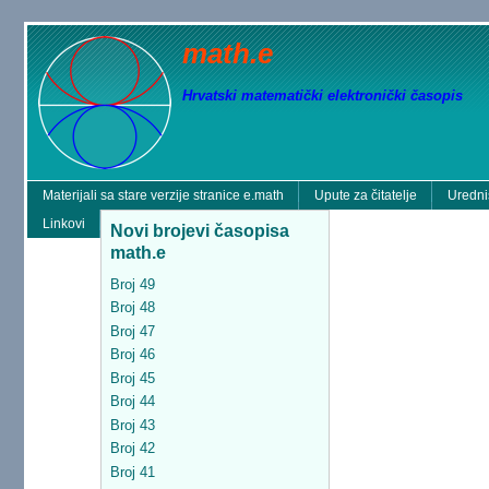
math.e
Hrvatski matematički elektronički časopis
Materijali sa stare verzije stranice e.math
Upute za čitatelje
Uredni
Linkovi
Novi brojevi časopisa
math.e
Broj 49
Broj 48
Broj 47
Broj 46
Broj 45
Broj 44
Broj 43
Broj 42
Broj 41