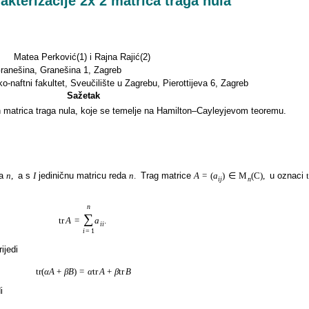
akterizacije 2x 2 matrica traga nula
Matea Perković(1) i Rajna Rajić(2)
ranešina, Granešina 1, Zagreb
o-naftni fakultet, Sveučilište u Zagrebu, Pierottijeva 6, Zagreb
Sažetak
matrica traga nula, koje se temelje na Hamilton–Cayleyjevom teoremu.
da
n
,
a s
I
jediničnu matricu reda
n
.
Trag matrice
A
=
(
a
)
∈
M
(
C
)
,
u oznaci
t
i
j
n
n
∑
tr
A
=
a
.
i
i
i
=
1
rijedi
tr
(
α
A
+
β
B
)
=
α
tr
A
+
β
tr
B
i