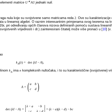
∗
 elementi matrice
U
A
U
jednaki nuli.
traga nula koje su svojstvene samo matricama reda
2.
Ove su karakterizacije
ata u linearnoj algebri. O raznim interesantnim primjenama ovog teorema na kv
i, pri određivanju općih članova nizova definiranih pomoću sustava linearnih re
ojstvenih vrijednosti i dr.) zainteresirani čitatelj može više pronaći u
[
10
]
(v.
ao
k
(
λ
)
=
det
(
λ
I
−
A
)
,
A
polinom
k
ima
n
kompleksnih nultočaka, i to su karakteristične (svojstvene) vr
A
(
)
a
b
A
=
c
d
|
|
λ
−
a
−
b
=
det
(
λ
I
−
A
)
=
=
(
λ
−
a
)
(
λ
−
d
)
−
b
c
−
c
λ
−
d