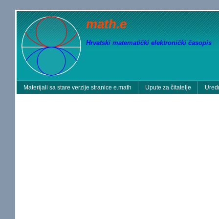
math.e
Hrvatski matematički elektronički časopis
Materijali sa stare verzije stranice e.math
Upute za čitatelje
Uredn