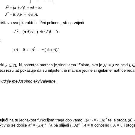
2
=
λ
−
(
a
+
d
)
λ
+
a
d
−
b
c
2
=
λ
−
(
tr
A
)
λ
+
det
A
.
ava svoj karakteristični polinom; stoga vrijedi
2
A
−
(
tr
A
)
A
+
(
det
A
)
I
=
0.
:
2
tr
A
=
0
⇔
A
=
−
(
det
A
)
I
.
k
eki
k
∈
N
.
Nilpotentna matrica je singularna. Zaista, ako je
A
=
0
za neki
k
eći rezultat pokazuje da su nilpotentne matrice jedine singularne matrice reda 
 tvrdnje međusobno ekvivalentne
:
2
2
lujući na tu jednakost funkcijom traga dobivamo
tr
(
A
)
=
(
tr
A
)
te je stoga (a)
k
k
−
1
k
−
1
ktivno se dobije
A
=
(
tr
A
)
A
pa slijedi
(
tr
A
)
A
=
0
odnosno
tr
A
=
0
i stog