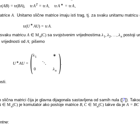
¯
T
∗
tr
(
A
B
)
=
tr
(
B
A
)
,
tr
A
=
tr
A
,
tr
A
=
tr
A
,
atrice
A
.
Unitarno slične matrice imaju isti trag, tj. za svaku unitarnu matricu
∗
tr
(
U
A
U
)
=
tr
A
.
a svaku matricu
A
∈
M
(
C
)
sa svojstvenim vrijednostima
λ
,
λ
,
…
,
λ
postoji u
n
1
2
n
 vrijednosti od
A
; pišemo
(
)
λ
∗
1
∗
⋱
U
A
U
=
.
0
λ
n
sti.
slična matrici čija je glavna dijagonala sastavljena od samih nula (
[
7
]
). Takođ
A
∈
M
(
C
)
je komutator ako postoje matrice
B
,
C
∈
M
(
C
)
takve da je
A
=
B
C
n
n
entne
: