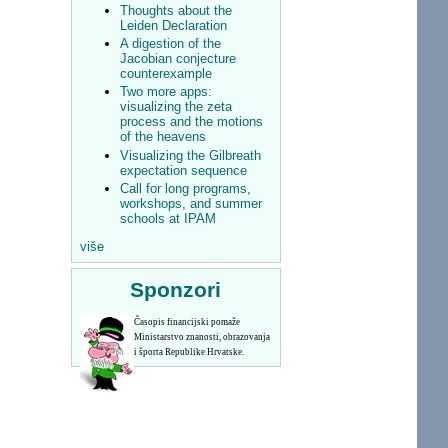
Thoughts about the
Leiden Declaration
A digestion of the
Jacobian conjecture
counterexample
Two more apps:
visualizing the zeta
process and the motions
of the heavens
Visualizing the Gilbreath
expectation sequence
Call for long programs,
workshops, and summer
schools at IPAM
više
Sponzori
Časopis financijski pomaže
Ministarstvo znanosti, obrazovanja
i športa Republike Hrvatske.