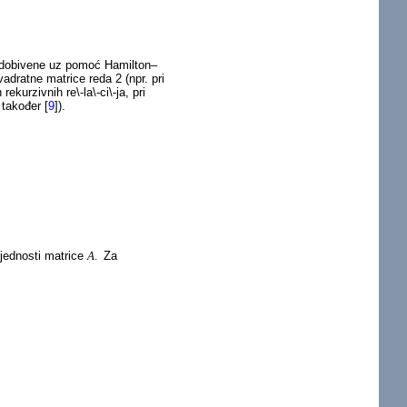
 dobivene uz pomoć Hamilton–
adratne matrice reda 2 (npr. pri
kurzivnih re\-la\-ci\-ja, pri
 također
[
9
]
).
ijednosti matrice
A
.
Za