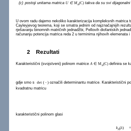
(c)
postoji unitarna matrica
U
∈
M
(
C
)
takva da su svi dijagonalni
n
U ovom radu dajemo nekoliko karakterizacija kompleksnih matrica 
Cayleyjevog teorema, koji se smatra jednim od najznačajnijih rezult
rješavanju binomnih matričnih jednadžbi, Pellovih diofantskih jednadžb
računanju potencija matrica reda 2 u terminima njihovih elemenata i sv
2
Rezultati
Karakteristični (svojstveni) polinom matrice
A
∈
M
(
C
)
definira se k
n
gdje smo s
det
(
⋅
)
označili determinantu matrice. Karakteristični 
kvadratnu matricu
karakteristični polinom glasi
k
(
λ
)
A