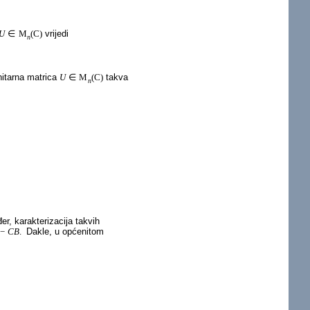
U
∈
M
(
C
)
vrijedi
n
nitarna matrica
U
∈
M
(
C
)
takva
n
er, karakterizacija takvih
−
C
B
.
Dakle, u općenitom