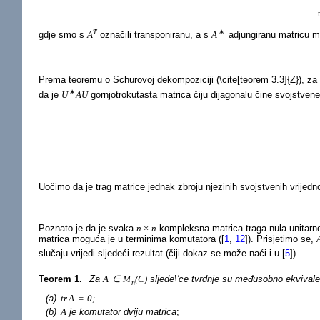
T
∗
gdje smo s
A
označili transponiranu, a s
A
adjungiranu matricu m
Prema teoremu o Schurovoj dekompoziciji (\cite[teorem 3.3]{Z}), z
∗
da je
U
A
U
gornjotrokutasta matrica čiju dijagonalu čine svojstvene
Uočimo da je trag matrice jednak zbroju njezinih svojstvenih vrijedno
Poznato je da je svaka
n
×
n
kompleksna matrica traga nula unitarno 
matrica moguća je u terminima komutatora (
[
1
,
12
]
). Prisjetimo se,
slučaju vrijedi sljedeći rezultat (čiji dokaz se može naći i u
[
5
]
).
Teorem 1.
Za
A
∈
M
(
C
)
sljede\'ce tvrdnje su međusobno ekvival
n
(a)
tr
A
=
0
;
(b)
A
je komutator dviju matrica
;