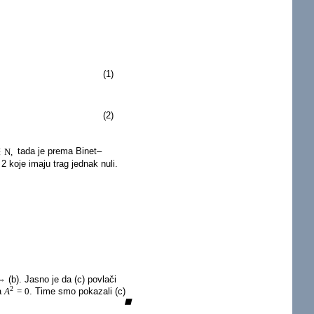
(1)
(2)
∈
N
,
tada je prema Binet–
2 koje imaju trag jednak nuli.
⇔
(b). Jasno je da (c) povlači
2
a
A
=
0
. Time smo pokazali (c)
◼