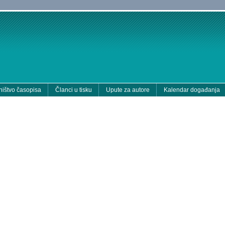
ištvo časopisa
Članci u tisku
Upute za autore
Kalendar događanja