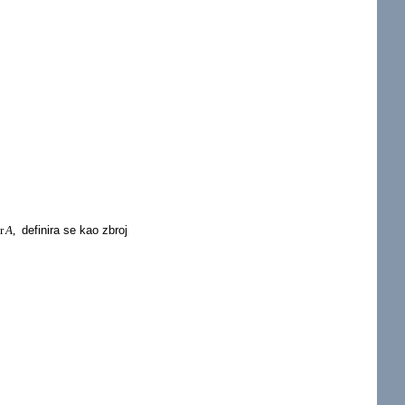
r
A
,
definira se kao zbroj