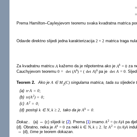
Prema Hamilton–Cayleyjevom teoremu svaka kvadratna matrica poništ
Odavde direktno slijedi jedna karakterizacija
2
×
2
matrica traga nula
k
Za kvadratnu matricu
A
kažemo da je nilpotentna ako je
A
=
0
za n
k
k
Cauchyjevom teoremu
0
=
det
(
A
)
=
(
det
A
)
pa je
det
A
=
0.
Sljed
Teorem 2.
Ako je
A
∈
M
(
C
)
singularna matrica, tada su sljedeće
2
(a)
tr
A
=
0
;
2
(b)
tr
(
A
)
=
0
;
2
(c)
A
=
0
;
k
(d)
postoji
k
∈
N
,
k
≥
2
,
tako da je
A
=
0.
2
Dokaz..
(a)
⇔
(c) slijedi iz
(
2
)
. Prema
(
1
)
imamo
A
=
(
tr
A
)
A
pa dje
k
2
(d). Obratno, neka je
A
=
0
za neki
k
∈
N
,
k
≥
2
. Iz
A
=
(
tr
A
)
A
indu
⇔
(d), čime je teorem dokazan.