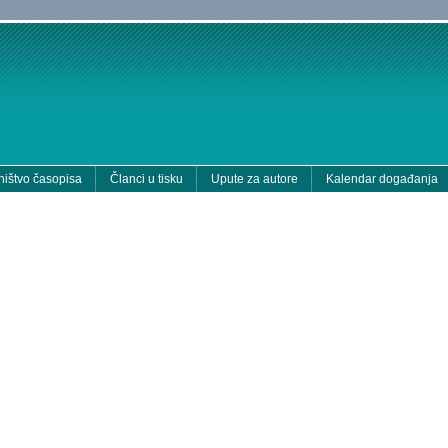
ištvo časopisa
Članci u tisku
Upute za autore
Kalendar događanja