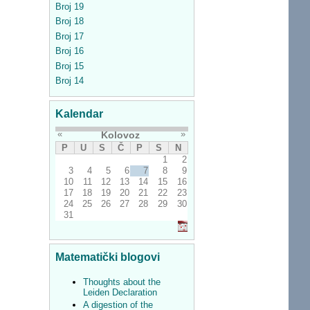
Broj 19
Broj 18
Broj 17
Broj 16
Broj 15
Broj 14
Kalendar
«
»
Kolovoz
P
U
S
Č
P
S
N
1
2
3
4
5
6
7
8
9
10
11
12
13
14
15
16
17
18
19
20
21
22
23
24
25
26
27
28
29
30
31
Matematički blogovi
Thoughts about the
Leiden Declaration
A digestion of the