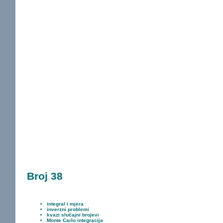
Broj 38
integral i mjera
inverzni problemi
kvazi slučajni brojevi
Monte Carlo integracija