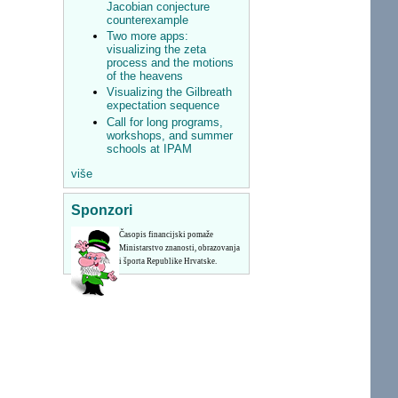
Jacobian conjecture
counterexample
Two more apps:
visualizing the zeta
process and the motions
of the heavens
Visualizing the Gilbreath
expectation sequence
Call for long programs,
workshops, and summer
schools at IPAM
više
Sponzori
Časopis financijski pomaže
Ministarstvo znanosti, obrazovanja
i športa Republike Hrvatske.