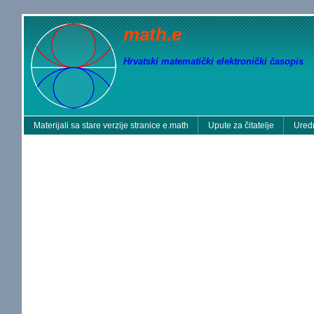
math.e
Hrvatski matematički elektronički časopis
Materijali sa stare verzije stranice e.math
Upute za čitatelje
Uredn