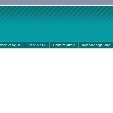
ištvo časopisa
Članci u tisku
Upute za autore
Kalendar događanja