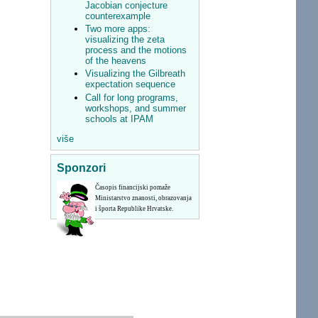
Jacobian conjecture
counterexample
Two more apps:
visualizing the zeta
process and the motions
of the heavens
Visualizing the Gilbreath
expectation sequence
Call for long programs,
workshops, and summer
schools at IPAM
više
Sponzori
Časopis financijski pomaže
Ministarstvo znanosti, obrazovanja
i športa Republike Hrvatske.