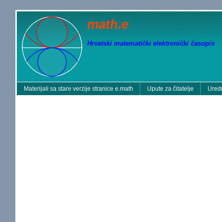
math.e
Hrvatski matematički elektronički časopis
Materijali sa stare verzije stranice e.math
Upute za čitatelje
Uredn