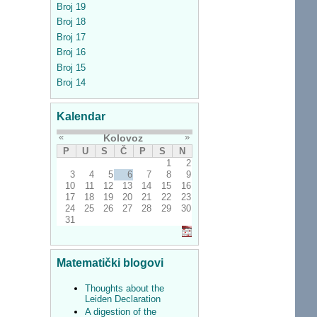
Broj 19
Broj 18
Broj 17
Broj 16
Broj 15
Broj 14
Kalendar
«
»
Kolovoz
P
U
S
Č
P
S
N
1
2
3
4
5
6
7
8
9
10
11
12
13
14
15
16
17
18
19
20
21
22
23
24
25
26
27
28
29
30
31
Matematički blogovi
Thoughts about the
Leiden Declaration
A digestion of the