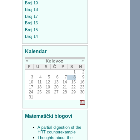
Broj 19
Broj 18
Broj 17
Broj 16
Broj 15
Broj 14
Kalendar
«
»
Kolovoz
P
U
S
Č
P
S
N
1
2
3
4
5
6
7
8
9
10
11
12
13
14
15
16
17
18
19
20
21
22
23
24
25
26
27
28
29
30
31
Matematički blogovi
A partial digestion of the
HRT counterexample
Thoughts about the