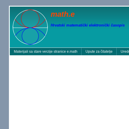
math.e
Hrvatski matematički elektronički časopis
Materijali sa stare verzije stranice e.math
Upute za čitatelje
Uredn