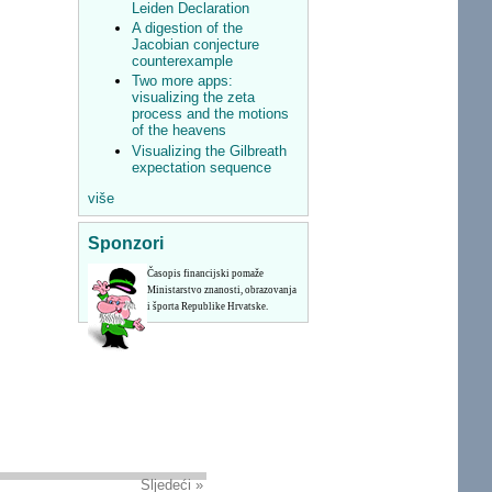
Leiden Declaration
A digestion of the
Jacobian conjecture
counterexample
Two more apps:
visualizing the zeta
process and the motions
of the heavens
Visualizing the Gilbreath
expectation sequence
više
Sponzori
Časopis financijski pomaže
Ministarstvo znanosti, obrazovanja
i športa Republike Hrvatske.
Sljedeći »