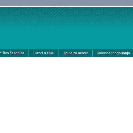
ištvo časopisa
Članci u tisku
Upute za autore
Kalendar događanja