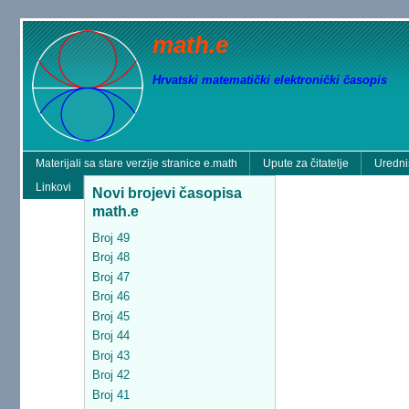
math.e
Hrvatski matematički elektronički časopis
Materijali sa stare verzije stranice e.math
Upute za čitatelje
Uredni
Linkovi
Novi brojevi časopisa
math.e
Broj 49
Broj 48
Broj 47
Broj 46
Broj 45
Broj 44
Broj 43
Broj 42
Broj 41