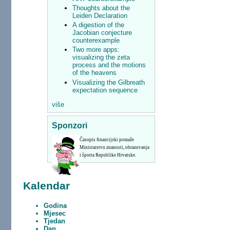
Thoughts about the
Leiden Declaration
A digestion of the
Jacobian conjecture
counterexample
Two more apps:
visualizing the zeta
process and the motions
of the heavens
Visualizing the Gilbreath
expectation sequence
više
Sponzori
Časopis financijski pomaže
Ministarstvo znanosti, obrazovanja
i športa Republike Hrvatske.
Kalendar
Godina
Mjesec
Tjedan
Dan