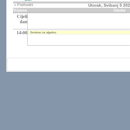
« Prethodni
Utorak, Svibanj 5 20
Vrijeme
Stavke
Cijeli
dan
14:00
Seminar za algebru