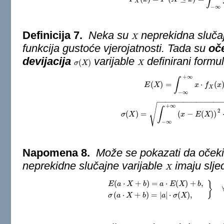
X
−
∞
Definicija 7.
Neka su
neprekidna slučaj
X
X
funkcija gustoće vjerojatnosti. Tada su
oč
devijacija
varijable
definirani formu
(
)
σ
σ
(
X
X
)
X
X
+
∞
∫
(
)
=
⋅
(
E
X
E
(
X
)
=
∫
−
∞
+
∞
x
x
⋅
f
X
f
(
x
)
⋅
d
x
x
X
−
∞
−
−
−
−
−
−
−
−
−
−
−
−
−
−
−
√
+
∞
∫
2
(
)
=
(
−
(
)
)
σ
X
σ
(
X
)
=
∫
−
∞
+
∞
x
(
x
−
E
E
(
X
)
X
)
2
⋅
f
X
(
−
∞
Napomena 8.
Može se pokazati da očekiv
neprekidne slučajne varijable
imaju slje
X
X
(
⋅
+
)
=
⋅
(
)
+
,
}
E
a
X
b
a
E
X
b
E
(
a
⋅
X
+
b
)
=
a
⋅
E
(
X
)
+
b
,
σ
(
a
⋅
X
+
b
)
=
|
a
|
⋅
σ
(
X
(
⋅
+
)
=
|
|
⋅
(
)
,
σ
a
X
b
a
σ
X