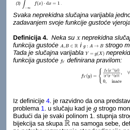
∫
(
)
⋅
d
=
1
(3)
.
∫
−
∞
+
∞
f
f
(
x
)
x
⋅
d
x
=
1
x
−
∞
Svaka neprekidna slučajna varijabla jed
zadavanjem svoje funkcije gustoće vjeroja
Definicija 4.
Neka su
neprekidna slučaj
X
X
funkcija gustoće
i
strogo mo
R
,
∈
:
→
A
A
,
B
B
∈
R
g
g
:
A
→
A
B
B
Tada je slučajna varijabla
neprekidn
=
(
)
Y
Y
=
g
(
X
g
)
X
funkcija gustoće
definirana pravilom:
f
f
Y
Y
⎧
−
1
(
(
)
)
f
g
y
⎨
X
,
⎩
(
)
=
′
−
1
|
(
(
)
)
|
f
f
Y
(
y
y
)
=
{
f
X
(
g
−
1
(
y
)
)
|
g
′
(
g
−
1
(
y
)
)
|
,
g
g
y
Y
0
,
ina
e
č
Iz definicije
4
. je razvidno da ona predsta
problema
1
. u slučaju kad je
g
strogo mono
g
Budući da je svaki polinom 1. stupnja str
R
bijekcija sa skupa
na samoga sebe, def
R