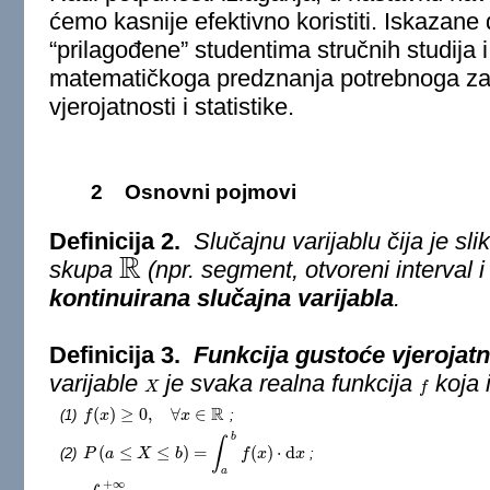
ćemo kasnije efektivno koristiti. Iskazane 
“prilagođene” studentima stručnih studija i 
matematičkoga predznanja potrebnoga za
vjerojatnosti i statistike.
2
Osnovni pojmovi
Definicija 2.
Slučajnu varijablu čija je sl
R
skupa
(npr. segment, otvoreni interval 
R
kontinuirana slučajna varijabla
.
Definicija 3.
Funkcija gustoće vjerojatn
varijable
je svaka realna funkcija
koja 
X
X
f
f
R
(
)
≥
0
,
∀
∈
(1)
;
f
f
(
x
x
)
≥
0
,
∀
x
x
∈
R
b
∫
(
≤
≤
)
=
(
)
⋅
d
(2)
;
P
P
(
a
≤
a
X
≤
b
X
)
=
∫
a
b
f
b
(
x
)
⋅
d
x
f
x
x
a
+
∞