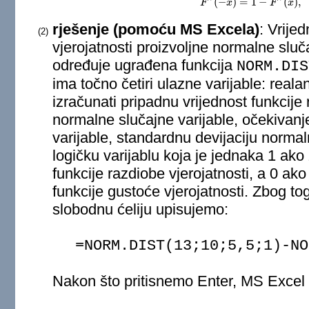
(
−
)
=
1
−
(
)
,
F
F
x
∗
(
−
x
)
=
1
−
F
F
∗
(
x
x
)
,
∀
x
rješenje (pomoću MS Excela)
: Vrije
(2)
vjerojatnosti proizvoljne normalne slu
određuje ugrađena funkcija
NORM.DIS
ima točno četiri ulazne varijable: reala
izračunati pripadnu vrijednost funkcije 
normalne slučajne varijable, očekivan
varijable, standardnu devijaciju normal
logičku varijablu koja je jednaka 1 ako 
funkcije razdiobe vjerojatnosti, a 0 ako
funkcije gustoće vjerojatnosti. Zbog t
slobodnu ćeliju upisujemo:
=NORM.DIST(13;10;5,5;1)-NO
Nakon što pritisnemo Enter, MS Excel ć