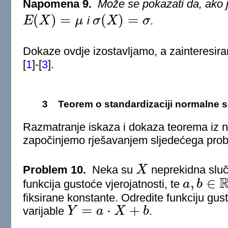
Napomena 9.
Može se pokazati da, ako 
(
)
=
(
)
=
E
X
μ
i
σ
X
σ
.
E
(
X
)
=
μ
σ
(
X
)
=
σ
Dokaze ovdje izostavljamo, a zainteresir
[
1
]
-
[
3
]
.
3
Teorem o standardizaciji normalne s
Razmatranje iskaza i dokaza teorema iz n
započinjemo rješavanjem sljedećega pro
Problem 10.
Neka su
X
neprekidna sluč
X
,
∈
funkcija gustoće vjerojatnosti, te
a
b
a
,
b
∈
R
fiksirane konstante. Odredite funkciju gus
=
⋅
+
varijable
Y
a
X
b
.
Y
=
a
⋅
X
+
b