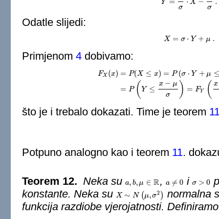
=
⋅
−
.
Y
Y
=
1
σ
⋅
X
X
−
μ
σ
.
σ
σ
Odatle slijedi:
=
⋅
+
.
X
X
=
σ
σ
⋅
Y
Y
+
μ
.
μ
Primjenom
4
dobivamo:
(
)
=
(
≤
)
=
(
⋅
+
F
x
P
X
x
P
σ
Y
μ
X
−
(
)
(
x
μ
x
F
X
(
x
)
=
P
(
X
≤
x
)
=
P
(
σ
⋅
Y
+
μ
≤
x
)
=
=
P
(
Y
≤
x
−
μ
σ
=
≤
=
P
Y
F
Y
σ
što je i trebalo dokazati. Time je teorem
1
Potpuno analogno kao i teorem
11
. dokaz
Teorem 12.
Neka su
,
i
p
R
,
,
∈
≠
0
>
0
a
a
,
b
b
,
μ
μ
∈
R
a
a
≠
0
σ
σ
>
0
konstante. Neka su
normalna sl
2
∼
(
,
)
X
X
∼
N
(
μ
N
,
σ
2
μ
)
σ
funkcija razdiobe vjerojatnosti. Definiramo