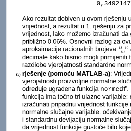
0,3492147
Ako rezultat dobiven u ovom rješenju
vrijednost, a rezultat u 1. rješenju za 
vrijednost, lako možemo izračunati da 
približno 0.06%. Osnovni razlog za ov
aproksimacije racionalnih brojeva
13
−
10
13
−
10
5
5.5
decimale kako bismo mogli primijeniti ta
razdiobe vjerojatnosti standardne norm
rješenje (pomoću MATLAB-a)
: Vrije
(3)
vjerojatnosti proizvoljne normalne slu
određuje ugrađena funkcija
.
normcdf
funkcija ima točno tri ulazne varijable:
izračunati pripadnu vrijednost funkcije 
normalne slučajne varijable, očekivanj
i standardnu devijaciju normalne sluč
da vrijednost funkcije gustoće bilo koj