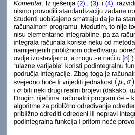
Komentar:
Iz rješenja
(2)
.,
(3)
. i
(4)
. razvi
nismo provodili standardizaciju zadane no
Studenti uobičajeno smatraju da je ta sta
računalnom programu. Međutim, to nije to
nisu elementarno integrabilne, pa za raču
integrala računala koriste neku od meto
namijenjenih približnom određivanju određ
ovdje izostavljamo, a mogu se naći u
[
8
]
.
“ulazne varijable” koristi podintegralnu fun
područja integracije. Zbog toga je račun
(
,
)
svejedno hoće li vrijediti jednakost
μ
σ
(
μ
,
σ
)
=
(
0
,
1
)
i
σ
biti neki drugi realni brojevi (dakako, 
σ
Drugim riječima, računalni program će – k
algoritme za približno određivanje određen
približno odrediti određeni ili nepravi inte
podintegralna funkcija i pritom neće provod