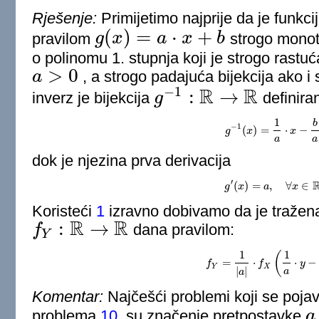
Rješenje:
Primijetimo najprije da je funkci
(
)
=
⋅
+
pravilom
g
x
a
x
b
strogo monoto
g
(
x
)
=
a
⋅
x
+
b
o polinomu 1. stupnja koji je strogo rastuć
>
0
a
, a strogo padajuća bijekcija ako 
a
>
0
R
R
−
1
:
→
inverz je bijekcija
g
definira
g
−
1
:
R
→
R
1
b
−
1
(
)
=
⋅
−
g
g
−
x
1
(
x
)
=
1
a
⋅
x
−
x
b
a
,
a
a
dok je njezina prva derivacija
′
(
)
=
,
∀
∈
g
x
g
′
(
x
)
=
a
a
,
∀
x
∈
x
R
.
Koristeći
1
izravno dobivamo da je tražena
R
R
:
→
f
dana pravilom:
f
Y
:
R
→
R
Y
1
1
(
=
⋅
⋅
−
f
f
Y
=
1
|
a
f
|
⋅
f
X
(
1
a
⋅
y
−
y
b
a
)
.
Y
X
|
|
a
a
Komentar:
Najčešći problemi koji se pojavl
problema
10
. su značenje pretpostavke
a
a
≠