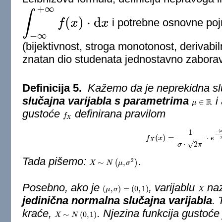
+
∞
∫
(
)
⋅
d
f
x
x
i potrebne osnovne po
∫
−
∞
+
∞
f
(
x
)
⋅
d
x
−
∞
(bijektivnost, stroga monotonost, derivabiln
znatan dio studenata jednostavno zaborav
Definicija 5.
Kažemo da je neprekidna sl
slučajna varijabla s parametrima
i
R
∈
μ
μ
∈
R
gustoće
definirana pravilom
f
f
X
X
1
−
(
(
)
=
⋅
f
f
X
x
(
x
)
=
1
σ
⋅
2
π
⋅
e
−
(
x
−
μ
)
e
2
2
−
−
X
√
⋅
2
σ
π
Tada pišemo:
.
2
∼
(
,
)
X
X
∼
N
(
μ
N
,
σ
2
μ
)
σ
Posebno, ako je
, varijablu
na
(
,
)
=
(
0
,
1
)
(
μ
μ
,
σ
σ
)
=
(
0
,
1
)
X
X
jedinična normalna slučajna varijabla
.
kraće,
. Njezina funkcija gustoće
∼
(
0
,
1
)
X
X
∼
N
(
0
N
,
1
)