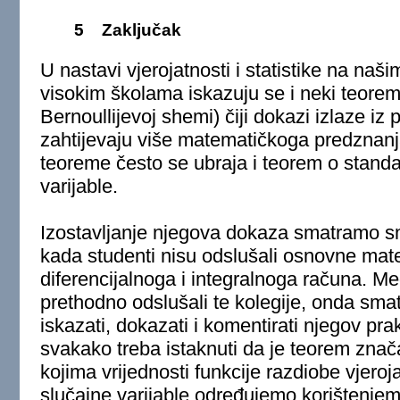
5
Zaključak
U nastavi vjerojatnosti i statistike na naš
visokim školama iskazuju se i neki teoremi
Bernoullijevoj shemi) čiji dokazi izlaze iz 
zahtijevaju više matematičkoga predznanj
teoreme često se ubraja i teorem o standa
varijable.
Izostavljanje njegova dokaza smatramo sm
kada studenti nisu odslušali osnovne mate
diferencijalnoga i integralnoga računa. Me
prethodno odslušali te kolegije, onda sma
iskazati, dokazati i komentirati njegov pr
svakako treba istaknuti da je teorem zna
kojima vrijednosti funkcije razdiobe vjeroj
slučajne varijable određujemo korištenjem 