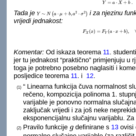
=
⋅
+
.
Y
Y
=
a
a
⋅
X
X
+
b
.
b
Tada je
i za njezinu fun
2
2
∼
(
⋅
+
,
⋅
)
Y
Y
∼
N
(
N
a
⋅
μ
+
a
b
,
a
μ
2
⋅
σ
2
)
b
a
σ
vrijedi jednakost:
(
)
=
(
⋅
+
)
,
F
x
F
X
(
F
x
)
=
F
a
Y
(
a
x
⋅
x
+
b
)
b
,
∀
x
∈
X
Y
Komentar:
Od iskaza teorema
11
. studen
jer tu jednakost “praktično” primjenjuju u
toga je potrebno posebno naglasiti i komen
posljedice teorema
11
. i
12
.
“ Linearna funkcija čuva normalnost slu
(1)
rečeno, kompozicija polinoma 1. stupn
varijable je ponovno normalna slučajna
zaključak vrijedi i za još neke neprekid
eksponencijalnu slučajnu varijablu. Za 
Pravilo funkcije
g
definirane s
13
ovisi
(2)
g
normalne slučajne varijable (za različit