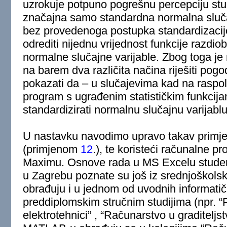
uzrokuje potpuno pogrešnu percepciju stu
značajna samo standardna normalna sluča
bez provedenoga postupka standardizacij
odrediti nijednu vrijednost funkcije razdiob
normalne slučajne varijable. Zbog toga je 
na barem dva različita načina riješiti pogo
pokazati da – u slučajevima kad na raspo
program s ugrađenim statističkim funkcija
standardizirati normalnu slučajnu varijablu
U nastavku navodimo upravo takav primjer
(primjenom
12
.), te koristeći računalne
Maximu. Osnove rada u MS Excelu student
u Zagrebu poznate su još iz srednjoškolsk
obrađuju i u jednom od uvodnih informatič
preddiplomskim stručnim studijima (npr. “
elektrotehnici” , “Računarstvo u graditeljst