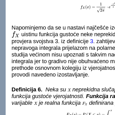
1
2
−
x
(
)
=
⋅
f
f
X
x
(
x
)
=
1
2
π
⋅
e
−
x
2
e
2
.
−
−
2
X
√
2
π
Napominjemo da se u nastavi najčešće izo
f
uistinu funkcija gustoće neke neprekid
f
X
X
provjera svojstva 3. iz definicije
3
. zahtij
nepravoga integrala prijelazom na polarne
studija većinom nisu upoznati s takvim n
integrala jer to gradivo nije obuhvaćeno m
prethode osnovnom kolegiju iz vjerojatnosti
provodi navedeno izostavljanje.
Definicija 6.
Neka su
neprekidna slučaj
X
X
funkcija gustoće vjerojatnosti.
Funkcija ra
varijable
je realna funkcija
definirana
X
X
F
F
X
X
x
∫
(
)
=
(
≤
)
=
F
x
F
X
P
(
x
)
=
X
P
(
X
≤
x
x
)
=
∫
−
∞
x
f
X
(
t
)