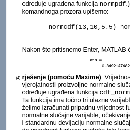
određuje ugrađena funkcija
.
normpdf
komandnoga prozora upišemo:
normcdf(13,10,5.5)-no
Nakon što pritisnemo Enter, MATLAB će
=
ans
ans
=
0.34921474828
0.3492147482
rješenje (pomoću Maxime)
: Vrijedno
(4)
vjerojatnosti proizvoljne normalne sluč
određuje ugrađena funkcija
cdf_norm
Ta funkcija ima točno tri ulazne varijab
želimo izračunati pripadnu vrijednost f
normalne slučajne varijable, očekivanj
i standardnu devijaciju normalne sluč