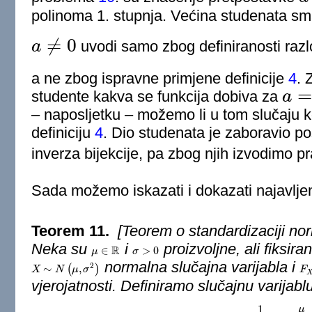
polinoma 1. stupnja. Većina studenata sm
≠
0
a
uvodi samo zbog definiranosti ra
a
≠
0
a ne zbog ispravne primjene definicije
4
. 
studente kakva se funkcija dobiva za
a
a
=
0
– naposljetku – možemo li u tom slučaju ko
definiciju
4
. Dio studenata je zaboravio po
inverza bijekcije, pa zbog njih izvodimo pr
Sada možemo iskazati i dokazati najavlje
Teorem 11.
[Teorem o standardizaciji nor
Neka su
i
proizvoljne, ali fiksir
R
∈
>
0
μ
μ
∈
R
σ
σ
>
0
normalna slučajna varijabla i
2
∼
(
,
)
X
X
∼
N
(
μ
N
,
σ
2
μ
)
σ
F
F
X
vjerojatnosti. Definiramo slučajnu varijablu
1
μ