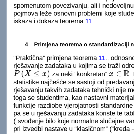
spomenutom povezivanju, ali i nedovoljnu 
pojmova leže osnovni problemi koje stude
iskaza i dokaza teorema
11
.
4
Primjena teorema o standardizaciji n
“Praktična” primjena teorema
11
., odnosn
rješavanje zadataka u kojima se traži odre
R
(
≤
)
∈
P
X
x
za neki “konkretan”
x
.
P
(
X
≤
x
)
x
∈
R
statistike najčešće se sastoji od predavanj
rješavanju takvih zadataka tehnički nije m
toga se studentima, kao nastavni materijal,
funkcije razdiobe vjerojatnosti standardne
pa se u rješavanju zadataka koriste te tabl
(“svođenje bilo koje normalne slučajne va
pri izvedbi nastave u “klasičnom” (“kreda –