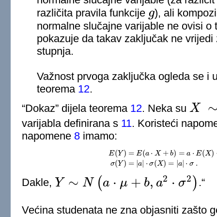
različita pravila funkcije
g
), ali kompozi
g
normalne slučajne varijable ne ovisi 
pokazuje da takav zaključak ne vrijedi 
stupnja.
Važnost prvoga zaključka ogleda se i u
teorema
12
.
“Dokaz” dijela teorema
12
. Neka su
X
X
∼
N
(
μ
,
σ
varijabla definirana s
11
. Koristeći napo
napomene
8
imamo:
(
)
=
(
⋅
+
)
=
⋅
(
)
E
Y
E
a
X
b
a
E
X
E
(
Y
)
=
E
(
a
⋅
X
+
b
)
=
a
⋅
E
(
X
)
+
b
=
a
⋅
μ
+
b
σ
(
Y
)
(
)
=
|
|
⋅
(
)
=
|
|
⋅
.
σ
Y
a
σ
X
a
σ
2
2
∼
⋅
+
,
⋅
(
)
Dakle,
Y
N
a
μ
b
a
σ
.“
Y
∼
N
(
a
⋅
μ
+
b
,
a
2
⋅
σ
2
)
Većina studenata ne zna objasniti zašto go