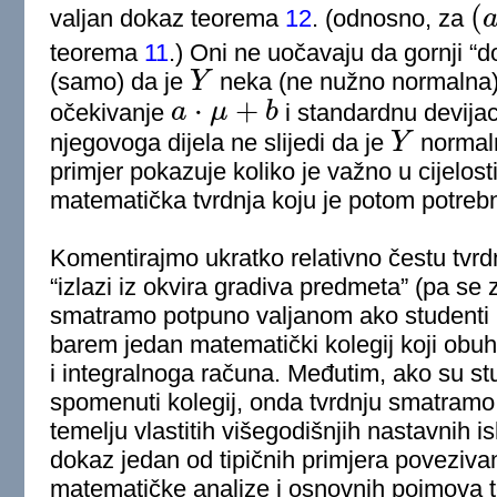
(
valjan dokaz teorema
12
. (odnosno, za
(
a
,
b
teorema
11
.) Oni ne uočavaju da gornji “
(samo) da je
Y
neka (ne nužno normalna) 
Y
⋅
+
očekivanje
a
μ
b
i standardnu devija
a
⋅
μ
+
b
njegovoga dijela ne slijedi da je
Y
normaln
Y
primjer pokazuje koliko je važno u cijelost
matematička tvrdnja koju je potom potreb
Komentirajmo ukratko relativno čestu tvr
“izlazi iz okvira gradiva predmeta” (pa se 
smatramo potpuno valjanom ako studenti 
barem jedan matematički kolegij koji obu
i integralnoga računa. Međutim, ako su st
spomenuti kolegij, onda tvrdnju smatra
temelju vlastitih višegodišnjih nastavnih i
dokaz jedan od tipičnih primjera poveziva
matematičke analize i osnovnih pojmova te