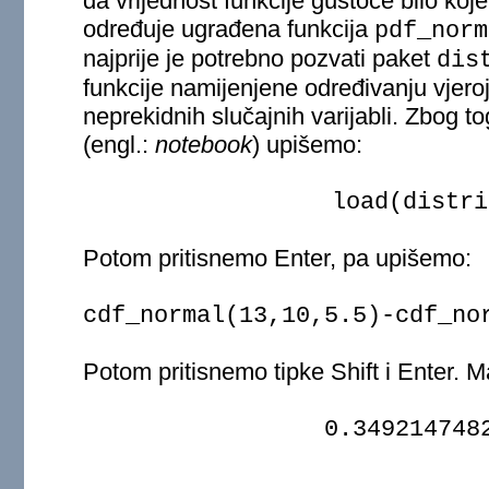
da vrijednost funkcije gustoće bilo koj
određuje ugrađena funkcija
pdf_norm
najprije je potrebno pozvati paket
dis
funkcije namijenjene određivanju vjeroja
neprekidnih slučajnih varijabli. Zbog t
(engl.:
notebook
) upišemo:
load(distri
Potom pritisnemo Enter, pa upišemo:
cdf_normal(13,10,5.5)-cdf_no
Potom pritisnemo tipke Shift i Enter. M
0.349214748