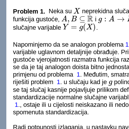
Problem 1.
Neka su
X
neprekidna sluča
X
R
,
⊆
:
→
funkcija gustoće,
A
B
i
g
A
A
,
B
⊆
R
g
:
A
→
B
=
(
)
slučajne varijable
Y
g
X
.
Y
=
g
(
X
)
Napominjemo da se analogon problema
1
varijable uglavnom detaljnije obrađuje. Pr
gustoće vjerojatnosti razmatra funkcija ra
se da je taj analogon doista bitno jednosta
primjenu od problema
1
. Međutim, smatra
riješiti problem
1
. u slučaju kad je
g
polin
g
se taj slučaj kasnije pojavljuje prilikom de
standardizacije normalne slučajne varijab
1
., ostaje ili u cijelosti neiskazano ili n
spomenuta standardizacija.
Radi potpunosti izlaganja, u nastavku n