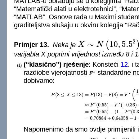
MATLAB-u obrađuju se u kolegijima “Račun
“Matematički alati u elektrotehnici”, “Matema
“MATLAB”. Osnove rada u Maximi studenti
graditeljstva slušaju u okviru kolegija “Rač
2
∼
10
,
5.5
(
Primjer 13.
Neka je
X
N
X
∼
N
(
10
,
5.5
2
)
varijabla X poprimi vrijednost između 8 i 1
(“klasično”) rješenje
: Koristeći
12
. i 
(1)
razdiobe vjerojatnosti
standardne no
∗
F
F
∗
dobivamo:
1
(
∗
(
8
≤
≤
13
)
=
(
13
)
−
(
8
)
=
P
X
F
F
F
∗
∗
≈
(
0.55
)
−
(
−
0.36
)
P
(
8
≤
X
≤
13
)
=
F
(
13
)
−
F
(
8
)
=
F
∗
(
13
−
10
5.5
)
−
F
∗
(
8
−
10
5
F
F
∗
∗
=
(
0.55
)
−
(
1
−
(
0.
F
F
=
0.70884
+
0.64058
−
1
Napomenimo da smo ovdje primijenili i
∗
∗