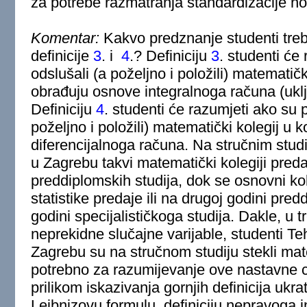
za potrebe razmatranja standardizacije no
Komentar:
Kakvo predznanje studenti treba
definicije
3
. i
4
.? Definiciju
3
. studenti će
odslušali (a poželjno i položili) matematič
obrađuju osnove integralnoga računa (uklju
Definiciju
4
. studenti će razumjeti ako su 
poželjno i položili) matematički kolegij u
diferencijalnoga računa. Na stručnim stud
u Zagrebu takvi matematički kolegiji preda
preddiplomskih studija, dok se osnovni koleg
statistike predaje ili na drugoj godini predd
godini specijalističkoga studija. Dakle, u 
neprekidne slučajne varijable, studenti Te
Zagrebu su na stručnom studiju stekli ma
potrebno za razumijevanje ove nastavne cj
prilikom iskazivanja gornjih definicija uk
Leibnizovu formulu, definiciju nepravoga i