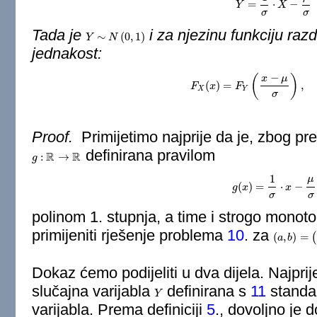
=
⋅
−
Y
Y
=
1
σ
⋅
X
X
−
μ
σ
σ
σ
Tada je
i za njezinu funkciju raz
∼
(
0
,
1
)
Y
Y
∼
N
(
N
0
,
1
)
jednakost:
−
(
)
x
μ
(
)
=
,
F
x
F
X
F
(
x
)
=
F
Y
(
x
−
μ
σ
)
,
∀
x
∈
X
Y
σ
Proof.
Primijetimo najprije da je, zbog pr
definirana pravilom
R
R
:
→
g
g
:
R
→
R
1
μ
(
)
=
⋅
−
g
x
g
(
x
)
=
1
σ
⋅
x
x
−
μ
σ
σ
σ
polinom 1. stupnja, a time i strogo monot
primijeniti rješenje problema
10
. za
(
,
)
=
(
(
a
a
,
b
b
)
=
(
1
σ
,
Dokaz ćemo podijeliti u dva dijela. Najpri
slučajna varijabla
definirana s
11
standa
Y
Y
varijabla. Prema definiciji
5
., dovoljno je 