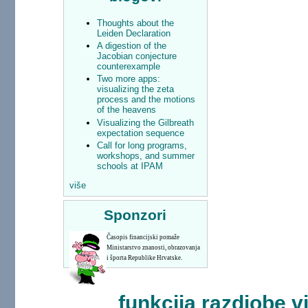
Thoughts about the
Leiden Declaration
A digestion of the
Jacobian conjecture
counterexample
Two more apps:
visualizing the zeta
process and the motions
of the heavens
Visualizing the Gilbreath
expectation sequence
Call for long programs,
workshops, and summer
schools at IPAM
više
Sponzori
Časopis financijski pomaže
Ministarstvo znanosti, obrazovanja
i športa Republike Hrvatske.
funkcija razdiobe v