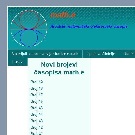
math.e
Hrvatski matematički elektronički časopis
Materijali sa stare verzije stranice e.math
Upute za čitatelje
Uredni
Linkovi
Novi brojevi
časopisa math.e
Broj 49
Broj 48
Broj 47
Broj 46
Broj 45
Broj 44
Broj 43
Broj 42
Broj 41