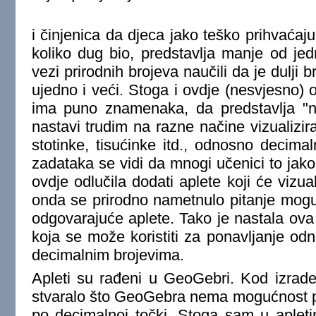
i činjenica da djeca jako teško prihvaćaj
koliko dug bio, predstavlja manje od jed
vezi prirodnih brojeva naučili da je dulji b
ujedno i veći. Stoga i ovdje (nesvjesno) 
ima puno znamenaka, da predstavlja "ne
nastavi trudim na razne načine vizualizira
stotinke, tisućinke itd., odnosno decimal
zadataka se vidi da mnogi učenici to jak
ovdje odlučila dodati aplete koji će vizuali
onda se prirodno nametnulo pitanje mogu l
odgovarajuće aplete. Tako je nastala ova
koja se može koristiti za ponavljanje od
decimalnim brojevima.
Apleti su rađeni u GeoGebri. Kod izrade 
stvaralo što GeoGebra nema mogućnost p
po decimalnoj točki. Stoga sam u apletim