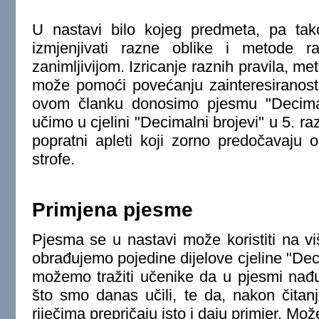
U nastavi bilo kojeg predmeta, pa tak
izmjenjivati razne oblike i metode ra
zanimljivijom. Izricanje raznih pravila, met
može pomoći povećanju zainteresiranost
ovom članku donosimo pjesmu "Decimal
učimo u cjelini "Decimalni brojevi" u 5. ra
popratni apleti koji zorno predočavaju
strofe.
Primjena pjesme
Pjesma se u nastavi može koristiti na vi
obrađujemo pojedine dijelove cjeline "Dec
možemo tražiti učenike da u pjesmi nađu
što smo danas učili, te da, nakon čitanj
riječima prepričaju isto i daju primjer. Mož