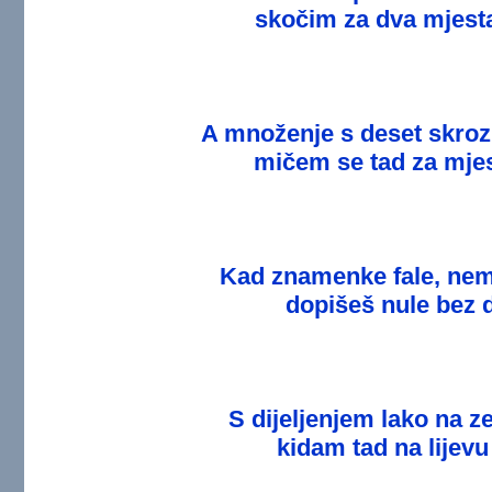
skočim za dva mjest
A množenje s deset skroz 
mičem se tad za mjes
Kad znamenke fale, ne
dopišeš nule bez 
S dijeljenjem lako na z
kidam tad na lijevu