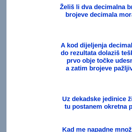
Želiš li dva decimalna b
brojeve decimala mora
A kod dijeljenja decim
do rezultata dolaziš te
prvo obje točke udesn
a zatim brojeve pažljiv
Uz dekadske jedinice živ
tu postanem okretna p
Kad me napadne množe