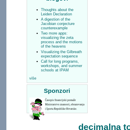
Thoughts about the
Leiden Declaration
A digestion of the
Jacobian conjecture
counterexample
Two more apps:
visualizing the zeta
process and the motions
of the heavens
Visualizing the Gilbreath
expectation sequence
Call for long programs,
workshops, and summer
schools at IPAM
više
Sponzori
Časopis financijski pomaže
Ministarstvo znanosti, obrazovanja
i športa Republike Hrvatske.
decimalna t