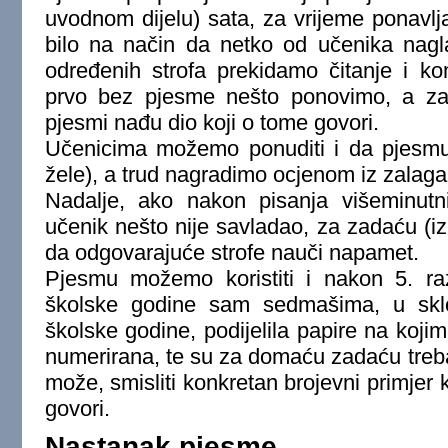
uvodnom dijelu) sata, za vrijeme ponavlja
bilo na način da netko od učenika nagl
određenih strofa prekidamo čitanje i k
prvo bez pjesme nešto ponovimo, a za
pjesmi nađu dio koji o tome govori.
Učenicima možemo ponuditi i da pjesmu
žele), a trud nagradimo ocjenom iz zalaga
Nadalje, ako nakon pisanja višeminutn
učenik nešto nije savladao, za zadaću (i
da odgovarajuće strofe nauči napamet.
Pjesmu možemo koristiti i nakon 5. ra
školske godine sam sedmašima, u skl
školske godine, podijelila papire na koji
numerirana, te su za domaću zadaću trebal
može, smisliti konkretan brojevni primjer 
govori.
Nastanak pjesme