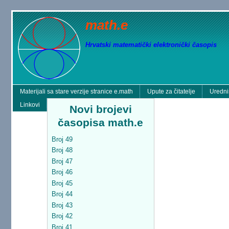
math.e
Hrvatski matematički elektronički časopis
Materijali sa stare verzije stranice e.math
Upute za čitatelje
Uredni
Linkovi
Novi brojevi
časopisa math.e
Broj 49
Broj 48
Broj 47
Broj 46
Broj 45
Broj 44
Broj 43
Broj 42
Broj 41