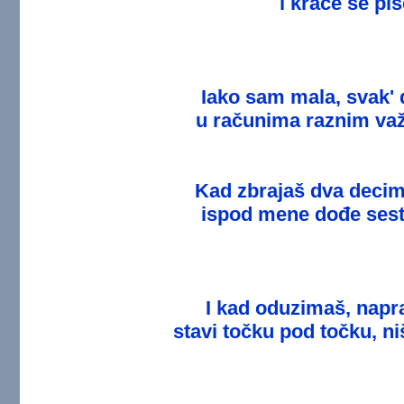
i kraće se piš
Iako sam mala, svak' 
u računima raznim važ
Kad zbrajaš dva decim
ispod mene dođe sest
I kad oduzimaš, napra
stavi točku pod točku, n