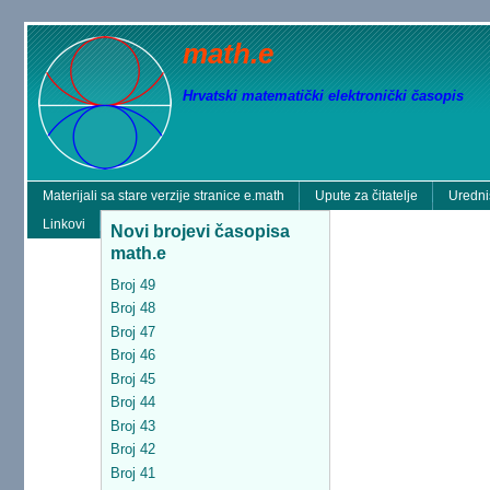
math.e
Hrvatski matematički elektronički časopis
Materijali sa stare verzije stranice e.math
Upute za čitatelje
Uredni
Linkovi
Novi brojevi časopisa
math.e
Broj 49
Broj 48
Broj 47
Broj 46
Broj 45
Broj 44
Broj 43
Broj 42
Broj 41