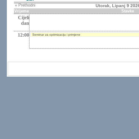
« Prethodni
Utorak, Lipanj 9 202
Vrijeme
Stavke
Cijeli
dan
12:00
Seminar za optimizaciju i primjene