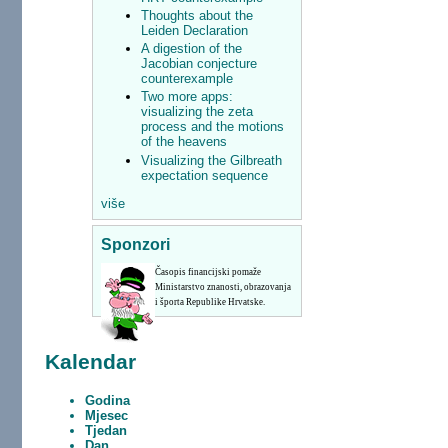
Thoughts about the
Leiden Declaration
A digestion of the
Jacobian conjecture
counterexample
Two more apps:
visualizing the zeta
process and the motions
of the heavens
Visualizing the Gilbreath
expectation sequence
više
Sponzori
Časopis financijski pomaže
Ministarstvo znanosti, obrazovanja
i športa Republike Hrvatske.
Kalendar
Godina
Mjesec
Tjedan
Dan