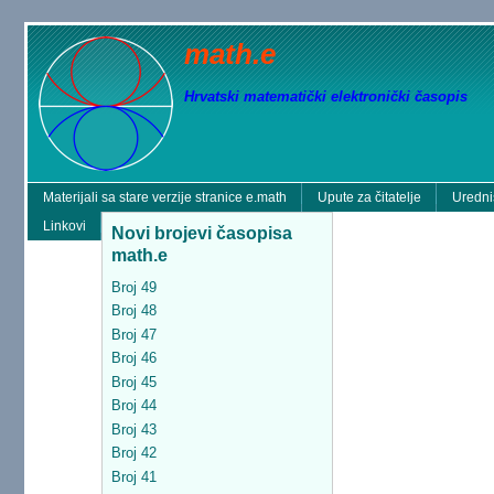
math.e
Hrvatski matematički elektronički časopis
Materijali sa stare verzije stranice e.math
Upute za čitatelje
Uredni
Linkovi
Novi brojevi časopisa
math.e
Broj 49
Broj 48
Broj 47
Broj 46
Broj 45
Broj 44
Broj 43
Broj 42
Broj 41