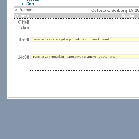
Dan
« Prethodni
Četvrtak, Svibanj 15 2
Vrijeme
Stavke
Cijeli
dan
10:00
Seminar za diferencijalne jednadžbe i numeričku analizu
14:00
Seminar za numeričku matematiku i znanstveno računanje