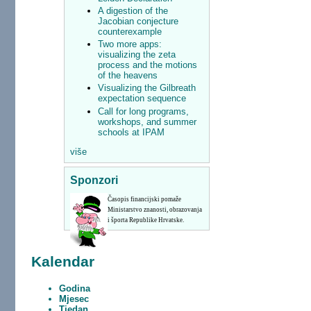
A digestion of the
Jacobian conjecture
counterexample
Two more apps:
visualizing the zeta
process and the motions
of the heavens
Visualizing the Gilbreath
expectation sequence
Call for long programs,
workshops, and summer
schools at IPAM
više
Sponzori
Časopis financijski pomaže
Ministarstvo znanosti, obrazovanja
i športa Republike Hrvatske.
Kalendar
Godina
Mjesec
Tjedan