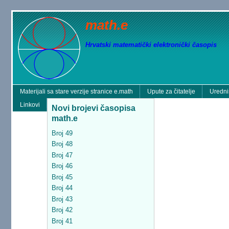
math.e
Hrvatski matematički elektronički časopis
Materijali sa stare verzije stranice e.math
Upute za čitatelje
Uredni
Linkovi
Novi brojevi časopisa
math.e
Broj 49
Broj 48
Broj 47
Broj 46
Broj 45
Broj 44
Broj 43
Broj 42
Broj 41