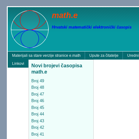
math.e
Hrvatski matematički elektronički časopis
Materijali sa stare verzije stranice e.math
Upute za čitatelje
Uredni
Linkovi
Novi brojevi časopisa
math.e
Broj 49
Broj 48
Broj 47
Broj 46
Broj 45
Broj 44
Broj 43
Broj 42
Broj 41