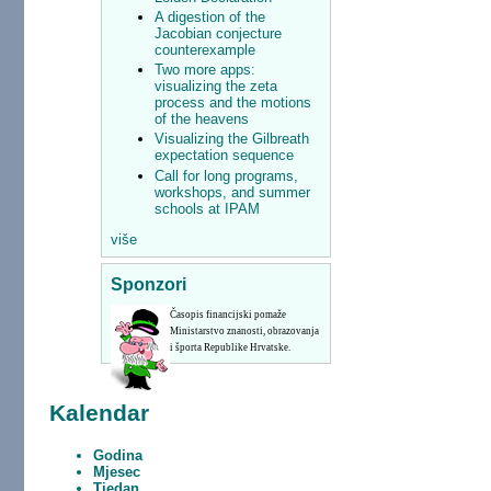
A digestion of the
Jacobian conjecture
counterexample
Two more apps:
visualizing the zeta
process and the motions
of the heavens
Visualizing the Gilbreath
expectation sequence
Call for long programs,
workshops, and summer
schools at IPAM
više
Sponzori
Časopis financijski pomaže
Ministarstvo znanosti, obrazovanja
i športa Republike Hrvatske.
Kalendar
Godina
Mjesec
Tjedan