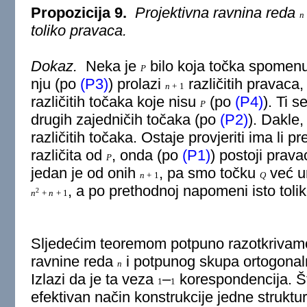
Propozicija 9.
Projektivna ravnina reda
n
toliko pravaca.
Dokaz.
Neka je
bilo koja točka spomenu
P
nju (po
(P3)
) prolazi
različitih pravaca
n
+
1
različitih točaka koje nisu
(po
(P4)
). Ti s
P
drugih zajedničih točaka (po
(P2)
). Dakle
različitih točaka. Ostaje provjeriti ima li p
različita od
, onda (po
(P1)
) postoji prava
P
jedan je od onih
, pa smo točku
već ur
n
+
1
Q
, a po prethodnoj napomeni isto toli
2
n
+
n
+
1
Sljedećim teoremom potpuno razotkrivamo
ravnine reda
i potpunog skupa ortogonaln
n
Izlazi da je ta veza
–
korespondencija. Š
1
1
efektivan način konstrukcije jedne struktur