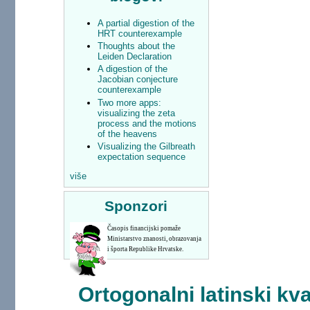
A partial digestion of the
HRT counterexample
Thoughts about the
Leiden Declaration
A digestion of the
Jacobian conjecture
counterexample
Two more apps:
visualizing the zeta
process and the motions
of the heavens
Visualizing the Gilbreath
expectation sequence
više
Sponzori
Časopis financijski pomaže
Ministarstvo znanosti, obrazovanja
i športa Republike Hrvatske.
Ortogonalni latinski kv