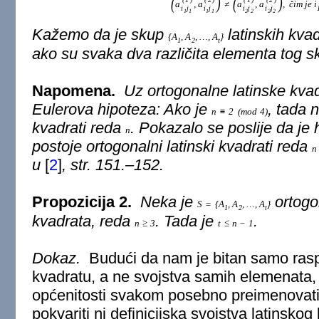
(
)
(
)
a
,
a
≠
a
,
a
,
čim je
i
i
j
i
j
i
j
i
j
1
1
1
1
2
2
2
2
Kažemo da je skup
latinskih kva
{
A
,
A
,
…
,
A
}
1
2
t
ako su svaka dva različita elementa tog s
Napomena.
Uz ortogonalne latinske kva
Eulerova hipoteza: Ako je
, tada 
n
≡
2
(
mod
4
)
kvadrati reda
. Pokazalo se poslije da je 
n
postoje ortogonalni latinski kvadrati reda
n
u
[
2
]
, str. 151.–152.
Propozicija 2.
Neka je
ortogo
S
=
{
A
,
A
,
…
,
A
}
1
2
t
kvadrata, reda
. Tada je
.
n
≥
3
t
≤
n
−
1
Dokaz.
Budući da nam je bitan samo ras
kvadratu, a ne svojstva samih elemenat
općenitosti svakom posebno preimenovat
pokvariti ni definicijska svojstva latinskog