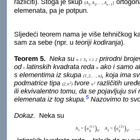
različiti). Stoga je skup
ortogon
{
A
,
A
,
…
,
A
}
1
2
n
−
1
elemenata, pa je potpun.
Sljedeći teorem nama je više tehničkog kar
sam za sebe (npr. u
teoriji kodiranja
).
Teorem 5.
Neka su
,
prirodni broje
n
≥
3
t
≥
2
od
latinskih kvadrata reda
ako i samo ak
t
n
s elementima iz skupa
, koja ima s
{
1
,
2
,
…
,
n
}
podmatrice tipa
tvore
različitih ure
2
2
(
2
,
n
)
n
ili ekvivalentno tomu, da se pojavljuju sv
5
elemenata iz tog skupa.
Nazovimo to svo
Dokaz.
Neka su
(
)
(
)
(
1
)
(
2
)
A
=
a
,
A
=
a
,
…
,
1
i
j
2
i
j
i
j
i
j