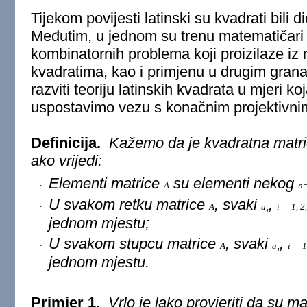
Tijekom povijesti latinski su kvadrati bili
Međutim, u jednom su trenu matematičari uv
kombinatornih problema koji proizilaze iz 
kvadratima, kao i primjenu u drugim gra
razviti teoriju latinskih kvadrata u mjeri k
uspostavimo vezu s konačnim projektivni
Definicija.
Kažemo da je kvadratna matr
ako vrijedi:
Elementi matrice
su elementi nekog
∙
A
n
U svakom retku matrice
, svaki
,
∙
A
a
i
=
1
,
2
i
jednom mjestu;
U svakom stupcu matrice
, svaki
,
∙
A
a
i
=
i
jednom mjestu.
Primjer 1.
Vrlo je lako provjeriti da su ma