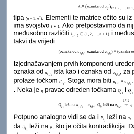
(
)
A
:
=
oznaka od
a
i
j
i
=
1
,
2
,
…
,
n
+
1
tipa
. Elementi te matrice očito su i
2
(
n
+
1
,
n
)
ima svojstvo
. Ako pretpostavimo da nij
(
∗
)
međusobno različiti
i međuso
i
,
i
∈
{
1
,
2
,
…
,
n
+
1
}
1
2
takvi da vrijedi
(
oznaka od
a
,
oznaka od
a
)
=
(
oznaka 
i
j
i
j
1
1
2
1
Izjednačavanjem prvih komponenti uređen
oznaka od
ista kao i oznaka od
, za
a
a
i
j
i
j
1
1
1
2
prolaze točkom
. Stoga mora biti
P
a
=
a
i
i
j
i
j
1
1
1
1
2
. Neka je
pravac određen točkama
i
q
Q
Q
j
j
1
2
(
P
1
)
Q
leži na
a
=
a
,
Q
leži na
a
⇒
q
j
i
j
i
j
j
i
j
1
1
1
1
2
2
1
2
Potpuno analogno vidi se da i
leži na
,
P
q
i
2
da
leži na
, što je očita kontradikcija. 
Q
p
j
1