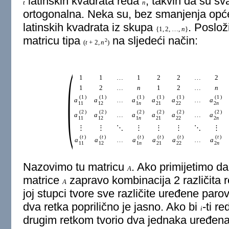
latinskih kvadrata reda
, takvih da su s
t
n
ortogonalna. Neka su, bez smanjenja općen
latinskih kvadrata iz skupa
. Poslož
{
1
,
2
,
…
,
n
}
matricu tipa
na sljedeći način:
2
(
t
+
2
,
n
)
(
1
1
…
1
2
2
…
2
1
2
…
n
1
2
…
n
(
1
)
(
1
)
(
1
)
(
1
)
(
1
)
(
1
)
a
a
…
a
a
a
…
a
11
12
1
n
21
22
2
n
(
2
)
(
2
)
(
2
)
(
2
)
(
2
)
(
2
)
a
a
…
a
a
a
…
a
11
12
1
n
21
22
2
n
⋮
⋮
⋱
⋮
⋮
⋮
⋱
⋮
(
t
)
(
t
)
(
t
)
(
t
)
(
t
)
(
t
)
a
a
…
a
a
a
…
a
11
12
1
n
21
22
2
n
Nazovimo tu matricu
. Ako primijetimo d
A
matrice
zapravo kombinacija 2 različita 
A
joj stupci tvore sve različite uređene paro
dva retka poprilično je jasno. Ako bi
-ti re
i
drugim retkom tvorio dva jednaka uređena pa