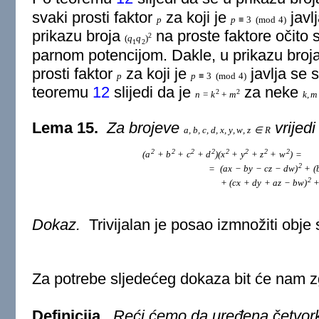
svaki prosti faktor
za koji je
javl
p
p
≡
3
(
mod
4
)
prikazu broja
na proste faktore očito s
2
(
q
q
)
1
2
parnom potencijom. Dakle, u prikazu broj
prosti faktor
za koji je
javlja se 
p
p
≡
3
(
mod
4
)
teoremu
12
slijedi da je
za neke
2
2
n
=
k
+
m
k
,
m
Lema 15.
Za brojeve
vrijedi
a
,
b
,
c
,
d
,
x
,
y
,
w
,
z
∈
R
2
2
2
2
2
2
2
2
(
a
+
b
+
c
+
d
)
(
x
+
y
+
z
+
w
)
=
2
=
(
a
x
−
b
y
−
c
z
−
d
w
)
+
(
2
+
(
c
x
+
d
y
+
a
z
−
b
w
)
Dokaz.
Trivijalan je posao izmnožiti obje s
Za potrebe sljedećeg dokaza bit će nam zg
Definicija.
Reći ćemo da uređena četvo