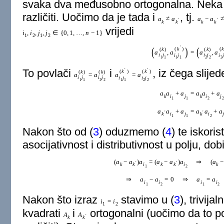
svaka dva međusobno ortogonalna. Neka
različiti. Uočimo da je tada i
, tj.
a
≠
a
a
−
a
′
′
k
k
k
k
vrijedi
i
,
i
,
j
,
j
∈
{
0
,
1
,
…
,
n
−
1
}
1
2
1
2
′
(
)
(
(
k
)
(
k
(
k
)
(
k
)
a
,
a
=
a
,
a
i
j
i
j
i
j
i
j
1
1
2
2
1
1
2
To povlači
i
, iz čega slijed
′
′
(
k
)
(
k
)
(
k
)
(
k
)
a
=
a
a
=
a
i
j
i
j
i
j
i
j
1
1
2
2
1
1
2
2
a
a
+
a
=
a
a
+
a
k
i
j
k
i
j
1
1
2
2
a
a
+
a
=
a
a
+
a
′
′
k
i
j
k
i
1
1
2
Nakon što od (
3
) oduzmemo (
4
) te iskori
asocijativnost i distributivnost u polju, do
(
a
−
a
)
a
=
(
a
−
a
)
a
⇒
(
a
−
′
′
k
k
i
k
k
i
k
1
2
⇒
a
−
a
=
0
⇒
a
=
a
i
i
i
i
1
2
1
2
Nakon što izraz
stavimo u (
3
), trivijal
i
=
i
1
2
kvadrati
i
ortogonalni (uočimo da to p
A
A
′
k
k