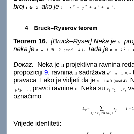
broj
ako je
.
2
2
2
2
t
∈
Z
t
=
x
+
y
+
z
+
w
4
Bruck–Ryserov teorem
Teorem 16.
[Bruck–Ryser] Neka je
pro
Π
neka je
. Tada je
2
n
≡
1
ili
2
(
mod
4
)
n
=
k
+
Dokaz.
Neka je
projektivna ravnina red
Π
propoziciji
9
, ravnina
sadržava
t
2
Π
n
+
n
+
1
=
:
v
pravaca. Lako je vidjeti da je
. 
v
+
1
≡
0
(
mod
4
)
pravci ravnine
. Neka su
va
l
,
l
,
…
,
l
Π
x
,
x
,
…
,
x
1
2
v
1
2
v
označimo
∑
L
:
=
x
,
i
=
i
j
{
j
:
P
leži na
l
}
j
i
Vrijede identiteti:
v
v
v