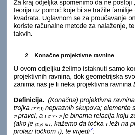
Za kraj odjeljka spomenimo da ne postoji
teorija uz pomoć koje bi se tražile familije
kvadrata. Uglavnom se za proučavanje ort
koriste računalne metode za nalaženje, te
takvih.
2
Konačne projektivne ravnine
U ovom odjeljku želimo istaknuti samo ko
projektivnih ravnina, dok geometrijska sv
zanima nas je li neka projektivna ravnina
Definicija.
(Konačna) projektivna ravnina
trojka
nepraznih skupova; elemente
(
,
,
I
)
T
P
pravci
, a
je binarna relacija koju
I
⊆
×
P
T
P
(ako je
, kažemo da točka
leži na
p
(
T
,
p
)
∈
I
T
7
prolazi
točkom
), te vrijedi
:
T