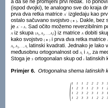
a da se ne promijeni prvi redak. To ponovi
(ispod dvojki), te analogno sve do kraja d
prva dva retka matrice
izgledaju kao prv
′
A
ostalo sačuvano svojstvo
. Dakle, bez 
(
∗
)
je
. Sad očito možemo reverzibilnim p
′
A
=
A
iz skupa
) iz matrice
dobiti sk
A
{
A
,
A
,
…
,
A
}
A
1
2
t
kako svojstvo
i prva dva retka matrice
(
∗
)
latinski kvadrati. Jednako je lako 
A
,
A
,
…
,
A
1
2
t
međusobnu ortogonalnost od
i
, za me
A
A
i
j
Stoga je
ortogonalan skup od
latinskih
S
t
Primjer 6.
Ortogonalna shema latinskih 
(
1
1
1
2
2
2
3
1
2
3
1
2
3
1
1
2
3
2
3
1
3
1
2
3
3
1
2
2