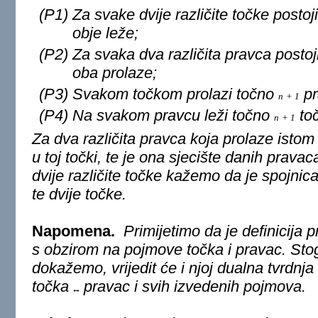
(P1)
Za svake dvije različite točke posto
obje leže;
(P2)
Za svaka dva različita pravca posto
oba prolaze;
(P3)
Svakom točkom prolazi točno
pr
n
+
1
(P4)
Na svakom pravcu leži točno
to
n
+
1
Za dva različita pravca koja prolaze ist
u toj točki, te je ona
sjecište
danih pravaca.
dvije različite točke kažemo da je
spojnic
te dvije točke.
Napomena.
Primijetimo da je definicija 
s obzirom na pojmove
točka
i
pravac
. Sto
dokažemo, vrijedit će i njoj
dualna
tvrdnja
točka
pravac
i svih izvedenih pojmova.
↔