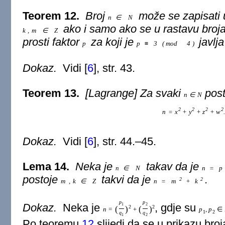
Teorem 12.
Broj
može se zapisati 
n
∈
N
ako i samo ako se u rastavu broj
k
,
m
∈
Z
prosti faktor
za koji je
javlj
p
p
≡
3
(
mod
4
)
Dokaz.
Vidi
[
6
]
, str. 43.
Teorem 13.
[Lagrange] Za svaki
pos
n
∈
N
2
2
2
2
n
=
x
+
y
+
z
+
w
.
Dokaz.
Vidi
[
6
]
, str. 44.–45.
Lema 14.
Neka je
takav da je
n
∈
N
n
=
p
postoje
takvi da je
.
2
2
m
,
k
∈
Z
n
=
m
+
k
p
p
Dokaz.
Neka je
, gdje su
1
2
(
)
(
)
2
2
n
=
+
p
,
p
∈
1
2
q
q
1
2
Po teoremu
12
slijedi da se u prikazu bro