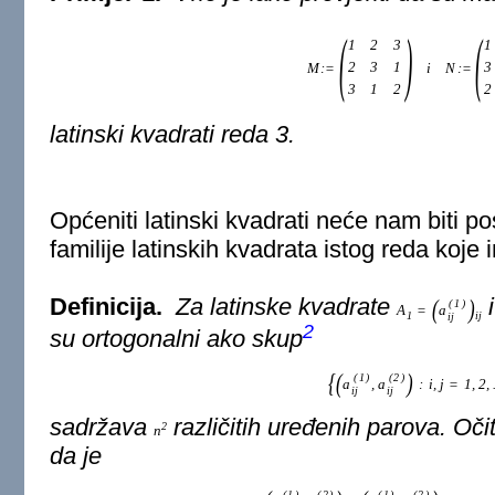
(
)
(
1
2
3
1
2
3
1
3
M
:
=
i
N
:
=
3
1
2
2
latinski kvadrati reda 3.
Općeniti latinski kvadrati neće nam biti po
familije latinskih kvadrata istog reda koje
Definicija.
Za latinske kvadrate
(
)
(
1
)
A
=
a
1
i
j
i
j
2
su
ortogonalni
ako skup
{
(
)
(
1
)
(
2
)
a
,
a
:
i
,
j
=
1
,
2
,
i
j
i
j
sadržava
različitih uređenih parova. Očit
2
n
da je
(
1
)
(
2
)
(
1
)
(
2
)