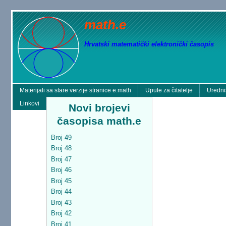
math.e
Hrvatski matematički elektronički časopis
Materijali sa stare verzije stranice e.math
Upute za čitatelje
Uredni
Linkovi
Novi brojevi
časopisa math.e
Broj 49
Broj 48
Broj 47
Broj 46
Broj 45
Broj 44
Broj 43
Broj 42
Broj 41