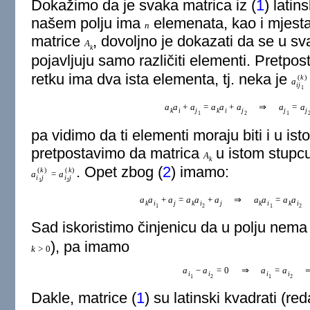
Dokažimo da je svaka matrica iz (
1
) latin
našem polju ima
elemenata, kao i mjesta
n
matrice
, dovoljno je dokazati da se u s
A
k
pojavljuju samo različiti elementi. Pretpo
retku ima dva ista elementa, tj. neka je
(
k
)
a
i
j
1
a
a
+
a
=
a
a
+
a
⇒
a
=
a
k
i
j
k
i
j
j
j
1
2
1
pa vidimo da ti elementi moraju biti i u is
pretpostavimo da matrica
u istom stupcu
A
k
. Opet zbog (
2
) imamo:
(
k
)
(
k
)
a
=
a
i
j
i
j
1
2
a
a
+
a
=
a
a
+
a
⇒
a
a
=
a
a
k
i
j
k
i
j
k
i
k
i
1
2
1
2
Sad iskoristimo činjenicu da u polju nema d
), pa imamo
k
>
0
a
−
a
=
0
⇒
a
=
a
i
i
i
i
1
2
1
2
Dakle, matrice (
1
) su latinski kvadrati (re