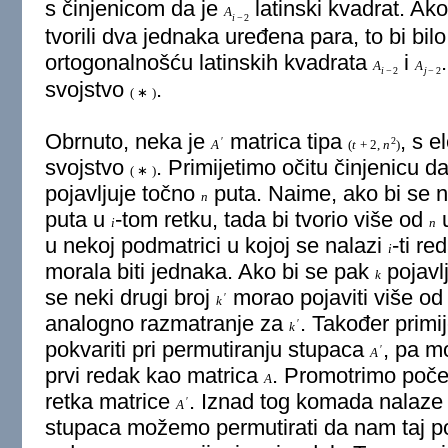
s činjenicom da je
latinski kvadrat. Ak
A
i
−
2
tvorili dva jednaka uređena para, to bi bilo
ortogonalnošću latinskih kvadrata
i
A
A
i
−
2
j
−
2
svojstvo
.
(
∗
)
Obrnuto, neka je
matrica tipa
, s 
′
2
A
(
t
+
2
,
n
)
svojstvo
. Primijetimo očitu činjenicu d
(
∗
)
pojavljuje točno
puta. Naime, ako bi se n
n
puta u
-tom retku, tada bi tvorio više od
u
i
n
u nekoj podmatrici u kojoj se nalazi
-ti re
i
morala biti jednaka. Ako bi se pak
pojavl
k
se neki drugi broj
morao pojaviti više o
′
k
analogno razmatranje za
. Također primi
′
k
pokvariti pri permutiranju stupaca
, pa m
′
A
prvi redak kao matrica
. Promotrimo poče
A
retka matrice
. Iznad tog komada nalaze 
′
A
stupaca možemo permutirati da nam taj 