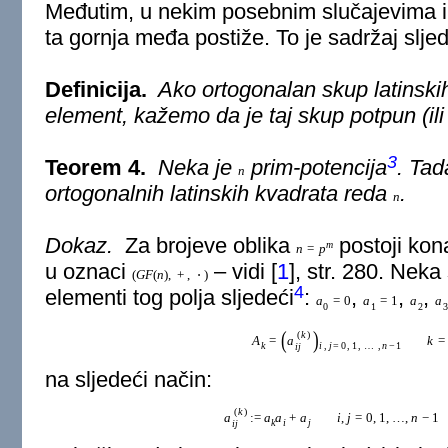
Međutim, u nekim posebnim slučajevima i
ta gornja međa postiže. To je sadržaj slj
Definicija.
Ako ortogonalan skup latinski
element, kažemo da je taj skup
potpun
(il
3
Teorem 4.
Neka je
prim-potencija
. Tad
n
ortogonalnih latinskih kvadrata reda
.
n
Dokaz.
Za brojeve oblika
postoji kon
m
n
=
p
u oznaci
– vidi
[
1
]
, str. 280. Neka
(
G
F
(
n
)
,
+
,
⋅
)
4
elementi tog polja sljedeći
:
,
,
,
a
=
0
a
=
1
a
a
0
1
2
3
(
)
(
k
)
A
=
a
k
=
k
i
,
j
=
0
,
1
,
…
,
n
−
1
i
j
na sljedeći način:
(
k
)
a
:
=
a
a
+
a
i
,
j
=
0
,
1
,
…
,
n
−
1
k
i
j
i
j