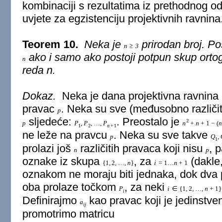
kombinaciji s rezultatima iz prethodnog od
uvjete za egzistenciju projektivnih ravnina
Teorem 10.
Neka je
prirodan broj. Po
n
≥
3
ako i samo ako postoji potpun skup ortog
n
reda n.
Dokaz.
Neka je dana projektivna ravnina
pravac
. Neka su sve (međusobno različit
p
sljedeće:
. Preostalo je
2
p
P
,
P
,
…
,
P
n
+
n
+
1
−
(
n
1
2
n
+
1
ne leže na pravcu
. Neka su sve takve
p
Q
,
1
prolazi još
različitih pravaca koji nisu
, 
n
p
oznake iz skupa
, za
(dakle
{
1
,
2
,
…
,
n
}
i
=
1
…
n
+
1
oznakom ne moraju biti jednaka, dok dva
oba prolaze točkom
, za neki
P
i
∈
{
1
,
2
,
…
,
n
+
1
}
i
Definirajmo
kao pravac koji je jedinst
a
i
j
promotrimo matricu