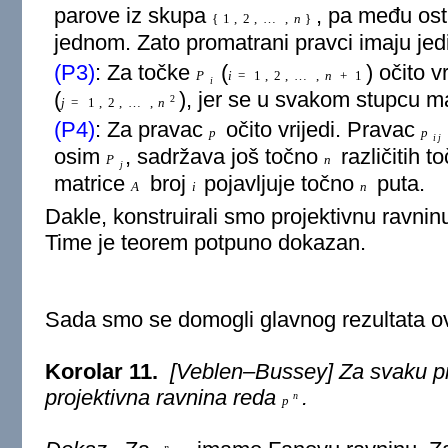
parove iz skupa
, pa među ost
{
1
,
2
,
…
,
n
}
jednom. Zato promatrani pravci imaju jed
(P3)
: Za točke
(
) očito v
P
i
=
1
,
2
,
…
,
n
+
1
i
(
), jer se u svakom stupcu m
2
j
=
1
,
2
,
…
,
n
(P4)
: Za pravac
očito vrijedi. Pravac
p
p
i
j
osim
, sadržava još točno
različitih t
P
n
j
matrice
broj
pojavljuje točno
puta.
A
i
n
Dakle, konstruirali smo projektivnu ravnin
Time je teorem potpuno dokazan.
Sada smo se domogli glavnog rezultata ov
Korolar 11.
[Veblen–Bussey] Za svaku p
projektivna ravnina reda
.
n
p
n