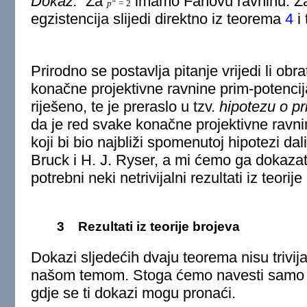
Dokaz.
Za
imamo Fanovu ravninu. Za 
p
=
2
egzistencija slijedi direktno iz teorema
4
i
Prirodno se postavlja pitanje vrijedi li obr
konačne projektivne ravnine prim-potencija?
riješeno, te je preraslo u tzv.
hipotezu o p
da je red svake konačne projektivne ravni
koji bi bio najbliži spomenutoj hipotezi da
Bruck i H. J. Ryser, a mi ćemo ga dokazat
potrebni neki netrivijalni rezultati iz teorije
3
Rezultati iz teorije brojeva
Dokazi sljedećih dvaju teorema nisu trivij
našom temom. Stoga ćemo navesti samo 
gdje se ti dokazi mogu pronaći.