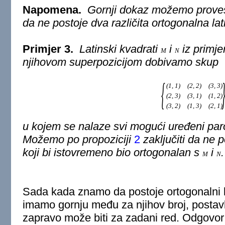
Napomena.
Gornji dokaz možemo provest
da ne postoje dva različita ortogonalna la
Primjer 3.
Latinski kvadrati
i
iz primj
M
N
njihovom superpozicijom dobivamo skup
{
(
1
,
1
)
(
2
,
2
)
(
3
,
3
)
(
2
,
3
)
(
3
,
1
)
(
1
,
2
)
(
3
,
2
)
(
1
,
3
)
(
2
,
1
)
u kojem se nalaze svi mogući uređeni pa
Možemo po propoziciji
2
zaključiti da ne p
koji bi istovremeno bio ortogonalan s
i
.
M
N
Sada kada znamo da postoje ortogonalni la
imamo gornju među za njihov broj, postavlj
zapravo može biti za zadani red. Odgovor 