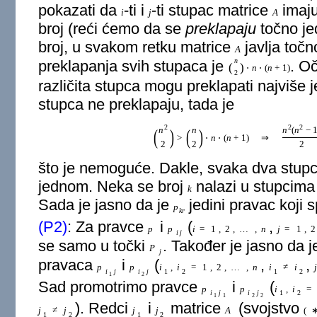
pokazati da
-ti i
-ti stupac matrice
imaju
i
j
A
broj (reći ćemo da se
preklapaju
točno je
broj, u svakom retku matrice
javlja toč
A
n
preklapanja svih stupaca je
. O
(
)
⋅
n
⋅
(
n
+
1
)
2
različita stupca mogu preklapati najviše
stupca ne preklapaju, tada je
2
2
2
n
n
n
(
n
−
(
)
(
)
>
⋅
n
⋅
(
n
+
1
)
⇒
2
2
2
što je nemoguće. Dakle, svaka dva stupc
jednom. Neka se broj
nalazi u stupcim
k
Sada je jasno da je
jedini pravac koji 
p
k
r
(P2)
: Za pravce
i
(
,
p
p
i
=
1
,
2
,
…
,
n
j
=
1
,
2
i
j
se samo u točki
. Također je jasno da j
P
j
pravaca
i
(
,
,
p
p
i
,
i
=
1
,
2
,
…
,
n
i
≠
i
j
i
j
i
j
1
2
1
2
1
2
Sad promotrimo pravce
i
(
p
p
i
,
i
=
i
j
i
j
1
2
1
1
2
2
). Redci
i
matrice
(svojstvo
j
≠
j
j
j
A
(
1
2
1
2