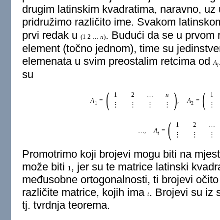
drugim latinskim kvadratima, naravno, uz 
pridružimo različito ime. Svakom latinsk
prvi redak u
. Budući da se u prvom 
(
1
2
…
n
)
element (točno jednom), time su jedinst
elemenata u svim preostalim retcima od
A
i
su
(
)
(
1
2
…
n
1
A
=
,
A
=
1
2
⋮
⋮
⋮
⋮
⋮
(
1
2
…
…
,
A
=
t
⋮
⋮
⋮
Promotrimo koji brojevi mogu biti na mjes
može biti
, jer su te matrice latinski kvad
1
međusobne ortogonalnosti, ti brojevi očito m
različite matrice, kojih ima
. Brojevi su iz
t
tj. tvrdnja teorema.