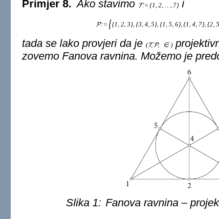
Primjer 8.
Ako stavimo
i
:
=
{
1
,
2
,
…
,
7
}
T
{
:
=
{
1
,
2
,
3
}
,
{
3
,
4
,
5
}
,
{
1
,
5
,
6
}
,
{
1
,
4
,
7
}
,
{
2
,
P
tada se lako provjeri da je
projektiv
(
,
,
∈
)
T
P
zovemo
Fanova ravnina
. Možemo je predo
Slika 1:
Fanova ravnina – projek