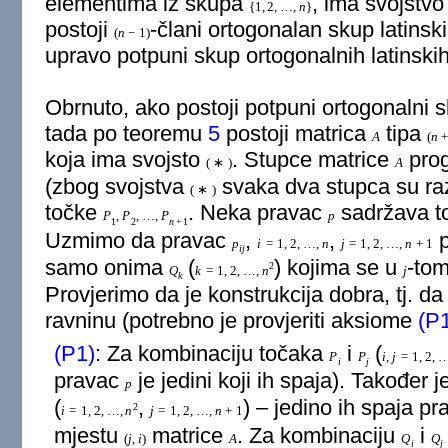
elementima iz skupa
, ima svojstv
{
1
,
2
,
…
,
n
}
postoji
-člani ortogonalan skup latins
(
n
−
1
)
upravo potpuni skup ortogonalnih latinski
Obrnuto, ako postoji potpuni ortogonalni 
tada po teoremu
5
postoji matrica
tipa
A
(
n
+
koja ima svojsto
. Stupce matrice
pro
(
∗
)
A
(zbog svojstva
svaka dva stupca su razl
(
∗
)
točke
. Neka pravac
sadržava 
P
,
P
,
…
,
P
p
1
2
n
+
1
Uzmimo da pravac
,
,
p
p
i
=
1
,
2
,
…
,
n
j
=
1
,
2
,
…
,
n
+
1
i
j
samo onima
(
) kojima se u
-tom
2
Q
k
=
1
,
2
,
…
,
n
j
k
Provjerimo da je konstrukcija dobra, tj. da
ravninu (potrebno je provjeriti aksiome
(P
(P1)
: Za kombinaciju točaka
i
(
P
P
i
,
j
=
1
,
2
,
i
j
pravac
je jedini koji ih spaja). Također 
p
(
,
) – jedino ih spaja p
2
i
=
1
,
2
,
…
,
n
j
=
1
,
2
,
…
,
n
+
1
mjestu
matrice
. Za kombinaciju
i
(
j
,
i
)
A
Q
Q
i
j