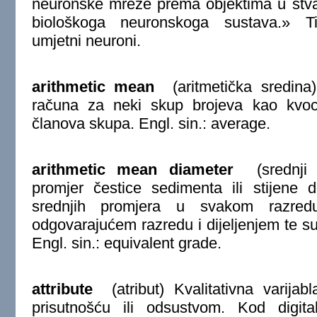
neuronske mreže prema objektima u stva
biološkoga neuronskoga sustava.» T
umjetni neuroni.
arithmetic mean
(aritmetička sredina)
računa za neki skup brojeva kao kvoci
članova skupa. Engl. sin.: average.
arithmetic mean diameter
(srednji a
promjer čestice sedimenta ili stijene 
srednjih promjera u svakom razredu
odgovarajućem razredu i dijeljenjem te 
Engl. sin.: equivalent grade.
attribute
(atribut) Kvalitativna varija
prisutnošću ili odsustvom. Kod digital