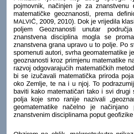
pojmovnik, načinjen je za znanstvenu d
matematičke geoznanosti, prema defini
Ć, 2009, 2010). Dok je vrijedila klas
MALVI
poljem Geoznanosti unutar područja
znanstvena disciplina mogla se promat
znanstvena grana upravo u to polje. Po
spomenuti autori, svrha geomatematike je
geoznanosti kroz primjenu matematike n
razvoj odgovarajućih matematičkih metoda 
bi se izučavali matematička priroda poja
oko Zemlje, te na i u njoj. To podrazumi
baviti kako matematičari tako i svi drugi 
polja koje smo ranije nazivali „geozn
geomatematike načelno je načinjano
znanstvenim disciplinama poput geofizike