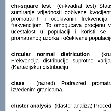
chi-square test
(či-kvadrat test) Statis
sumiranje vrijednosti dobivene kvocije
promatranih i očekivanih frekvencija
frekvencijom. To omogućava procjenu valj
učestalost u populaciji i koristi se 
promatranog uzorka i očekivane populacij
circular normal districution
(kružna
Frekvencija distribucije suprotne var
(Kartezijsku) distribuciju.
class
(razred) Podrazred promatra
izvedenim granicama.
cluster analysis
(klaster analiza) Proced