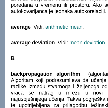
poredana u vremenu ili prostoru. Ako su 
autokovarijanca je jednaka autokorelaciji.
average
Vidi:
arithmetic mean
.
average deviation
Vidi:
mean deviation
.
B
backpropagation algorithm
(algorit
Algoritam koji podrazumijeva da učenje
razlike između stvarnoga i željenoga odg
vraća se natrag u mrežu u novi ko
najuspješnijega učenja. Takva pogrješka 
te upotrijebljena za prilagodbu težinski