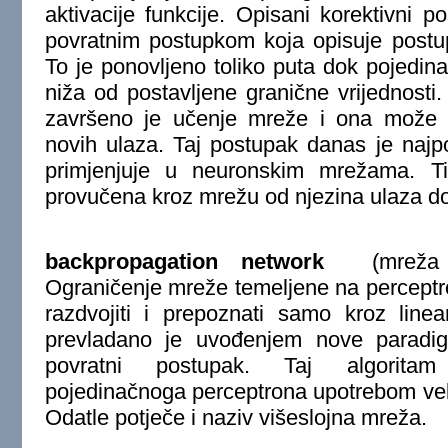
aktivacije funkcije. Opisani korektivni
povratnim postupkom koja opisuje postu
To je ponovljeno toliko puta dok pojedina
niža od postavljene granične vrijednosti
završeno je učenje mreže i ona može b
novih ulaza. Taj postupak danas je najp
primjenjuje u neuronskim mrežama. Ti
provučena kroz mrežu od njezina ulaza do
backpropagation network
(mreža s
Ograničenje mreže temeljene na perceptr
razdvojiti i prepoznati samo kroz line
prevladano je uvođenjem nove paradig
povratni postupak. Taj algorita
pojedinačnoga perceptrona upotrebom veli
Odatle potječe i naziv višeslojna mreža.