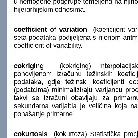
u homogene podgrupe temeljena na njihov
hijerarhijskim odnosima.
coefficient of variation
(koeficijent vari
seta podataka podijeljena s njenom aritm
coefficient of variability.
cokriging
(kokriging) Interpolacij
ponovljenom izračunu težinskih koeficij
podataka, gdje težinski koeficijenti do
(podatcima) minimaliziraju varijancu proc
takvi se izračuni obavljaju za primarn
sekundarna varijabla je veličina koja n
ponašanje primarne.
cokurtosis
(kokurtoza) Statistička proc