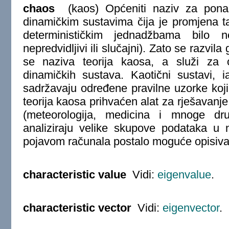
chaos
(kaos) Općeniti naziv za ponaš
dinamičkim sustavima čija je promjena ta
determinističkim jednadžbama bilo n
nepredvidljivi ili slučajni). Zato se razvil
se naziva teorija kaosa, a služi za op
dinamičkih sustava. Kaotični sustavi, 
sadržavaju određene pravilne uzorke koji
teorija kaosa prihvaćen alat za rješavan
(meteorologija, medicina i mnoge dr
analiziraju velike skupove podataka u n
pojavom računala postalo moguće opisivat
characteristic value
Vidi:
eigenvalue
.
characteristic vector
Vidi:
eigenvector
.