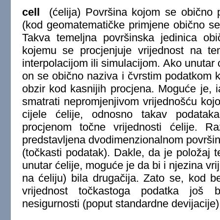
cell
(ćelija) Površina kojom se obično p
(kod geomatematičke primjene obično se
Takva temeljna površinska jedinica ob
kojemu se procjenjuje vrijednost na te
interpolacijom ili simulacijom. Ako unutar 
on se obično naziva i čvrstim podatkom k
obzir kod kasnijih procjena. Moguće je, i
smatrati nepromjenjivom vrijednošću kojo
cijele ćelije, odnosno takav podatak
procjenom točne vrijednosti ćelije. R
predstavljena dvodimenzionalnom površino
(točkasti podatak). Dakle, da je položaj
unutar ćelije, moguće je da bi i njezina vri
na ćeliju) bila drugačija. Zato se, kod b
vrijednost točkastoga podatka još bil
nesigurnosti (poput standardne devijacije)