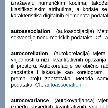
izražavaju numeričkim kodima, takođe
klasifikacijskim atributima, a koriste se
karakteristika digitalnih elemenata podata
autoassociation
(autoasocijacija) Met
sekvencije nenu-meričkih podataka. Cf.:
a
autocorellation
(autokorelacija) Mjera 
vrijednosti u nizu kvantitativnih opažan
ili prostoru. Autokorelacije se obično 
zaostatke i iskazuje kao korelogram, 
prema broju zaostataka. Metoda samo
podataka. Cf.:
autoassociation
.
autocovariance
(autokovarijanca) Mjera 
između susjednih kvantitativnih vrijedn