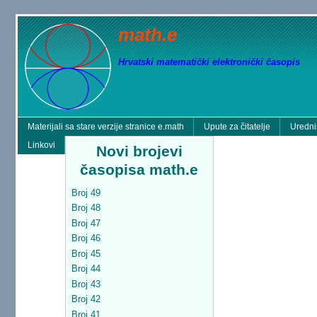
math.e
Hrvatski matematički elektronički časopis
Materijali sa stare verzije stranice e.math
Upute za čitatelje
Uredni
Linkovi
Novi brojevi
časopisa math.e
Broj 49
Broj 48
Broj 47
Broj 46
Broj 45
Broj 44
Broj 43
Broj 42
Broj 41