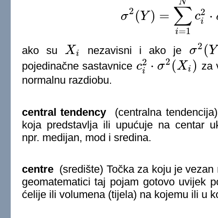
N
∑
2
2
(
)
=
⋅
σ
Y
c
σ
2
(
Y
)
=
∑
i
=
1
N
c
i
2
⋅
σ
2
(
X
i
=
1
i
2
(
ako su
X
nezavisni i ako je
σ
Y
X
i
σ
2
(
Y
)
i
2
2
⋅
(
)
pojedinačne sastavnice
c
σ
X
za v
c
i
2
⋅
σ
2
(
X
i
)
i
i
normalnu razdiobu.
central tendency
(centralna tendencija) 
koja predstavlja ili upućuje na centar uk
npr. medijan, mod i sredina.
centre
(središte) Točka za koju je vezan n
geomatematici taj pojam gotovo uvijek p
ćelije ili volumena (tijela) na kojemu ili u