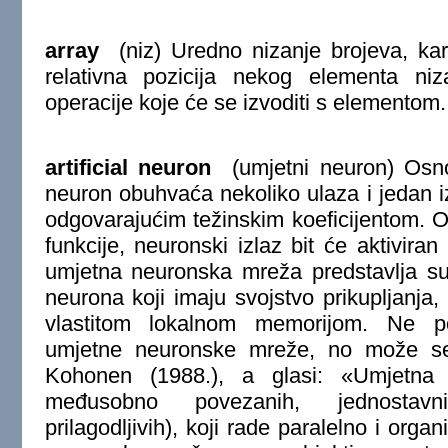
array
(niz) Uredno nizanje brojeva, kara
relativna pozicija nekog elementa n
operacije koje će se izvoditi s elementom. 
artificial neuron
(umjetni neuron) Osno
neuron obuhvaća nekoliko ulaza i jedan i
odgovarajućim težinskim koeficijentom. Ov
funkcije, neuronski izlaz bit će aktiviran 
umjetna neuronska mreža predstavlja su
neurona koji imaju svojstvo prikupljanja
vlastitom lokalnom memorijom. Ne post
umjetne neuronske mreže, no može se 
Kohonen (1988.), a glasi: «Umjetna
međusobno povezanih, jednostavn
prilagodljivih), koji rade paralelno i orga