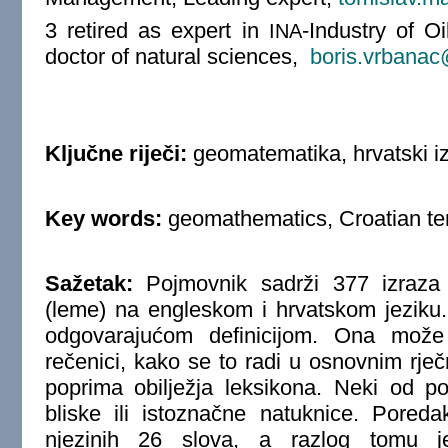
3
retired as expert in
-Industry of O
INA
doctor of natural sciences,
boris.vrbana
Ključne riječi:
geomatematika, hrvatski izr
Key words:
geomathematics, Croatian term
Sažetak:
Pojmovnik sadrži 377 izraza k
(leme) na engleskom i hrvatskom jeziku
odgovarajućom definicijom. Ona može 
rečenici, kako se to radi u osnovnim rječni
poprima obilježja leksikona. Neki od 
bliske ili istoznačne natuknice. Pored
njezinih 26 slova, a razlog tomu j