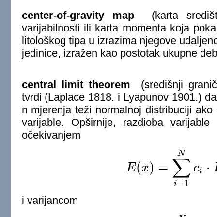
center-of-gravity map
(karta središta
varijabilnosti ili karta momenta koja pokaz
litološkog tipa u izrazima njegove udaljeno
jedinice, izražen kao postotak ukupne debl
central limit theorem
(središnji grani
tvrdi (Laplace 1818. i Lyapunov 1901.) da
n mjerenja teži normalnoj distribuciji ako
varijable
. Opširnije, razdioba varijabl
očekivanjem
N
∑
(
)
=
⋅
E
x
c
E
(
x
)
=
∑
i
=
1
N
c
i
⋅
E
(
X
i
)
i
=
1
i
i varijancom