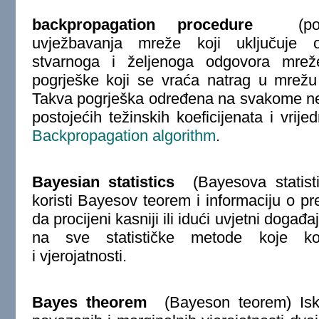
backpropagation procedure
(povra
uvježbavanja mreže koji uključuje o
stvarnoga i željenoga odgovora mrež
pogrješke koji se vraća natrag u mrežu
Takva pogrješka određena na svakome neu
postojećih težinskih koeficijenata i vrijed
Backpropagation algorithm
.
Bayesian statistics
(Bayesova statisti
koristi Bayesov teorem i informaciju o 
da procijeni kasniji ili idući uvjetni događ
na sve statističke metode koje kor
i vjerojatnosti.
Bayes theorem
(Bayeson teorem) Iska