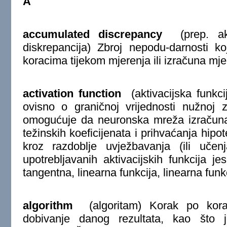
A
accumulated discrepancy
(prep. aku
diskrepancija) Zbroj nepodu-darnosti koj
koracima tijekom mjerenja ili izračuna mje
activation function
(aktivacijska funkci
ovisno o graničnoj vrijednosti nužnoj 
omogućuje da neuronska mreža izračuna 
težinskih koeficijenata i prihvaćanja hipot
kroz razdoblje uvježbavanja (ili uč
upotrebljavanih aktivacijskih funkcija je
tangentna, linearna funkcija, linearna funk
algorithm
(algoritam) Korak po kora
dobivanje danog rezultata, kao što 