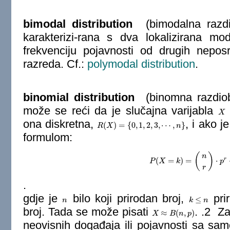
bimodal distribution
(bimodalna razdiob
karakterizi-rana s dva lokalizirana m
frekvenciju pojavnosti od drugih neposr
razreda. Cf.:
polymodal distribution
.
binomial distribution
(binomna razdio
može se reći da je slučajna varijabla
X
X
ona diskretna,
, i ako j
(
)
=
{
0
,
1
,
2
,
3
,
⋯
,
}
R
R
(
X
X
)
=
{
0
,
1
,
2
,
3
,
⋯
,
n
}
n
formulom:
(
)
n
r
(
=
)
=
⋅
P
X
P
(
k
X
=
k
)
=
(
n
r
)
⋅
p
r
⋅
q
n
p
−
r
r
.
gdje je
bilo koji prirodan broj,
pri
≤
n
n
k
k
≤
n
n
broj. Tada se može pisati
. .2 Za
≈
(
,
)
X
X
≈
B
(
n
B
,
p
)
n
p
neovisnih događaja ili pojavnosti sa sa