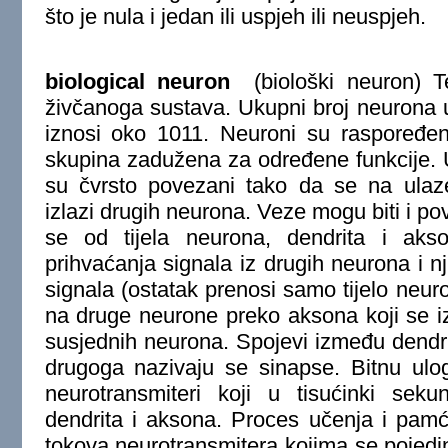
što je nula i jedan ili uspjeh ili neuspjeh.
biological neuron
(biološki neuron) Te
živčanoga sustava. Ukupni broj neurona
iznosi oko 1011. Neuroni su raspoređen
skupina zadužena za određene funkcije.
su čvrsto povezani tako da se na ulaze
izlazi drugih neurona. Veze mogu biti i pov
se od tijela neurona, dendrita i akso
prihvaćanja signala iz drugih neurona i 
signala (ostatak prenosi samo tijelo neur
na druge neurone preko aksona koji se i
susjednih neurona. Spojevi između dendr
drugoga nazivaju se sinapse. Bitnu ulo
neurotransmiteri koji u tisućinki sek
dendrita i aksona. Proces učenja i pamće
tokova neurotransmitera kojima se pojedi