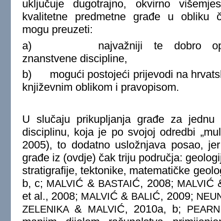
uključuje dugotrajno, okvirno višemjes
kvalitetne predmetne građe u obliku č
mogu preuzeti:
a)
najvažniji te dobro o
znanstvene discipline,
b)
mogući postojeći prijevodi na hrvatsk
književnim oblikom i pravopisom.
U slučaju prikupljanja građe za jednu
disciplinu, koja je po svojoj odredbi „mul
2005), to dodatno usložnjava posao, jer 
građe iz (ovdje) čak triju područja: geolog
stratigrafije, tektonike, matematičke geolog
b, c;
Ć
&
Ć, 2008;
Ć
MALVI
BASTAI
MALVI
et al., 2008;
Ć
&
Ć, 2009;
MALVI
BALI
NEU
&
Ć, 2010a, b;
ZELENIKA
MALVI
PEARN