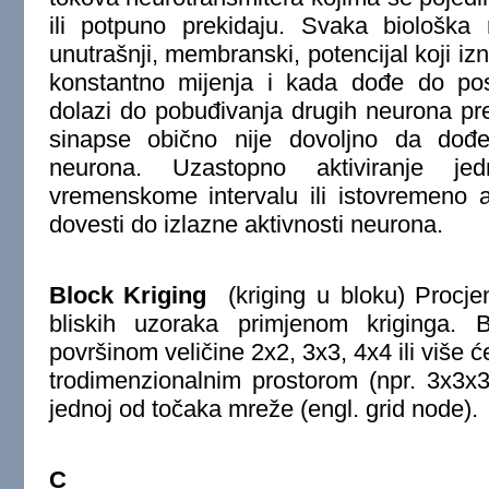
ili potpuno prekidaju. Svaka biološka
unutrašnji, membranski, potencijal koji iz
konstantno mijenja i kada dođe do post
dolazi do pobuđivanja drugih neurona pre
sinapse obično nije dovoljno da dođe
neurona. Uzastopno aktiviranje j
vremenskome intervalu ili istovremeno a
dovesti do izlazne aktivnosti neurona.
Block Kriging
(kriging u bloku)
Procjen
bliskih uzoraka primjenom kriginga. B
površinom veličine 2x2, 3x3, 4x4 ili više ć
trodimenzionalnim prostorom (npr. 3x3x3)
jednoj od točaka mreže (engl. grid node).
C