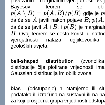
povezanih i marginalnih vjerojatnosti dvaj
Bayesov teorem se obi
(
∖
)
=
(
,
)
/
(
)
p
A
B
p
A
B
p
B
gdje je
p
p
(
A
∖
B
)
=
p
(
A
,
B
)
/
p
(
B
)
p
(
(
,
da će se
A
javiti nakon pojave
B
;
p
A
A
B
p
(
A
,
B
)
(
)
da će se javit
A
i
B
; i
p
B
je marginaln
A
B
p
(
B
)
B
. Ovaj teorem se često koristi u naftnoj
B
vjerojatnosti nalaza ugljikovodik
geoloških uvjeta.
bell-shaped distribution
(zvonolika 
distribucije čije plotirane vrijednosti i
Gaussian distribucija im oblik zvona.
bias
(odstupanje) 1 Namjerno ili sluča
podataka ili izračuna na sustavni ili na na
za koji prosječna grupa vrijednosti odstupa