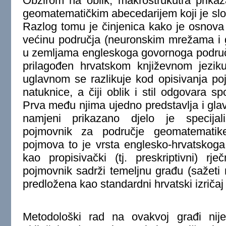
Obzirom na oblik, makrostrukutra prika
geomatematičkim abecedarijem koji je sl
Razlog tomu je činjenica kako je osnov
većinu područja (neuronskim mrežama i ge
u zemljama engleskoga govornoga područ
prilagođen hrvatskom književnom jeziku
uglavnom se razlikuje kod opisivanja p
natuknice, a čiji oblik i stil odgovara spo
Prva među njima ujedno predstavlja i gla
namjeni prikazano djelo je specijal
pojmovnik za područje geomatematik
pojmova to je vrsta englesko-hrvatskoga 
kao propisivački (tj. preskriptivni) r
pojmovnik sadrži temeljnu građu (sažeti rj
predložena kao standardni hrvatski izričaj 
Metodološki rad na ovakvoj građi ni