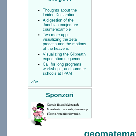
Thoughts about the
Leiden Declaration
A digestion of the
Jacobian conjecture
counterexample
Two more apps:
visualizing the zeta
process and the motions
of the heavens
Visualizing the Gilbreath
expectation sequence
Call for long programs,
workshops, and summer
schools at IPAM
više
Sponzori
Časopis financijski pomaže
Ministarstvo znanosti, obrazovanja
i športa Republike Hrvatske.
geomatemat