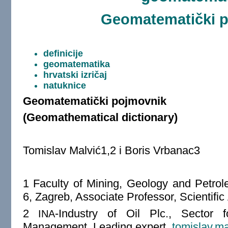
Geomatematički 
definicije
geomatematika
hrvatski izričaj
natuknice
Geomatematički pojmovnik
(Geomathematical dictionary)
Tomislav Malvić1,2 i Boris Vrbanac3
1
Faculty of Mining, Geology and Petrole
6, Zagreb, Associate Professor, Scientific
2
-Industry of Oil Plc., Sector 
INA
Management, Leading expert,
tomislav.m