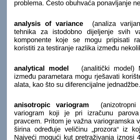
problema. Često obuhvaća ponavljanje ne
analysis of variance
(analiza varija
tehnika za istodobno dijeljenje svih 
komponente koje se mogu pripisati razl
koristiti za testiranje razlika između nekol
analytical model
(analitički model) 
između parametara mogu rješavati korišt
alata, kao što su diferencijalne jednadžbe.
anisotropic variogram
(anizotropni v
variogram koji je pri izračunu paro
pravcem. Pritom je važna variogramska vel
širina određuje veličinu „prozora“ iz k
Najveći mogući kut pretraživanja iznosi 