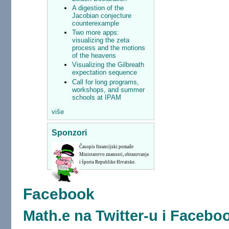
A digestion of the
Jacobian conjecture
counterexample
Two more apps:
visualizing the zeta
process and the motions
of the heavens
Visualizing the Gilbreath
expectation sequence
Call for long programs,
workshops, and summer
schools at IPAM
više
Sponzori
Časopis financijski pomaže
Ministarstvo znanosti, obrazovanja
i športa Republike Hrvatske.
Facebook
Math.e na Twitter-u i Facebo