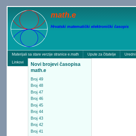
math.e
Hrvatski matematički elektronički časopis
Materijali sa stare verzije stranice e.math
Upute za čitatelje
Uredni
Linkovi
Novi brojevi časopisa
math.e
Broj 49
Broj 48
Broj 47
Broj 46
Broj 45
Broj 44
Broj 43
Broj 42
Broj 41