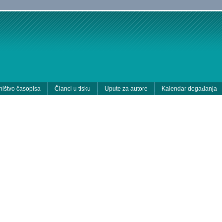
ištvo časopisa
Članci u tisku
Upute za autore
Kalendar događanja