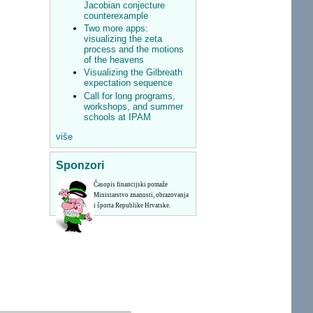
Jacobian conjecture
counterexample
Two more apps:
visualizing the zeta
process and the motions
of the heavens
Visualizing the Gilbreath
expectation sequence
Call for long programs,
workshops, and summer
schools at IPAM
više
Sponzori
Časopis financijski pomaže
Ministarstvo znanosti, obrazovanja
i športa Republike Hrvatske.