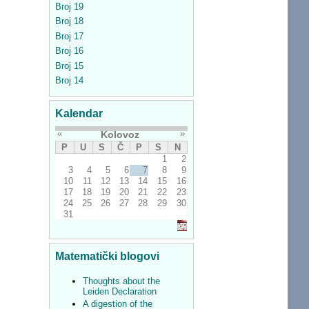
Broj 19
Broj 18
Broj 17
Broj 16
Broj 15
Broj 14
Kalendar
«
»
Kolovoz
P
U
S
Č
P
S
N
1
2
3
4
5
6
7
8
9
10
11
12
13
14
15
16
17
18
19
20
21
22
23
24
25
26
27
28
29
30
31
Matematički blogovi
Thoughts about the
Leiden Declaration
A digestion of the