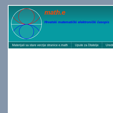
math.e
Hrvatski matematički elektronički časopis
Materijali sa stare verzije stranice e.math
Upute za čitatelje
Uredn