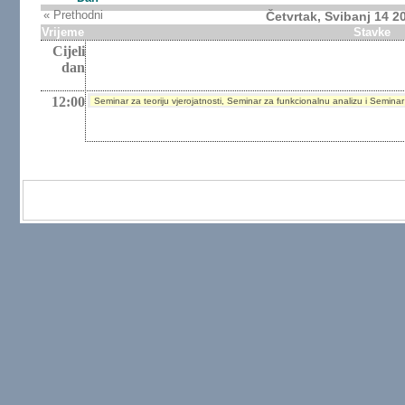
« Prethodni
Četvrtak, Svibanj 14 2
Vrijeme
Stavke
Cijeli
dan
12:00
Seminar za teoriju vjerojatnosti, Seminar za funkcionalnu analizu i Seminar 