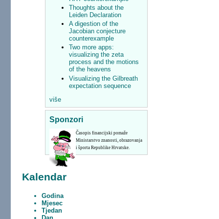
Thoughts about the
Leiden Declaration
A digestion of the
Jacobian conjecture
counterexample
Two more apps:
visualizing the zeta
process and the motions
of the heavens
Visualizing the Gilbreath
expectation sequence
više
Sponzori
Časopis financijski pomaže
Ministarstvo znanosti, obrazovanja
i športa Republike Hrvatske.
Kalendar
Godina
Mjesec
Tjedan
Dan