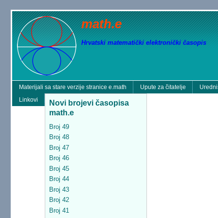
math.e
Hrvatski matematički elektronički časopis
Materijali sa stare verzije stranice e.math
Upute za čitatelje
Uredni
Linkovi
Novi brojevi časopisa
math.e
Broj 49
Broj 48
Broj 47
Broj 46
Broj 45
Broj 44
Broj 43
Broj 42
Broj 41