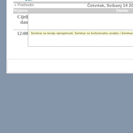
« Prethodni
Četvrtak, Svibanj 14 2
Vrijeme
Stavke
Cijeli
dan
12:00
Seminar za teoriju vjerojatnosti, Seminar za funkcionalnu analizu i Seminar 