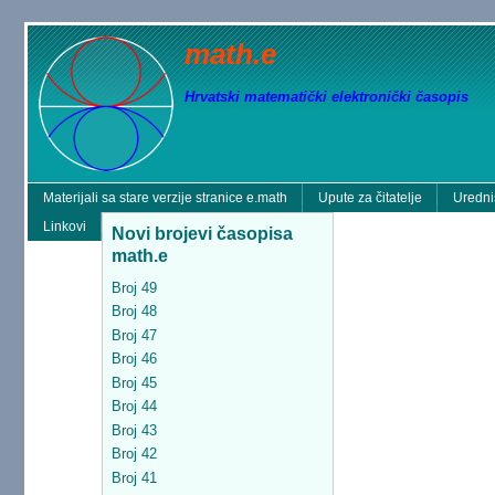
math.e
Hrvatski matematički elektronički časopis
Materijali sa stare verzije stranice e.math
Upute za čitatelje
Uredni
Linkovi
Novi brojevi časopisa
math.e
Broj 49
Broj 48
Broj 47
Broj 46
Broj 45
Broj 44
Broj 43
Broj 42
Broj 41