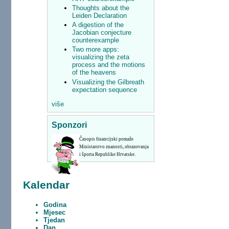
Thoughts about the
Leiden Declaration
A digestion of the
Jacobian conjecture
counterexample
Two more apps:
visualizing the zeta
process and the motions
of the heavens
Visualizing the Gilbreath
expectation sequence
više
Sponzori
Časopis financijski pomaže
Ministarstvo znanosti, obrazovanja
i športa Republike Hrvatske.
Kalendar
Godina
Mjesec
Tjedan
Dan